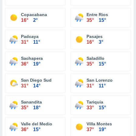
Copacabana
Entre Rios
16°
2°
35°
15°
Padcaya
Pasajes
31°
11°
16°
3°
Sachapera
Saladillo
36°
19°
35°
15°
San Diego Sud
San Lorenzo
31°
14°
31°
11°
Sanandita
Tariquia
35°
18°
33°
15°
Valle del Medio
Villa Montes
36°
15°
37°
19°