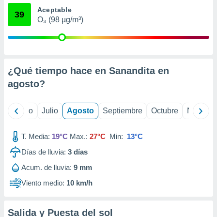
ados con el
Aceptable
 seleccionar
39
o.
O₃ (98 µg/m³)
calización
precisa e
ión mediante
¿Qué tiempo hace en Sanandita en
, publicidad
agosto
?
dos,
 publicidad
,
yo
Junio
Julio
Agosto
Septiembre
Octubre
Noviemb
ón de
 desarrollo
s.
T. Media:
19°C
Max.:
27°C
Min:
13°C
tros 1199
Días de lluvia:
3
días
ios
Acum. de lluvia:
9 mm
Viento medio:
10 km/h
Salida y Puesta del sol