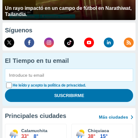
Un rayo impactó en un campo de fútbol en Narathiwat,
Tailandia.
Síguenos
El Tiempo en tu email
He leído y acepto la política de privacidad.
Principales ciudades
Más ciudades
Calamuchita
Chiquiaca
33°
8°
38°
15°