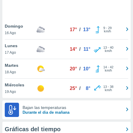
ste abono
 botón
.
Domingo
9
-
29
17°
/
13°
nto,
km/h
16 Ago
cios
Lunes
kies,
13
-
40
14°
/
11°
km/h
17 Ago
ores únicos
as similares
nar,
Martes
14
-
42
20°
/
10°
rocesar
km/h
18 Ago
onales como
 este sitio
Miércoles
recciones IP
13
-
38
25°
/
8°
km/h
19 Ago
ficadores de
 posible
s
Bajan las temperaturas
 traten tus
Durante el dia de mañana
nales en
 interés
go a lo que
Gráficas del tiempo
nerte. Para