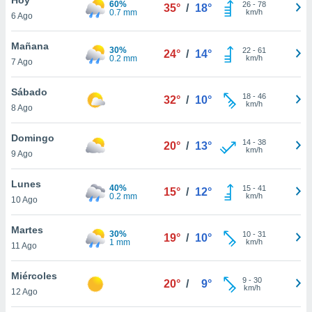
60%
ublicidad y
26
-
78
35°
/
18°
0.7 mm
km/h
6 Ago
do en
 mismo.
Mañana
30%
22
-
61
24°
/
14°
sultar más
0.2 mm
km/h
7 Ago
 en nuestra
 Cookies
y
Sábado
18
-
46
ualquier
32°
/
10°
km/h
8 Ago
ento
 botón
Domingo
14
-
38
20°
/
13°
ación de
km/h
9 Ago
kies
 disponible
Lunes
40%
15
-
41
e nuestra
15°
/
12°
0.2 mm
km/h
10 Ago
.
Martes
IVAMENTE,
30%
10
-
31
19°
/
10°
1 mm
km/h
11 Ago
as
Miércoles
9
-
30
20°
/
9°
 a cookies
km/h
12 Ago
 no aceptar