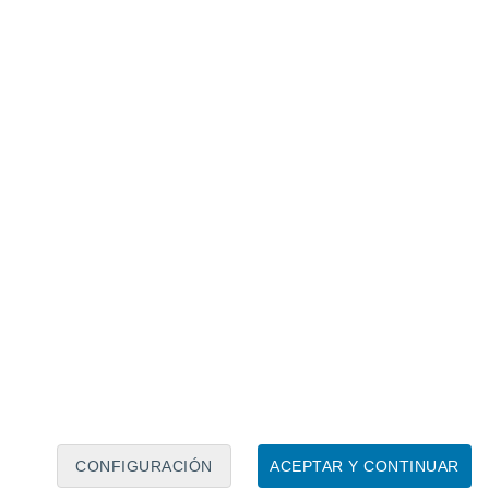
Calendario lunar
Lun
Mar
Mié
Jue
Vie
Sáb
Dom
8
9
10
11
12
13
14
15
16
17
18
19
20
21
CONFIGURACIÓN
ACEPTAR Y CONTINUAR