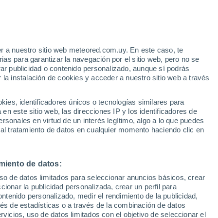
Aviso de nivel amarillo
Alerta moderada por altas
temperaturas en Santa Paula hoy
r a nuestro sitio web meteored.com.uy. En este caso, te
/h
as para garantizar la navegación por el sitio web, pero no se
rar publicidad o contenido personalizado, aunque sí podrás
 la instalación de cookies y acceder a nuestro sitio web a través
ro
es, identificadores únicos o tecnologías similares para
sta
n este sitio web, las direcciones IP y los identificadores de
rsonales en virtud de un interés legítimo, algo a lo que puedes
 de lluvia
Satélites
Modelos
 al tratamiento de datos en cualquier momento haciendo clic en
miento de datos:
Martes
Miércoles
Jueves
Viernes
uso de datos limitados para seleccionar anuncios básicos, crear
11 Ago
12 Ago
13 Ago
14 Ago
ccionar la publicidad personalizada, crear un perfil para
ontenido personalizado, medir el rendimiento de la publicidad,
vés de estadísticas o a través de la combinación de datos
rvicios, uso de datos limitados con el objetivo de seleccionar el
90%
90%
40%