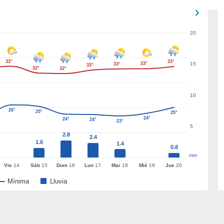
20
33°
33°
33°
15
33°
33°
32°
32°
10
26°
25°
25°
24°
24°
24°
23°
5
2.8
2.4
1.6
1.4
0.8
mm
Vie
14
Sáb
15
Dom
16
Lun
17
Mar
18
Mié
19
Jue
20
Mínima
Lluvia