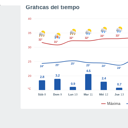
Gráficas del tiempo
40
35
33°
33°
32°
32°
32°
31°
30
25
25°
25°
25°
24°
24°
24°
4.5
3.2
20
2.8
2.4
0.9
0.7
°C
Sáb
8
Dom
9
Lun
10
Mar
11
Mié
12
Jue
13
Máxima