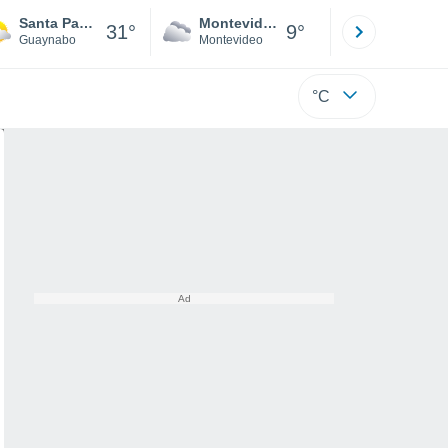
Santa Paula
Montevideo
Maldonad
31°
9°
Guaynabo
Montevideo
Maldonado
°C