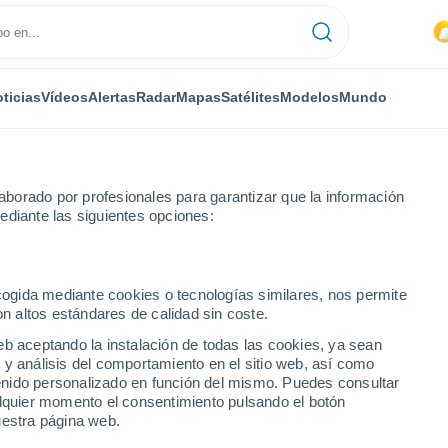
ticias
Vídeos
Alertas
Radar
Mapas
Satélites
Modelos
Mundo
borado por profesionales para garantizar que la información
ediante las siguientes opciones:
a Paula
ecogida mediante cookies o tecnologías similares, nos permite
on altos estándares de calidad sin coste.
eb aceptando la instalación de todas las cookies, ya sean
 y análisis del comportamiento en el sitio web, así como
...
ntenido personalizado en función del mismo. Puedes consultar
alquier momento el consentimiento pulsando el botón
Por hora
uestra página web.
Calor Húmedo Sofocante en las
próximas horas