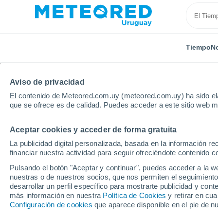
Tiempo
No
Aviso de privacidad
El contenido de Meteored.com.uy (meteored.com.uy) ha sido ela
que se ofrece es de calidad. Puedes acceder a este sitio web m
Aceptar cookies y acceder de forma gratuita
Inicio
Puerto Rico
Municipio de Guaynabo
Sant
La publicidad digital personalizada, basada en la información r
financiar nuestra actividad para seguir ofreciéndote contenido c
Tiempo en Santa Paula
Pulsando el botón "Aceptar y continuar", puedes acceder a la w
nuestras o de nuestros socios, que nos permiten el seguimiento
09:29
Sábado
desarrollar un perfil específico para mostrarte publicidad y co
más información en nuestra
Política de Cookies
y retirar en cu
Configuración de cookies
que aparece disponible en el pie de n
Nubes y claros