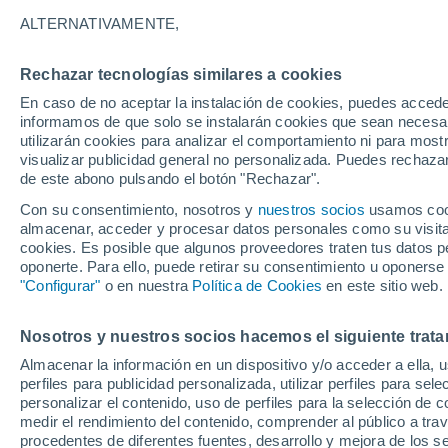
30°
ALTERNATIVAMENTE,
Rechazar tecnologías similares a cookies
Este
En caso de no aceptar la instalación de cookies, puedes accede
Sensación de 33°
14
-
31 km
informamos de que solo se instalarán cookies que sean necesari
utilizarán cookies para analizar el comportamiento ni para most
visualizar publicidad general no personalizada. Puedes rechazar
de este abono pulsando el botón "Rechazar".
Actualidad
Por qué nos preocupa el cambio climático pe
Con su consentimiento, nosotros y
nuestros socios
usamos cooki
rechazamos las leyes para frenarlo: la respue
almacenar, acceder y procesar datos personales como su visita e
de la ciencia
cookies. Es posible que algunos proveedores traten tus datos pe
Tiempo 1 - 7 días
Actualidad
Mapa de lluvia
Radar
oponerte. Para ello, puede retirar su consentimiento u oponerse
"Configurar"
o en nuestra
Política de Cookies
en este sitio web.
Nosotros y nuestros socios hacemos el siguiente trata
Mañana
Lunes
Hoy
Almacenar la información en un dispositivo y/o acceder a ella, 
9 Ago
10 Ago
8 Ago
perfiles para publicidad personalizada, utilizar perfiles para sele
personalizar el contenido, uso de perfiles para la selección de c
medir el rendimiento del contenido, comprender al público a tra
procedentes de diferentes fuentes, desarrollo y mejora de los se
90%
60%
80%