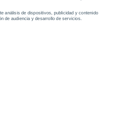
4.5 mm
2.4 mm
0.7 mm
32°
/
25°
33°
/
24°
33°
/
24°
33°
/
26°
e análisis de dispositivos, publicidad y contenido
n de audiencia y desarrollo de servicios.
-
40
km/h
14
-
37
km/h
19
-
43
km/h
22
-
51
km/h
sto
Este
3 Medio
14
-
31 km/h
FPS:
6-10
Este
5 Medio
15
-
34 km/h
FPS:
6-10
Este
8 ¡Muy Alto!
17
-
37 km/h
FPS:
25-50
Este
9 ¡Muy Alto!
18
-
40 km/h
FPS:
25-50