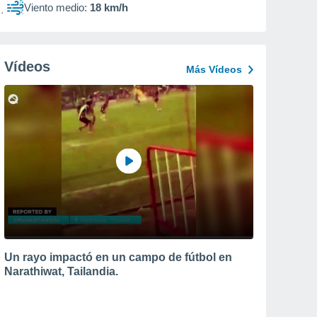
Viento medio:
18 km/h
Vídeos
Más Vídeos
Un rayo impactó en un campo de fútbol en
Narathiwat, Tailandia.