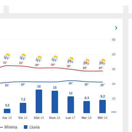
50
40
31°
31°
30°
30°
30°
29°
29°
30
26°
20
26°
26°
26°
25°
16
15
12
9.2
8.3
10
7.2
3.2
mm
Jue
13
Vie
14
Sáb
15
Dom
16
Lun
17
Mar
18
Mié
19
Mínima
Lluvia