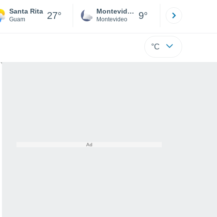
Santa Rita
Montevideo
Maldonad
27°
9°
Guam
Montevideo
Maldonado
°C