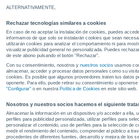
28°
ALTERNATIVAMENTE,
Rechazar tecnologías similares a cookies
50%
En caso de no aceptar la instalación de cookies, puedes accede
Sensación de 32°
0.7 mm
informamos de que solo se instalarán cookies que sean necesari
utilizarán cookies para analizar el comportamiento ni para most
visualizar publicidad general no personalizada. Puedes rechazar
de este abono pulsando el botón "Rechazar".
Actualidad
El aviso de la OMM sobre los incendios fores
Con su consentimiento, nosotros y
nuestros socios
usamos cooki
"el cambio climático aumenta el riesgo, pero
almacenar, acceder y procesar datos personales como su visita e
es el único culpable
cookies. Es posible que algunos proveedores traten tus datos pe
Tiempo 1 - 7 días
Radar de lluvia
Actualidad
Mapa
oponerte. Para ello, puede retirar su consentimiento u oponerse
"Configurar"
o en nuestra
Política de Cookies
en este sitio web.
Nosotros y nuestros socios hacemos el siguiente trata
Mañana
Domingo
Hoy
Almacenar la información en un dispositivo y/o acceder a ella, 
8 Ago
9 Ago
7 Ago
perfiles para publicidad personalizada, utilizar perfiles para sele
personalizar el contenido, uso de perfiles para la selección de c
medir el rendimiento del contenido, comprender al público a tra
procedentes de diferentes fuentes, desarrollo y mejora de los se
80%
90%