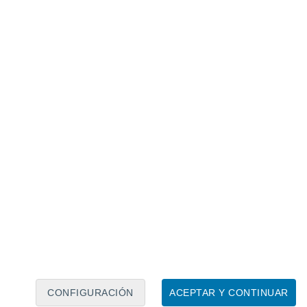
Calendario lunar
Lun
Mar
Mié
Jue
Vie
Sáb
Dom
7
8
9
10
11
12
13
14
15
16
17
18
19
20
CONFIGURACIÓN
ACEPTAR Y CONTINUAR