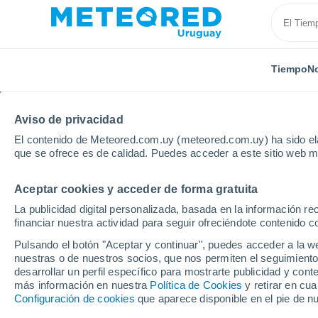
Tiempo
No
Aviso de privacidad
El contenido de Meteored.com.uy (meteored.com.uy) ha sido ela
que se ofrece es de calidad. Puedes acceder a este sitio web m
Aceptar cookies y acceder de forma gratuita
Inicio
Estados Unidos
Guam
Santa Rita
La publicidad digital personalizada, basada en la información r
financiar nuestra actividad para seguir ofreciéndote contenido c
Tiempo en Santa Rita -
Pulsando el botón "Aceptar y continuar", puedes acceder a la w
nuestras o de nuestros socios, que nos permiten el seguimiento
16:09
Viernes
desarrollar un perfil específico para mostrarte publicidad y co
más información en nuestra
Política de Cookies
y retirar en cu
Configuración de cookies
que aparece disponible en el pie de n
Lluvia débil