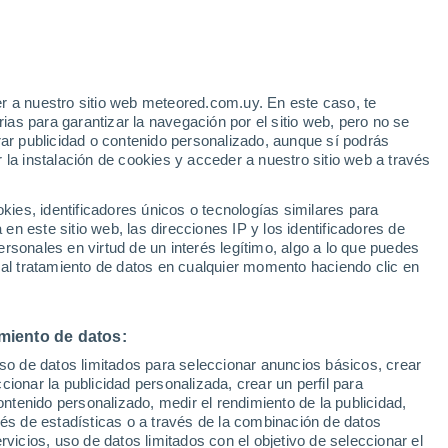
Aviso de nivel amarillo
Alerta moderada por fenómenos
costeros en Santa Rita hoy
r a nuestro sitio web meteored.com.uy. En este caso, te
Huracán
as para garantizar la navegación por el sitio web, pero no se
Dolphin A 2.288 kms de distancia
rar publicidad o contenido personalizado, aunque sí podrás
 la instalación de cookies y acceder a nuestro sitio web a través
tales:
es, identificadores únicos o tecnologías similares para
 no
n este sitio web, las direcciones IP y los identificadores de
rsonales en virtud de un interés legítimo, algo a lo que puedes
 de temperatura
Satélites
Modelos
 al tratamiento de datos en cualquier momento haciendo clic en
miento de datos:
Lunes
Martes
Miércoles
Jueves
uso de datos limitados para seleccionar anuncios básicos, crear
10 Ago
11 Ago
12 Ago
13 Ago
ccionar la publicidad personalizada, crear un perfil para
ontenido personalizado, medir el rendimiento de la publicidad,
vés de estadísticas o a través de la combinación de datos
rvicios, uso de datos limitados con el objetivo de seleccionar el
90%
90%
90%
80%