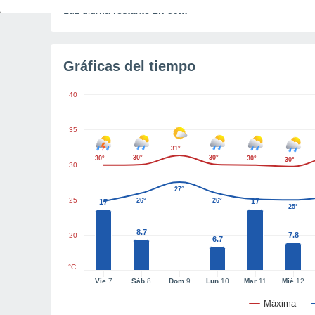
Luz diurna restante
2h 59m
Gráficas del tiempo
40
35
31°
30°
30°
30°
30°
30°
30
27°
25
26°
26°
17
17
25°
8.7
7.8
20
6.7
°C
Vie
7
Sáb
8
Dom
9
Lun
10
Mar
11
Mié
12
Máxima