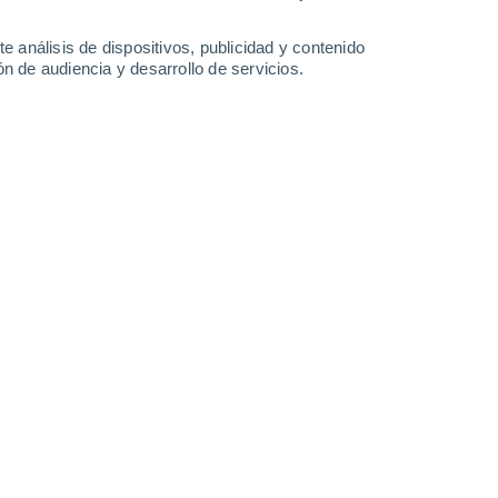
6.7 mm
17 mm
7.8 mm
3.2 mm
30°
/
26°
30°
/
25°
30°
/
25°
31°
/
25°
e análisis de dispositivos, publicidad y contenido
n de audiencia y desarrollo de servicios.
-
53
km/h
27
-
51
km/h
34
-
53
km/h
35
-
58
km/h
 agosto
Oeste
3 Medio
31
-
50 km/h
FPS:
6-10
Oeste
1 Bajo
20
-
49 km/h
FPS:
no
Oeste
0 Bajo
22
-
41 km/h
FPS:
no
Oeste
0 Bajo
17
-
34 km/h
FPS:
no