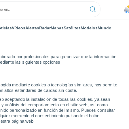
ticias
Vídeos
Alertas
Radar
Mapas
Satélites
Modelos
Mundo
borado por profesionales para garantizar que la información
ediante las siguientes opciones:
ecogida mediante cookies o tecnologías similares, nos permite
on altos estándares de calidad sin coste.
 GU
eb aceptando la instalación de todas las cookies, ya sean
 y análisis del comportamiento en el sitio web, así como
...
ntenido personalizado en función del mismo. Puedes consultar
alquier momento el consentimiento pulsando el botón
Por hora
uestra página web.
Lluvias débiles en las próximas
horas