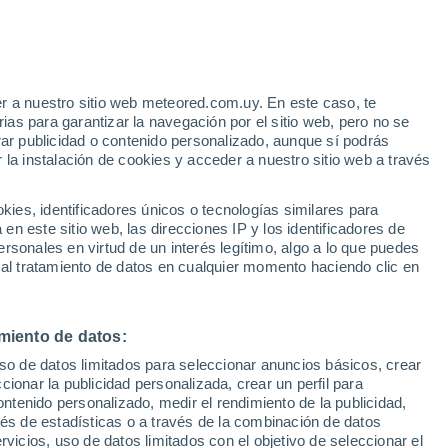
Aviso de nivel amarillo
Alerta moderada por fenómenos
costeros en Tumon hoy
r a nuestro sitio web meteored.com.uy. En este caso, te
/h
Huracán
as para garantizar la navegación por el sitio web, pero no se
Dolphin A 2.524 kms de distancia
rar publicidad o contenido personalizado, aunque sí podrás
 la instalación de cookies y acceder a nuestro sitio web a través
Riesgo de Índice UV 11+
 el
¡Extremo!
es, identificadores únicos o tecnologías similares para
a
Durante el dia de mañana
n este sitio web, las direcciones IP y los identificadores de
rsonales en virtud de un interés legítimo, algo a lo que puedes
Radar de lluvia
Satélites
Modelos
 al tratamiento de datos en cualquier momento haciendo clic en
miento de datos:
Martes
Miércoles
Jueves
Viernes
uso de datos limitados para seleccionar anuncios básicos, crear
11 Ago
12 Ago
13 Ago
14 Ago
ccionar la publicidad personalizada, crear un perfil para
ontenido personalizado, medir el rendimiento de la publicidad,
vés de estadísticas o a través de la combinación de datos
rvicios, uso de datos limitados con el objetivo de seleccionar el
90%
80%
70%
80%