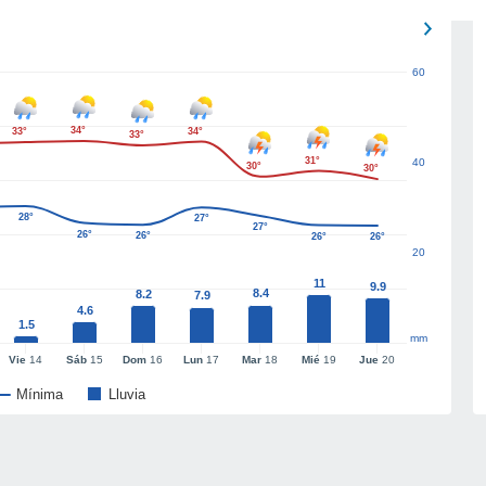
60
34°
33°
34°
33°
31°
40
30°
30°
28°
27°
27°
26°
26°
26°
26°
20
11
9.9
8.4
8.2
7.9
4.6
1.5
mm
Vie
14
Sáb
15
Dom
16
Lun
17
Mar
18
Mié
19
Jue
20
Mínima
Lluvia