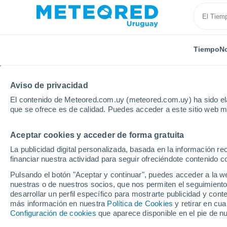
Tiempo
No
Aviso de privacidad
El contenido de Meteored.com.uy (meteored.com.uy) ha sido ela
que se ofrece es de calidad. Puedes acceder a este sitio web m
Aceptar cookies y acceder de forma gratuita
Inicio
Estados Unidos
Guam
Tumon
La publicidad digital personalizada, basada en la información r
financiar nuestra actividad para seguir ofreciéndote contenido c
Tiempo en Tumon - GU
Pulsando el botón "Aceptar y continuar", puedes acceder a la w
nuestras o de nuestros socios, que nos permiten el seguimiento
17:21
Sábado
desarrollar un perfil específico para mostrarte publicidad y co
más información en nuestra
Política de Cookies
y retirar en cu
Configuración de cookies
que aparece disponible en el pie de n
Parcialmente nuboso