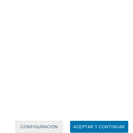
Calendario lunar
Lun
Mar
Mié
Jue
Vie
Sáb
Dom
8
9
10
11
12
13
14
15
16
17
18
19
20
21
CONFIGURACIÓN
ACEPTAR Y CONTINUAR