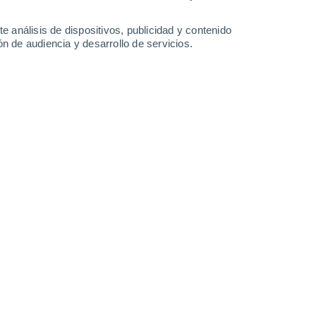
17 mm
2.9 mm
1.2 mm
1.5 mm
31°
/
24°
33°
/
25°
33°
/
27°
33°
/
28°
e análisis de dispositivos, publicidad y contenido
n de audiencia y desarrollo de servicios.
-
49
km/h
31
-
58
km/h
28
-
52
km/h
30
-
55
km/h
sto
nuboso
Oeste
1 Bajo
°
30
-
53 km/h
FPS:
no
s
Oeste
0 Bajo
°
28
-
51 km/h
FPS:
no
nuboso
Suroeste
0 Bajo
°
24
-
47 km/h
FPS:
no
nuboso
Oeste
0 Bajo
°
22
-
39 km/h
FPS:
no