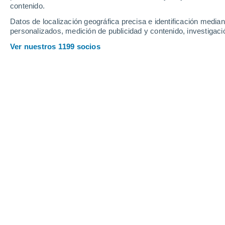
7.5 mm
contenido.
3.4 mm
33°
/
27°
33°
/
25°
33°
/
26°
Datos de localización geográfica precisa e identificación mediant
personalizados, medición de publicidad y contenido, investigació
32
-
57
km/h
35
-
65
km/h
23
32
-
57
km/h
Ver nuestros 1199 socios
Tiempo en Tumon - GU hoy
, 8 de ago
Parcialmente 
31°
17:00
Sensación T.
36
Nubes y claro
30°
18:00
Sensación T.
35
Parcialmente 
29°
19:00
Sensación T.
34
Parcialmente 
29°
20:00
Sensación T.
34