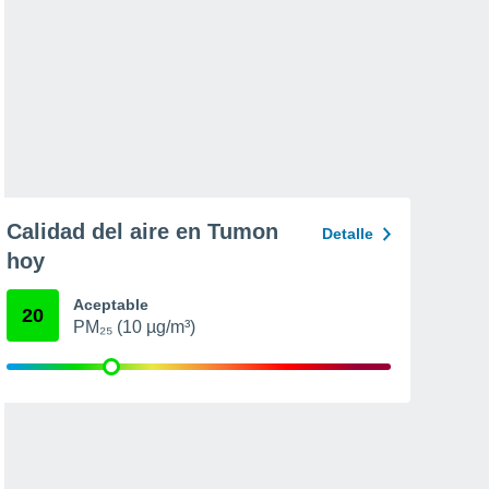
Calidad del aire en Tumon
Detalle
hoy
Aceptable
20
PM₂₅ (10 µg/m³)