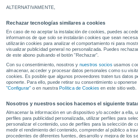
31°
ALTERNATIVAMENTE,
Rechazar tecnologías similares a cookies
Oeste
En caso de no aceptar la instalación de cookies, puedes accede
Sensación de 36°
30
-
53 km
informamos de que solo se instalarán cookies que sean necesari
utilizarán cookies para analizar el comportamiento ni para most
visualizar publicidad general no personalizada. Puedes rechazar
de este abono pulsando el botón "Rechazar".
Astronomía
Los seis miradores imprescindibles para vivir
Con su consentimiento, nosotros y
nuestros socios
usamos cooki
eclipse solar total del 12 de agosto en Españ
almacenar, acceder y procesar datos personales como su visita e
cookies. Es posible que algunos proveedores traten tus datos pe
Tiempo 1 - 7 días
Actualidad
Mapa de nubosidad
oponerte. Para ello, puede retirar su consentimiento u oponerse
"Configurar"
o en nuestra
Política de Cookies
en este sitio web.
Nosotros y nuestros socios hacemos el siguiente trata
Mañana
Lunes
Hoy
Almacenar la información en un dispositivo y/o acceder a ella, 
9 Ago
10 Ago
8 Ago
perfiles para publicidad personalizada, utilizar perfiles para sele
personalizar el contenido, uso de perfiles para la selección de c
medir el rendimiento del contenido, comprender al público a tra
procedentes de diferentes fuentes, desarrollo y mejora de los se
70%
80%