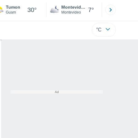
Tumon
Montevideo
Maldonad
30°
7°
Guam
Montevideo
Maldonado
°C