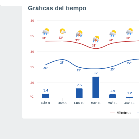
Gráficas del tiempo
40
35
33°
33°
33°
33°
33°
31°
30
27°
27°
25
26°
25°
25°
17
20
7.5
3.4
2.9
1.2
°C
Sáb
8
Dom
9
Lun
10
Mar
11
Mié
12
Jue
13
Máxima