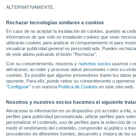
ALTERNATIVAMENTE,
Soleado
31°
Rechazar tecnologías similares a cookies
En caso de no aceptar la instalación de cookies, puedes accede
informamos de que solo se instalarán cookies que sean necesari
Noroeste
utilizarán cookies para analizar el comportamiento ni para most
Sensación de 30°
5
-
15 km/
visualizar publicidad general no personalizada. Puedes rechazar
de este abono pulsando el botón "Rechazar".
Con su consentimiento, nosotros y
nuestros socios
usamos cooki
Astronomía
almacenar, acceder y procesar datos personales como su visita e
Los seis miradores imprescindibles para vivir
cookies. Es posible que algunos proveedores traten tus datos pe
eclipse solar total del 12 de agosto en Españ
oponerte. Para ello, puede retirar su consentimiento u oponerse
"Configurar"
o en nuestra
Política de Cookies
en este sitio web.
Tiempo 1 - 7 días
Actualidad
Mapa de nubosidad
Nosotros y nuestros socios hacemos el siguiente trata
Almacenar la información en un dispositivo y/o acceder a ella, 
Domingo
Lunes
Sábado
perfiles para publicidad personalizada, utilizar perfiles para sele
16 Ago
17 Ago
15 Ago
personalizar el contenido, uso de perfiles para la selección de c
medir el rendimiento del contenido, comprender al público a tra
procedentes de diferentes fuentes, desarrollo y mejora de los se