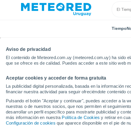
Tiempo
No
Aviso de privacidad
El contenido de Meteored.com.uy (meteored.com.uy) ha sido ela
que se ofrece es de calidad. Puedes acceder a este sitio web m
Aceptar cookies y acceder de forma gratuita
Inicio
Brasil
Estado de Goiás
São Miguel Do Ar
La publicidad digital personalizada, basada en la información r
financiar nuestra actividad para seguir ofreciéndote contenido c
Tiempo en São Miguel D
Pulsando el botón "Aceptar y continuar", puedes acceder a la w
días
nuestras o de nuestros socios, que nos permiten el seguimiento
desarrollar un perfil específico para mostrarte publicidad y co
más información en nuestra
09:18
Sábado
Política de Cookies
y retirar en cu
Configuración de cookies
que aparece disponible en el pie de n