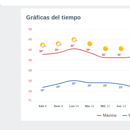
Gráficas del tiempo
50
45
40°
40
39°
39°
38°
36°
36°
35
30
25
25°
24°
24°
24°
23°
22°
20
°C
Sáb
8
Dom
9
Lun
10
Mar
11
Mié
12
Jue
13
Máxima