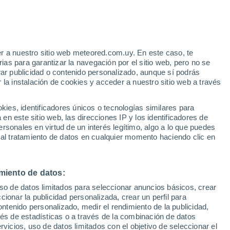
Intervalos nubosos en las
próximas horas
Aviso de nivel naranja
Alerta importante por otros en São
Miguel Do Araguaia hoy
r a nuestro sitio web meteored.com.uy. En este caso, te
as para garantizar la navegación por el sitio web, pero no se
rar publicidad o contenido personalizado, aunque sí podrás
h
 la instalación de cookies y acceder a nuestro sitio web a través
es, identificadores únicos o tecnologías similares para
n este sitio web, las direcciones IP y los identificadores de
 el
rsonales en virtud de un interés legítimo, algo a lo que puedes
a
 al tratamiento de datos en cualquier momento haciendo clic en
Radar de lluvia
Satélites
Modelos
miento de datos:
uso de datos limitados para seleccionar anuncios básicos, crear
Martes
Miércoles
Jueves
Viernes
ccionar la publicidad personalizada, crear un perfil para
18 Ago
19 Ago
20 Ago
21 Ago
ontenido personalizado, medir el rendimiento de la publicidad,
vés de estadísticas o a través de la combinación de datos
rvicios, uso de datos limitados con el objetivo de seleccionar el