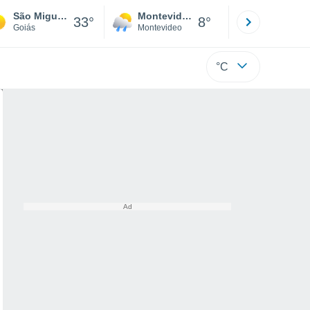
São Miguel Do Araguaia
Montevideo
Maldonad
33°
8°
Goiás
Montevideo
Maldonado
°C