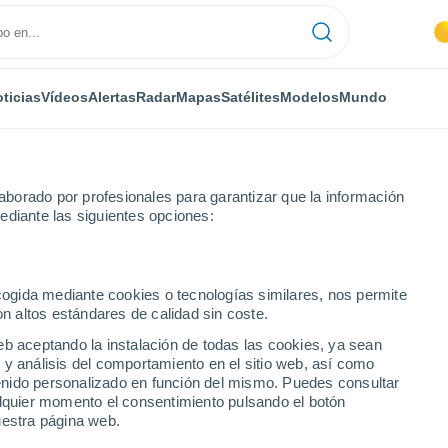
ticias
Vídeos
Alertas
Radar
Mapas
Satélites
Modelos
Mundo
borado por profesionales para garantizar que la información
ediante las siguientes opciones:
aguaia
Próxima semana
ecogida mediante cookies o tecnologías similares, nos permite
on altos estándares de calidad sin coste.
o Araguaia - GO 8 - 14
eb aceptando la instalación de todas las cookies, ya sean
 y análisis del comportamiento en el sitio web, así como
ntenido personalizado en función del mismo. Puedes consultar
alquier momento el consentimiento pulsando el botón
...
uestra página web.
Por hora