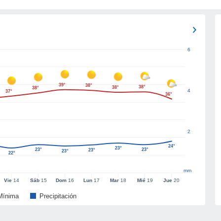
6
39°
38°
38°
38°
38°
4
37°
36°
2
24°
23°
23°
23°
23°
23°
22°
mm
Vie
14
Sáb
15
Dom
16
Lun
17
Mar
18
Mié
19
Jue
20
Mínima
Precipitación