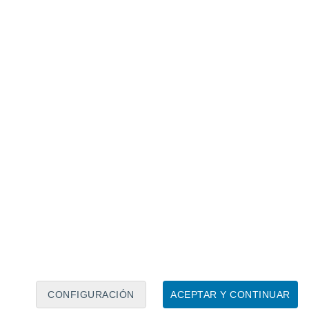
Calendario lunar
Lun
Mar
Mié
Jue
Vie
Sáb
Dom
8
9
10
11
12
13
14
15
16
17
18
19
20
21
CONFIGURACIÓN
ACEPTAR Y CONTINUAR