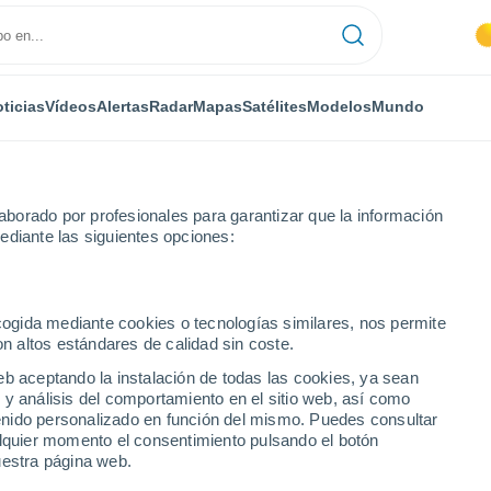
ticias
Vídeos
Alertas
Radar
Mapas
Satélites
Modelos
Mundo
borado por profesionales para garantizar que la información
ediante las siguientes opciones:
ecogida mediante cookies o tecnologías similares, nos permite
on altos estándares de calidad sin coste.
a)
eb aceptando la instalación de todas las cookies, ya sean
 y análisis del comportamiento en el sitio web, así como
...
ntenido personalizado en función del mismo. Puedes consultar
alquier momento el consentimiento pulsando el botón
Por hora
uestra página web.
Calor Húmedo Sofocante en las
próximas horas