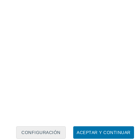
Calendario lunar
Lun
Mar
Mié
Jue
Vie
Sáb
Dom
7
8
9
10
11
12
13
14
15
16
17
18
19
20
CONFIGURACIÓN
ACEPTAR Y CONTINUAR