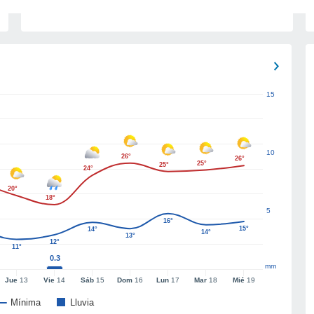
15
10
26°
26°
25°
25°
24°
20°
18°
5
16°
15°
14°
14°
13°
12°
11°
0.3
mm
Jue
13
Vie
14
Sáb
15
Dom
16
Lun
17
Mar
18
Mié
19
Mínima
Lluvia