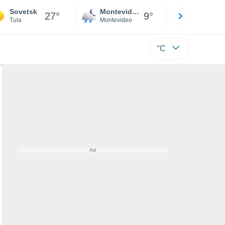
Sovetsk
Montevideo
Maldonad
27°
9°
Tula
Montevideo
Maldonado
°C