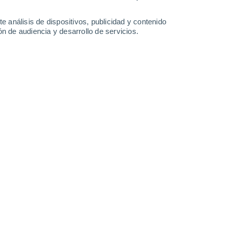
0.8 mm
24°
/
13°
25°
/
14°
22°
/
13°
20°
/
11°
e análisis de dispositivos, publicidad y contenido
n de audiencia y desarrollo de servicios.
-
18
km/h
14
-
27
km/h
18
-
40
km/h
23
-
51
km/h
Suroeste
1 Bajo
6
-
16 km/h
FPS:
no
Suroeste
3 Medio
7
-
18 km/h
FPS:
6-10
Suroeste
4 Medio
8
-
20 km/h
FPS:
6-10
Suroeste
5 Medio
9
-
22 km/h
FPS:
6-10