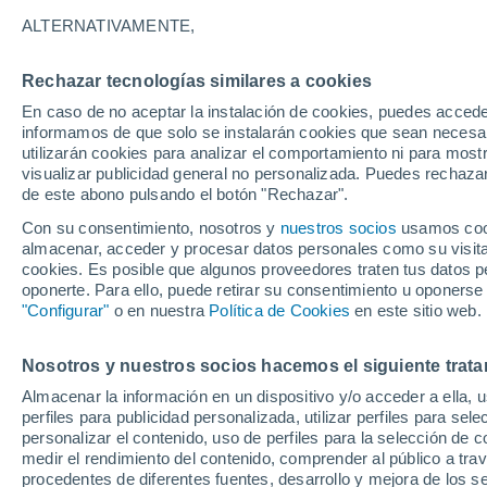
25°
ALTERNATIVAMENTE,
Rechazar tecnologías similares a cookies
Suroeste
En caso de no aceptar la instalación de cookies, puedes accede
Sensación de 26°
6
-
16 km/
informamos de que solo se instalarán cookies que sean necesari
utilizarán cookies para analizar el comportamiento ni para most
visualizar publicidad general no personalizada. Puedes rechazar
de este abono pulsando el botón "Rechazar".
Actualidad
El aviso de la OMM sobre los incendios fores
Con su consentimiento, nosotros y
nuestros socios
usamos cooki
"el cambio climático aumenta el riesgo, pero
almacenar, acceder y procesar datos personales como su visita e
es el único culpable
cookies. Es posible que algunos proveedores traten tus datos pe
Tiempo 1 - 7 días
Actualidad
Mapa de nubosidad
oponerte. Para ello, puede retirar su consentimiento u oponerse
"Configurar"
o en nuestra
Política de Cookies
en este sitio web.
Nosotros y nuestros socios hacemos el siguiente trata
Mañana
Domingo
Hoy
Almacenar la información en un dispositivo y/o acceder a ella, 
8 Ago
9 Ago
7 Ago
perfiles para publicidad personalizada, utilizar perfiles para sele
personalizar el contenido, uso de perfiles para la selección de c
medir el rendimiento del contenido, comprender al público a tra
procedentes de diferentes fuentes, desarrollo y mejora de los se
40%
70%