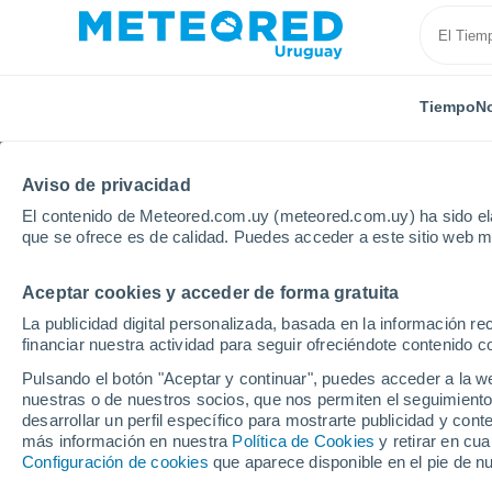
Tiempo
No
Aviso de privacidad
El contenido de Meteored.com.uy (meteored.com.uy) ha sido ela
que se ofrece es de calidad. Puedes acceder a este sitio web m
Aceptar cookies y acceder de forma gratuita
Inicio
Rusia
Óblast de Tula
Sovetsk
La publicidad digital personalizada, basada en la información r
financiar nuestra actividad para seguir ofreciéndote contenido c
Tiempo en Sovetsk (Tul
Pulsando el botón "Aceptar y continuar", puedes acceder a la w
nuestras o de nuestros socios, que nos permiten el seguimiento
08:13
Viernes
desarrollar un perfil específico para mostrarte publicidad y co
más información en nuestra
Política de Cookies
y retirar en cu
Configuración de cookies
que aparece disponible en el pie de n
Soleado