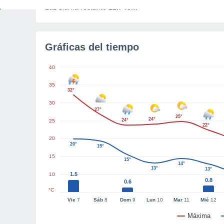
Luz diurna restante
12h 45m
Gráficas del tiempo
40
35
32°
30
27°
25°
24°
24°
25
22°
20
20°
19°
15
15°
14°
13°
13°
1.5
10
0.8
0.6
°C
Vie
7
Sáb
8
Dom
9
Lun
10
Mar
11
Mié
12
Máxima