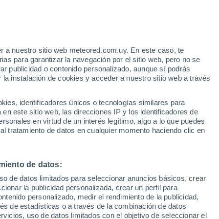
r a nuestro sitio web meteored.com.uy. En este caso, te
h
as para garantizar la navegación por el sitio web, pero no se
rar publicidad o contenido personalizado, aunque sí podrás
 la instalación de cookies y acceder a nuestro sitio web a través
tales:
es, identificadores únicos o tecnologías similares para
 no
n este sitio web, las direcciones IP y los identificadores de
rsonales en virtud de un interés legítimo, algo a lo que puedes
Radar de lluvia
Satélites
Modelos
 al tratamiento de datos en cualquier momento haciendo clic en
miento de datos:
Lunes
Martes
Miércoles
Jueves
uso de datos limitados para seleccionar anuncios básicos, crear
10 Ago
11 Ago
12 Ago
13 Ago
ccionar la publicidad personalizada, crear un perfil para
ontenido personalizado, medir el rendimiento de la publicidad,
vés de estadísticas o a través de la combinación de datos
rvicios, uso de datos limitados con el objetivo de seleccionar el
60%