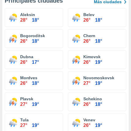
Principales ciudades
Más ciudades
Aleksin
Belev
28°
18°
26°
18°
Bogoroditsk
Chern
26°
18°
26°
18°
Dubna
Kimovsk
26°
17°
26°
19°
Mordves
Novomoskovsk
26°
18°
27°
19°
Plavsk
Schekino
27°
19°
26°
18°
Tula
Venev
27°
19°
26°
19°