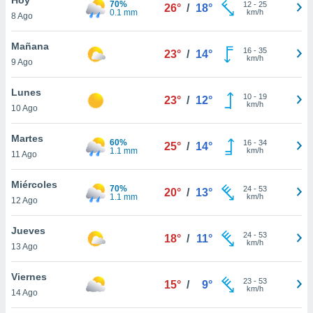
70%
ublicidad y
12
-
25
26°
/
18°
0.1 mm
km/h
8 Ago
do en
 mismo.
Mañana
16
-
35
23°
/
14°
sultar más
km/h
9 Ago
 en nuestra
 Cookies
y
Lunes
10
-
19
ualquier
23°
/
12°
km/h
10 Ago
ento
 botón
Martes
60%
16
-
34
25°
/
14°
ación de
1.1 mm
km/h
11 Ago
kies
 disponible
Miércoles
70%
24
-
53
e nuestra
20°
/
13°
1.1 mm
km/h
12 Ago
.
Jueves
IVAMENTE,
24
-
53
18°
/
11°
km/h
13 Ago
as
Viernes
23
-
53
15°
/
9°
 a cookies
km/h
14 Ago
 no aceptar