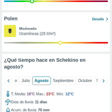
ados con el
 seleccionar
o.
calización
Polen
Detalle
precisa e
ión mediante
Moderado
Gramíneas (28 #/m³)
, publicidad
dos,
 publicidad
,
¿Qué tiempo hace en Schekino en
ón de
 desarrollo
agosto
?
s.
tros 1199
yo
Junio
Julio
Agosto
Septiembre
Octubre
Noviemb
ios
T. Media:
18°C
Max.:
23°C
Min:
12°C
Días de lluvia:
11
días
Acum. de lluvia:
70 mm