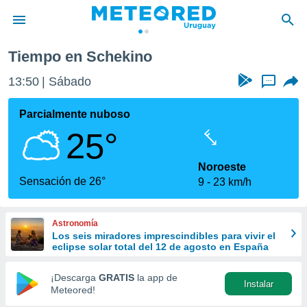
Tiempo en Schekino
privacidad
13:50
Sábado
...
o de
om.uy
com.uy) ha
Parcialmente nuboso
ado por
25°
es para
ue la
 que se
Noroeste
e calidad.
Sensación de 26°
9
23 km/h
eder a este
ediante las
opciones:
Astronomía
Los seis miradores imprescindibles para vivir el
ookies y
eclipse solar total del 12 de agosto en España
e forma
¡Descarga
GRATIS
la app de
Instalar
d digital
Meteored!
ada, basada