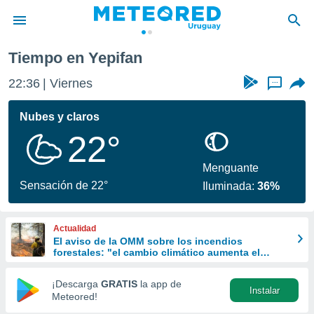
Tiempo en Yepifan
privacidad
22:36
Viernes
...
o de
om.uy
com.uy) ha
Nubes y claros
ado por
22°
es para
ue la
 que se
Menguante
e calidad.
Sensación de 22°
Iluminada:
36%
eder a este
ediante las
opciones:
Actualidad
El aviso de la OMM sobre los incendios
ookies y
forestales: "el cambio climático aumenta el
e forma
riesgo, pero no es el único culpable
¡Descarga
GRATIS
la app de
Instalar
d digital
Meteored!
ada, basada