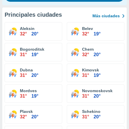
Principales ciudades
Más ciudades
Aleksin
Belev
32°
20°
32°
19°
Bogoroditsk
Chern
31°
19°
32°
20°
Dubna
Kimovsk
31°
20°
31°
19°
Mordves
Novomoskovsk
31°
19°
31°
20°
Plavsk
Schekino
32°
20°
31°
20°