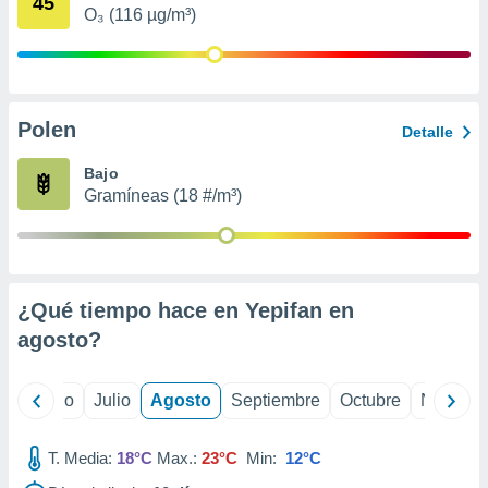
45
ados con el
O₃ (116 µg/m³)
 seleccionar
o.
calización
precisa e
ión mediante
Polen
Detalle
, publicidad
Bajo
Gramíneas (18 #/m³)
dos,
 publicidad
,
ón de
 desarrollo
s.
¿Qué tiempo hace en Yepifan en
agosto
?
tros 1199
ios
yo
Junio
Julio
Agosto
Septiembre
Octubre
Noviemb
T. Media:
18°C
Max.:
23°C
Min:
12°C