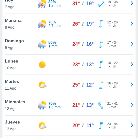
80%
ublicidad y
19
-
38
31°
/
19°
1.2 mm
km/h
7 Ago
do en
 mismo.
Mañana
70%
12
-
26
26°
/
19°
sultar más
2.7 mm
km/h
8 Ago
 en nuestra
 Cookies
y
Domingo
50%
17
-
34
ualquier
24°
/
16°
1 mm
km/h
9 Ago
ento
 botón
Lunes
10
-
22
23°
/
13°
ación de
km/h
10 Ago
kies
 disponible
Martes
16
-
29
e nuestra
25°
/
12°
km/h
11 Ago
.
Miércoles
IVAMENTE,
70%
21
-
41
21°
/
13°
1.6 mm
km/h
12 Ago
as
Jueves
23
-
44
20°
/
11°
 a cookies
km/h
13 Ago
 no aceptar