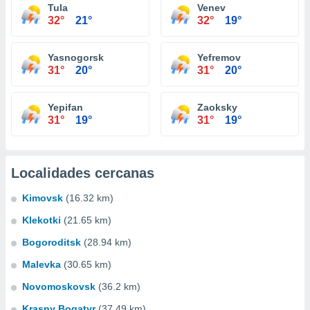
Tula
Venev
32°
21°
32°
19°
Yasnogorsk
Yefremov
31°
20°
31°
20°
Yepifan
Zaoksky
31°
19°
31°
19°
Localidades cercanas
Kimovsk
(16.32 km)
Klekotki
(21.65 km)
Bogoroditsk
(28.94 km)
Malevka
(30.65 km)
Novomoskovsk
(36.2 km)
Krasny Bogatyr
(37.49 km)