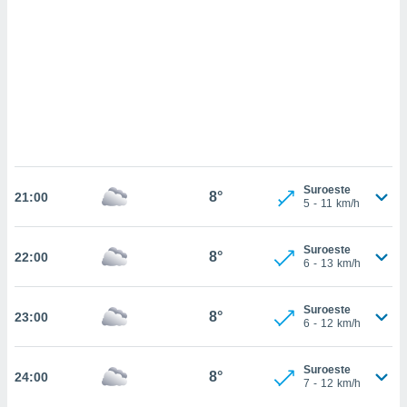
 mismo.
sultar más
 en nuestra
 Cookies
y
ualquier
ento
 botón
ación de
kies
 disponible
Suroeste
8°
e nuestra
21:00
5
-
11
km/h
.
IVAMENTE,
Suroeste
8°
22:00
6
-
13
km/h
as
Suroeste
8°
23:00
 a cookies
6
-
12
km/h
 no aceptar
ón de
Suroeste
8°
24:00
uedes
7
-
12
km/h
uestro sitio