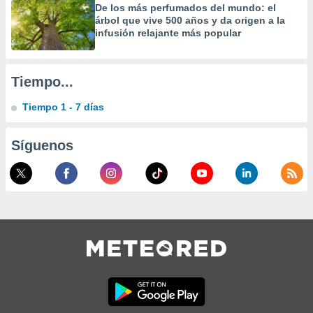
De los más perfumados del mundo: el
a
árbol que vive 500 años y da origen a la
 la
infusión relajante más popular
da, crear un
personalizar
o, uso de
Tiempo...
a la
e contenido
Tiempo 1 - 7 días
do, medir el
 de la
medir el
Síguenos
 del
 comprender
 través de
s o a través
nación de
edentes de
fuentes,
y mejora de
os, uso de
ados con el
 seleccionar
o.