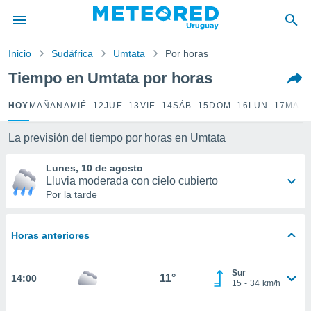
privacidad
o de
Inicio
Sudáfrica
Umtata
Por horas
om.uy
com.uy) ha
Tiempo en Umtata por horas
ado por
es para
HOY
MAÑANA
MIÉ. 12
JUE. 13
VIE. 14
SÁB. 15
DOM. 16
LUN. 17
MAR.
ue la
 que se
e calidad.
La previsión del tiempo por horas en Umtata
eder a este
ediante las
Lunes, 10 de agosto
opciones:
Lluvia moderada con cielo cubierto
Por la tarde
ookies y
e forma
Horas anteriores
d digital
ada, basada
Sur
mación
11°
14:00
15
-
34
km/h
ediante
ecnologías