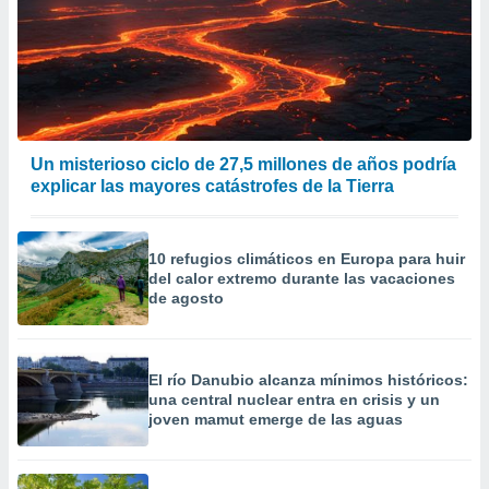
 de datos
er momento
ic en
o en
 Cookies
en
eb.
Un misterioso ciclo de 27,5 millones de años podría
y
explicar las mayores catástrofes de la Tierra
socios
el
10 refugios climáticos en Europa para huir
to de
del calor extremo durante las vacaciones
de agosto
la
 en un
 y/o acceder
 de datos
El río Danubio alcanza mínimos históricos:
ara
una central nuclear entra en crisis y un
joven mamut emerge de las aguas
 anuncios
ar perfiles
idad
a, utilizar