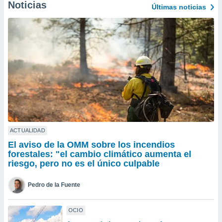
ublicidad y
Noticias
Últimas noticias
do en
 mismo.
sultar más
 en nuestra
 Cookies
y
ualquier
ento
 botón
ación de
kies
 disponible
ACTUALIDAD
e nuestra
El aviso de la OMM sobre los incendios
.
forestales: "el cambio climático aumenta el
riesgo, pero no es el único culpable
IVAMENTE,
Pedro de la Fuente
as
 a cookies
OCIO
 no aceptar