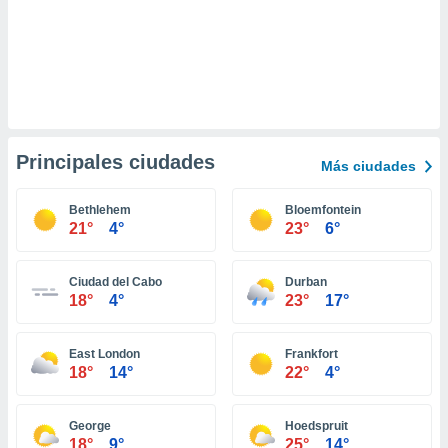
retirar su
ento u
 de datos
er momento
ic en
o en
Principales ciudades
Más ciudades
 Cookies
en
eb.
Bethlehem
Bloemfontein
y
21°
4°
23°
6°
socios
el
Ciudad del Cabo
Durban
18°
4°
23°
17°
to de
la
East London
Frankfort
 en un
18°
14°
22°
4°
 y/o acceder
 de datos
ara
George
Hoedspruit
 anuncios
18°
9°
25°
14°