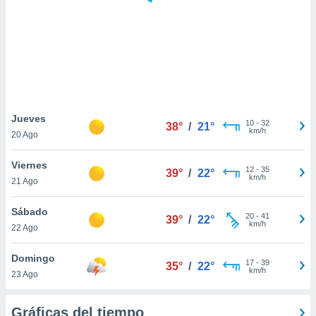
ste abono
 botón
.
nto,
cios
kies,
Jueves
10
-
32
ores únicos
38°
/
21°
km/h
20 Ago
as similares
nar,
Viernes
rocesar
12
-
35
39°
/
22°
km/h
onales como
21 Ago
 este sitio
recciones IP
Sábado
20
-
41
39°
/
22°
ficadores de
km/h
22 Ago
 posible
s
Domingo
 traten tus
17
-
39
35°
/
22°
km/h
nales en
23 Ago
 interés
go a lo que
Gráficas del tiempo
nerte. Para