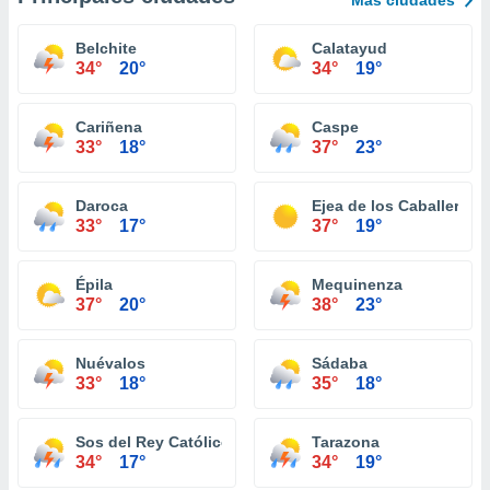
Más ciudades
Belchite
Calatayud
34°
20°
34°
19°
Cariñena
Caspe
33°
18°
37°
23°
Daroca
Ejea de los Caballeros
33°
17°
37°
19°
Épila
Mequinenza
37°
20°
38°
23°
Nuévalos
Sádaba
33°
18°
35°
18°
Sos del Rey Católico
Tarazona
34°
17°
34°
19°