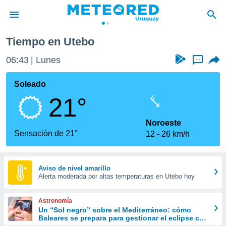
Tiempo en Utebo
privacidad
06:43
Lunes
...
o de
om.uy
com.uy) ha
Soleado
ado por
21°
es para
ue la
 que se
Noroeste
e calidad.
Sensación de 21°
12
26 km/h
eder a este
ediante las
opciones:
Aviso de nivel amarillo
Alerta moderada por altas temperaturas en Utebo hoy
ookies y
e forma
Astronomía
d digital
Un “Sol negro” sobre el Mediterráneo: cómo
Baleares se prepara para gestionar el eclipse con
ada, basada