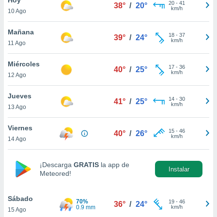
ublicidad y
20
-
41
38°
/
20°
km/h
10 Ago
do en
 mismo.
Mañana
18
-
37
39°
/
24°
sultar más
km/h
11 Ago
 en nuestra
 Cookies
y
Miércoles
17
-
36
ualquier
40°
/
25°
km/h
12 Ago
ento
 botón
Jueves
14
-
30
41°
/
25°
ación de
km/h
13 Ago
kies
 disponible
Viernes
15
-
46
e nuestra
40°
/
26°
km/h
14 Ago
.
IVAMENTE,
¡Descarga
GRATIS
la app de
Instalar
Meteored!
as
 a cookies
Sábado
70%
19
-
46
36°
/
24°
0.9 mm
km/h
15 Ago
 no aceptar