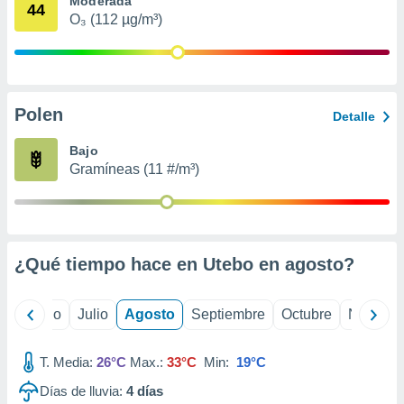
Moderada
ados con el
44
 seleccionar
O₃ (112 µg/m³)
o.
calización
precisa e
ión mediante
Polen
Detalle
, publicidad
Bajo
dos,
Gramíneas (11 #/m³)
 publicidad
,
ón de
 desarrollo
s.
¿Qué tiempo hace en Utebo en
agosto
?
tros 1199
ios
yo
Junio
Julio
Agosto
Septiembre
Octubre
Noviemb
T. Media:
26°C
Max.:
33°C
Min:
19°C
Días de lluvia:
4
días