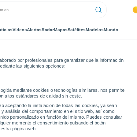
ticias
Vídeos
Alertas
Radar
Mapas
Satélites
Modelos
Mundo
borado por profesionales para garantizar que la información
ediante las siguientes opciones:
Vic
ecogida mediante cookies o tecnologías similares, nos permite
on altos estándares de calidad sin coste.
eb aceptando la instalación de todas las cookies, ya sean
 y análisis del comportamiento en el sitio web, así como
...
ntenido personalizado en función del mismo. Puedes consultar
alquier momento el consentimiento pulsando el botón
Por hora
uestra página web.
Intervalos nubosos en las
próximas horas