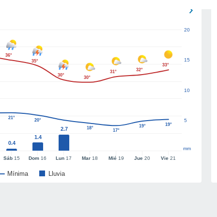
20
36°
15
35°
33°
32°
31°
30°
30°
10
21°
20°
5
19°
19°
18°
2.7
17°
1.4
0.4
mm
Sáb
15
Dom
16
Lun
17
Mar
18
Mié
19
Jue
20
Vie
21
Mínima
Lluvia