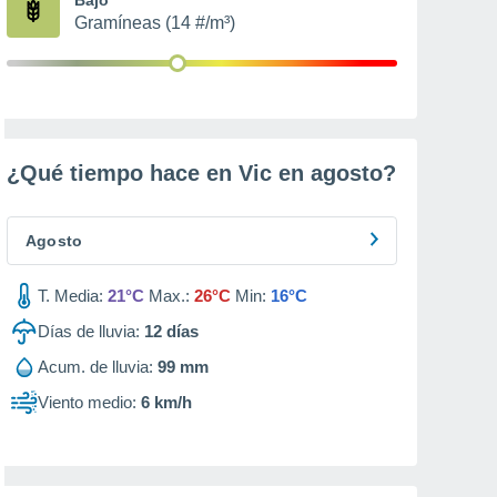
Gramíneas (14 #/m³)
¿Qué tiempo hace en Vic en
agosto
?
Agosto
T. Media:
21°C
Max.:
26°C
Min:
16°C
Días de lluvia:
12
días
Acum. de lluvia:
99 mm
Viento medio:
6 km/h