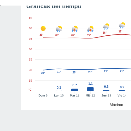
Gráficas del tiempo
45
40
37°
36°
35°
35°
35°
35°
35
30
25
20
21°
21°
21°
20°
20°
20°
15
1.1
0.7
0.3
0.2
0.1
°C
Dom
9
Lun
10
Mar
11
Mié
12
Jue
13
Vie
14
Máxima