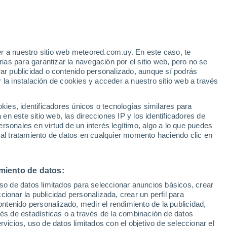
Aviso de nivel amarillo
Alerta moderada por altas
temperaturas en Vic hoy
 Alto!
r a nuestro sitio web meteored.com.uy. En este caso, te
as para garantizar la navegación por el sitio web, pero no se
rar publicidad o contenido personalizado, aunque sí podrás
 la instalación de cookies y acceder a nuestro sitio web a través
e El
es, identificadores únicos o tecnologías similares para
a
n este sitio web, las direcciones IP y los identificadores de
rsonales en virtud de un interés legítimo, algo a lo que puedes
Radar de lluvia
Satélites
Modelos
 al tratamiento de datos en cualquier momento haciendo clic en
miento de datos:
iércoles
Jueves
Viernes
Sábado
uso de datos limitados para seleccionar anuncios básicos, crear
12 Ago
13 Ago
14 Ago
15 Ago
ccionar la publicidad personalizada, crear un perfil para
ontenido personalizado, medir el rendimiento de la publicidad,
vés de estadísticas o a través de la combinación de datos
rvicios, uso de datos limitados con el objetivo de seleccionar el
80%
70%
60%
80%