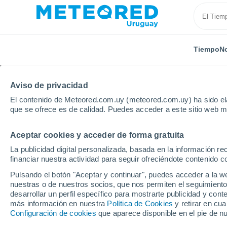
Tiempo
No
Aviso de privacidad
El contenido de Meteored.com.uy (meteored.com.uy) ha sido ela
que se ofrece es de calidad. Puedes acceder a este sitio web m
Aceptar cookies y acceder de forma gratuita
Inicio
España
Cataluña
Provincia de Barcelona
La publicidad digital personalizada, basada en la información r
financiar nuestra actividad para seguir ofreciéndote contenido c
Tiempo en Vic
Pulsando el botón "Aceptar y continuar", puedes acceder a la w
nuestras o de nuestros socios, que nos permiten el seguimiento
14:51
Domingo
desarrollar un perfil específico para mostrarte publicidad y co
más información en nuestra
Política de Cookies
y retirar en cu
Configuración de cookies
que aparece disponible en el pie de n
Soleado