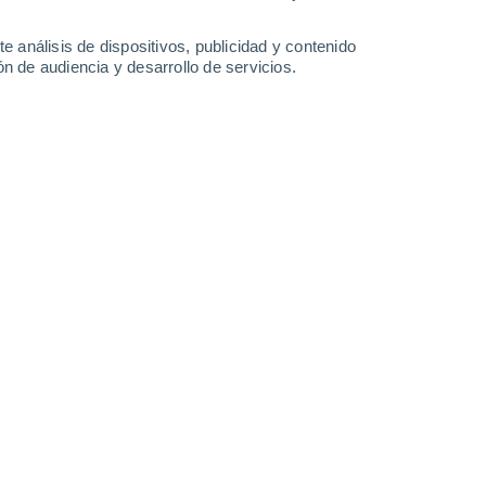
1.1 mm
0.3 mm
0.2 mm
0.4 mm
35°
/
20°
36°
/
21°
37°
/
21°
36°
/
21°
e análisis de dispositivos, publicidad y contenido
n de audiencia y desarrollo de servicios.
-
29
km/h
9
-
31
km/h
10
-
34
km/h
12
-
43
km/h
Suroeste
8 ¡Muy Alto!
14
-
38 km/h
FPS:
25-50
Sur
6 Alto
15
-
39 km/h
FPS:
15-25
Sur
4 Medio
14
-
39 km/h
FPS:
6-10
Sur
2 Bajo
13
-
36 km/h
FPS:
no