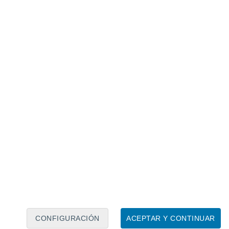
Calendario lunar
Lun
Mar
Mié
Jue
Vie
Sáb
Dom
9
10
11
12
13
14
15
16
17
18
19
20
21
22
CONFIGURACIÓN
ACEPTAR Y CONTINUAR