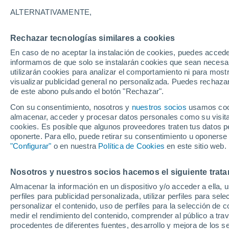
35°
ALTERNATIVAMENTE,
Rechazar tecnologías similares a cookies
UV
8 ¡Muy
En caso de no aceptar la instalación de cookies, puedes accede
Sensación de 34°
FPS
25-50
informamos de que solo se instalarán cookies que sean necesari
utilizarán cookies para analizar el comportamiento ni para most
visualizar publicidad general no personalizada. Puedes rechazar
de este abono pulsando el botón "Rechazar".
Actualidad
Un meteorólogo italiano avisa: el fenómeno d
Con su consentimiento, nosotros y
nuestros socios
usamos cooki
Niño podría traer olas de calor más intensas 
almacenar, acceder y procesar datos personales como su visita e
Europa
cookies. Es posible que algunos proveedores traten tus datos pe
Tiempo 1 - 7 días
Actualidad
Mapa de nubosidad
oponerte. Para ello, puede retirar su consentimiento u oponerse
"Configurar"
o en nuestra
Política de Cookies
en este sitio web.
Nosotros y nuestros socios hacemos el siguiente trata
Mañana
Martes
M
Hoy
Almacenar la información en un dispositivo y/o acceder a ella, 
10 Ago
11 Ago
9 Ago
perfiles para publicidad personalizada, utilizar perfiles para sele
personalizar el contenido, uso de perfiles para la selección de c
medir el rendimiento del contenido, comprender al público a tra
procedentes de diferentes fuentes, desarrollo y mejora de los se
40%
50%