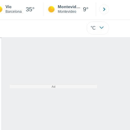
Vic
Montevideo
Maldonad
35°
9°
Barcelona
Montevideo
Maldonado
°C