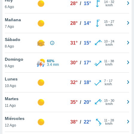
ublicidad y
14
-
32
28°
/
15°
km/h
6 Ago
do en
 mismo.
Mañana
15
-
27
28°
/
14°
sultar más
km/h
7 Ago
 en nuestra
 Cookies
y
Sábado
10
-
24
ualquier
31°
/
15°
km/h
8 Ago
ento
 botón
Domingo
60%
11
-
38
30°
/
17°
ación de
3.4 mm
km/h
9 Ago
kies
 disponible
Lunes
7
-
17
e nuestra
32°
/
18°
km/h
10 Ago
.
Martes
IVAMENTE,
15
-
30
35°
/
20°
km/h
11 Ago
as
Miércoles
11
-
28
38°
/
22°
 a cookies
km/h
12 Ago
 no aceptar