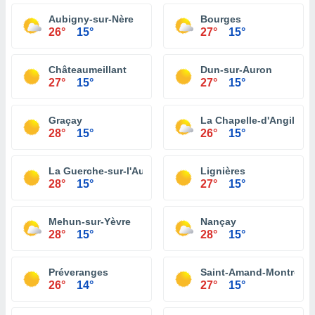
Aubigny-sur-Nère
Bourges
26°
15°
27°
15°
Châteaumeillant
Dun-sur-Auron
27°
15°
27°
15°
Graçay
La Chapelle-d'Angillon
28°
15°
26°
15°
La Guerche-sur-l'Aubois
Lignières
28°
15°
27°
15°
Mehun-sur-Yèvre
Nançay
28°
15°
28°
15°
Préveranges
Saint-Amand-Montrond
26°
14°
27°
15°