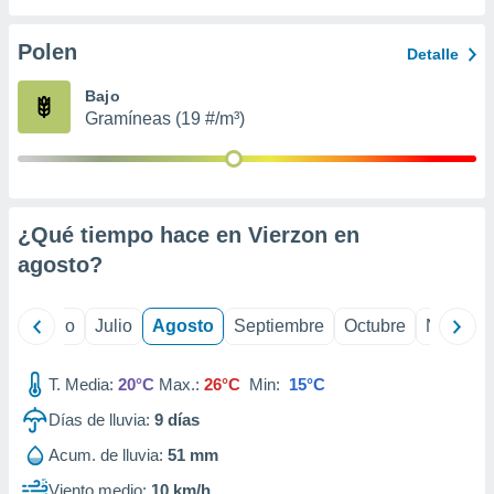
ados con el
 seleccionar
o.
Polen
Detalle
calización
Bajo
precisa e
Gramíneas (19 #/m³)
ión mediante
, publicidad
dos,
 publicidad
¿Qué tiempo hace en Vierzon en
,
agosto
?
ón de
 desarrollo
s.
yo
Junio
Julio
Agosto
Septiembre
Octubre
Noviemb
tros 1199
ios
T. Media:
20°C
Max.:
26°C
Min:
15°C
Días de lluvia:
9
días
Acum. de lluvia:
51 mm
Viento medio:
10 km/h