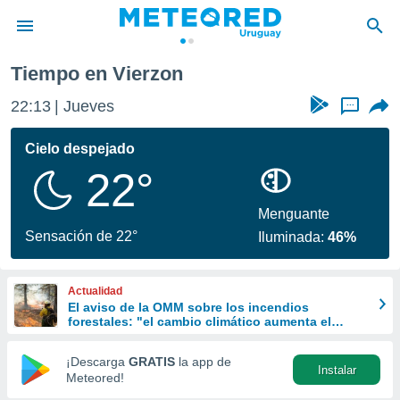
Tiempo en Vierzon
privacidad
22:13
Jueves
...
o de
om.uy
com.uy) ha
Cielo despejado
ado por
22°
es para
ue la
 que se
Menguante
e calidad.
Sensación de 22°
Iluminada:
46%
eder a este
ediante las
opciones:
Actualidad
El aviso de la OMM sobre los incendios
ookies y
forestales: "el cambio climático aumenta el
e forma
riesgo, pero no es el único culpable
¡Descarga
GRATIS
la app de
Instalar
d digital
Meteored!
ada, basada