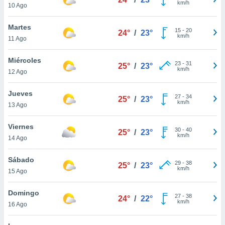
km/h
ublicidad y
10 Ago
do en
Martes
15
-
20
 mismo.
24°
/
23°
km/h
11 Ago
sultar más
 en nuestra
Miércoles
 Cookies
y
23
-
31
25°
/
23°
km/h
ualquier
12 Ago
ento
Jueves
27
-
34
25°
/
23°
 botón
km/h
13 Ago
ación de
kies
Viernes
 disponible
30
-
40
25°
/
23°
km/h
e nuestra
14 Ago
.
Sábado
29
-
38
25°
/
23°
IVAMENTE,
km/h
15 Ago
Domingo
as
27
-
38
24°
/
22°
km/h
16 Ago
 a cookies
 no aceptar