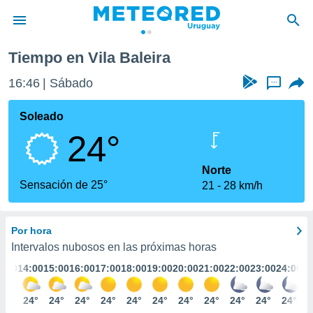
Tiempo en Vila Baleira
privacidad
16:46
Sábado
...
o de
om.uy
com.uy) ha
Soleado
ado por
24°
es para
ue la
 que se
Norte
e calidad.
Sensación de 25°
21
28 km/h
eder a este
ediante las
opciones:
Por hora
ookies y
Intervalos nubosos en las próximas horas
e forma
3:00
14:00
15:00
16:00
17:00
18:00
19:00
20:00
21:00
22:00
23:00
24:00
d digital
24°
24°
24°
24°
24°
24°
24°
24°
24°
24°
24°
24°
ada, basada