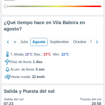
ados con el
 seleccionar
o.
calización
precisa e
¿Qué tiempo hace en Vila Baleira en
ión mediante
agosto
?
, publicidad
yo
Junio
Julio
Agosto
Septiembre
Octubre
Noviemb
dos,
 publicidad
,
T. Media:
22°C
Max.:
23°C
Min:
22°C
ón de
 desarrollo
Días de lluvia:
1
días
s.
Acum. de lluvia:
5 mm
tros 1199
Viento medio:
22 km/h
ios
Salida y Puesta del sol
Salida del sol
Puesta del sol
07:23
20:58