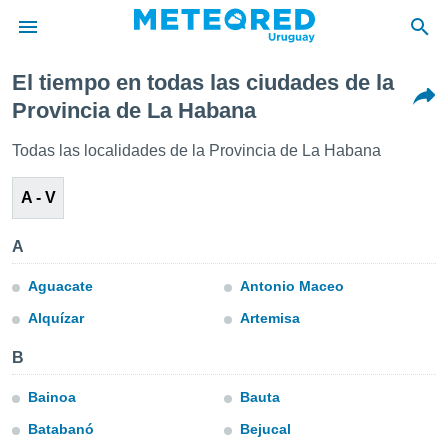
El tiempo en todas las ciudades de la
privacidad
Provincia de La Habana
o de
om.uy
Todas las localidades de la Provincia de La Habana
com.uy) ha
ado por
A - V
es para
ue la
 que se
A
e calidad.
eder a este
Aguacate
Antonio Maceo
ediante las
opciones:
Alquízar
Artemisa
ookies y
B
e forma
Bainoa
Bauta
d digital
Batabanó
Bejucal
ada, basada