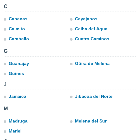
mación
C
ediante
ecnologías
Cabanas
Cayajabos
nos permite
estra
Caimito
Ceiba del Agua
ara seguir
e contenido
Caraballo
Cuatro Caminos
ACEPTAR
stándares
Y
sin coste.
G
CONTINUAR
 botón
Guanajay
Güira de Melena
continuar",
CONFIGURACIÓN
der a la
Güines
ndo la
 de todas
J
, ya sean
de nuestros
Jamaica
Jibacoa del Norte
 nos
M
 y análisis
tamiento en
Madruga
Melena del Sur
b, así como
un perfil
Mariel
para