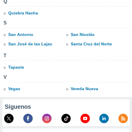
Q
ublicidad y
Quiebra Hacha
do en
 mismo.
S
sultar más
 en nuestra
San Antonio
San Nicolás
 Cookies
y
ualquier
San José de las Lajas
Santa Cruz del Norte
ento
T
 botón
ación de
Tapaste
kies
 disponible
V
e nuestra
.
Vegas
Vereda Nueva
IVAMENTE,
Síguenos
as
 a cookies
 no aceptar