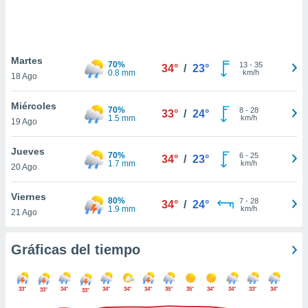
ste abono
 botón
.
Martes
70%
13
-
35
34°
/
23°
nto,
0.8 mm
km/h
18 Ago
cios
Miércoles
kies,
70%
8
-
28
33°
/
24°
1.5 mm
km/h
19 Ago
ores únicos
as similares
nar,
Jueves
70%
6
-
25
34°
/
23°
rocesar
1.7 mm
km/h
20 Ago
onales como
 este sitio
Viernes
recciones IP
80%
7
-
28
34°
/
24°
1.9 mm
km/h
21 Ago
ficadores de
 posible
s
Gráficas del tiempo
 traten tus
nales en
 interés
33°
34°
34°
34°
34°
35°
35°
34°
34°
33°
34°
33°
go a lo que
33°
nerte. Para