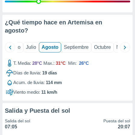
ados con el
 seleccionar
o.
calización
¿Qué tiempo hace en Artemisa en
precisa e
agosto
?
ión mediante
, publicidad
yo
Junio
Julio
Agosto
Septiembre
Octubre
Noviemb
dos,
 publicidad
T. Media:
28°C
Max.:
31°C
Min:
26°C
,
Días de lluvia:
19
días
ón de
 desarrollo
Acum. de lluvia:
114 mm
s.
Viento medio:
11 km/h
tros 1199
ios
Salida y Puesta del sol
Salida del sol
Puesta del sol
07:05
20:07