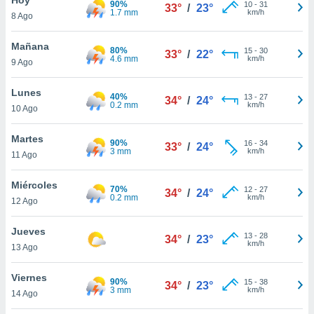
90%
ublicidad y
10
-
31
33°
/
23°
1.7 mm
km/h
8 Ago
do en
 mismo.
Mañana
80%
15
-
30
33°
/
22°
sultar más
4.6 mm
km/h
9 Ago
 en nuestra
 Cookies
y
Lunes
40%
13
-
27
ualquier
34°
/
24°
0.2 mm
km/h
10 Ago
ento
 botón
Martes
90%
16
-
34
33°
/
24°
ación de
3 mm
km/h
11 Ago
kies
 disponible
Miércoles
70%
12
-
27
e nuestra
34°
/
24°
0.2 mm
km/h
12 Ago
.
Jueves
IVAMENTE,
13
-
28
34°
/
23°
km/h
13 Ago
as
Viernes
90%
15
-
38
34°
/
23°
 a cookies
3 mm
km/h
14 Ago
 no aceptar