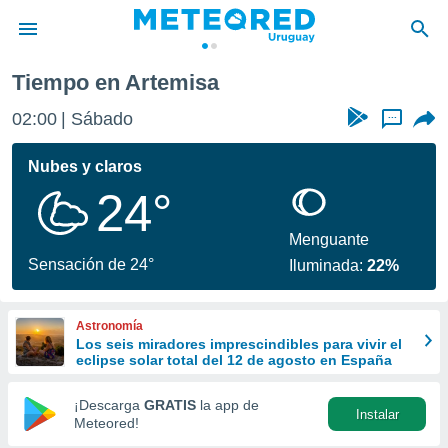
Tiempo en Artemisa
privacidad
02:00
Sábado
...
o de
om.uy
com.uy) ha
Nubes y claros
ado por
24°
es para
ue la
 que se
Menguante
e calidad.
Sensación de 24°
Iluminada:
22%
eder a este
ediante las
opciones:
Astronomía
Los seis miradores imprescindibles para vivir el
ookies y
eclipse solar total del 12 de agosto en España
e forma
¡Descarga
GRATIS
la app de
Instalar
d digital
Meteored!
ada, basada