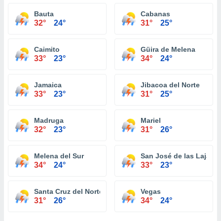
Bauta
Cabanas
32°
24°
31°
25°
Caimito
Güira de Melena
33°
23°
34°
24°
Jamaica
Jibacoa del Norte
33°
23°
31°
25°
Madruga
Mariel
32°
23°
31°
26°
Melena del Sur
San José de las Lajas
34°
24°
33°
23°
Santa Cruz del Norte
Vegas
31°
26°
34°
24°