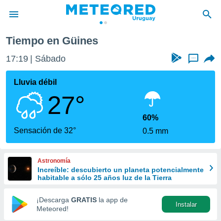
Tiempo en Güines
privacidad
17:19
Sábado
...
o de
om.uy
com.uy) ha
Lluvia débil
ado por
27°
es para
ue la
 que se
60%
e calidad.
Sensación de 32°
0.5 mm
eder a este
ediante las
opciones:
Astronomía
Increíble: descubierto un planeta potencialmente
ookies y
habitable a sólo 25 años luz de la Tierra
e forma
¡Descarga
GRATIS
la app de
Instalar
d digital
Meteored!
ada, basada