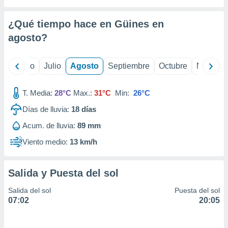
ados con el
 seleccionar
o.
¿Qué tiempo hace en Güines en
calización
agosto
?
precisa e
ión mediante
yo
Junio
Julio
Agosto
Septiembre
Octubre
Noviemb
, publicidad
T. Media:
28°C
Max.:
31°C
Min:
26°C
dos,
 publicidad
Días de lluvia:
18
días
,
ón de
Acum. de lluvia:
89 mm
 desarrollo
Viento medio:
13 km/h
s.
tros 1199
ios
Salida y Puesta del sol
Salida del sol
Puesta del sol
07:02
20:05