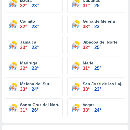
Bauta
Cabanas
32°
23°
31°
25°
Caimito
Güira de Melena
32°
23°
33°
23°
Jamaica
Jibacoa del Norte
33°
23°
32°
25°
Madruga
Mariel
32°
23°
31°
25°
Melena del Sur
San José de las Lajas
33°
24°
33°
23°
Santa Cruz del Norte
Vegas
31°
26°
33°
24°