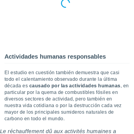
retirar su
ento u
 de datos
er momento
ic en
o en
 Cookies
en
eb.
Actividades humanas responsables
y
El estudio en cuestión también demuestra que casi
socios
el
todo el calentamiento observado durante la última
década es
causado por las actividades humanas
, en
to de
particular por la quema de combustibles fósiles en
diversos sectores de actividad, pero también en
la
nuestra vida cotidiana o por la destrucción cada vez
 en un
mayor de los principales sumideros naturales de
 y/o acceder
carbono en todo el mundo.
 de datos
ara
Le réchauffement dû aux activités humaines a
 anuncios