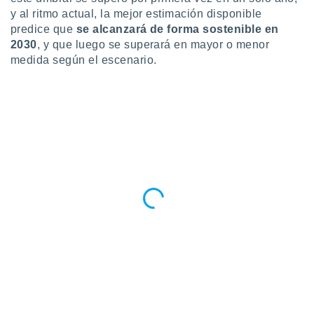
ados con el
y al ritmo actual, la mejor estimación disponible
 seleccionar
o.
predice que
se alcanzará de forma sostenible en
2030
, y que luego se superará en mayor o menor
calización
medida según el escenario.
precisa e
ión mediante
, publicidad
dos,
 publicidad
,
ón de
 desarrollo
s.
tros 1199
ios