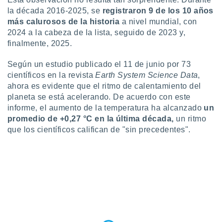
ste abono
la década 2016-2025, se
registraron 9 de los 10 años
 botón
más calurosos de la historia
a nivel mundial, con
.
2024 a la cabeza de la lista, seguido de 2023 y,
finalmente, 2025.
nto,
Según un estudio publicado el 11 de junio por 73
cios
científicos en la revista
Earth System Science Data
,
kies,
ahora es evidente que el ritmo de calentamiento del
ores únicos
planeta se está acelerando. De acuerdo con este
as similares
nar,
informe, el aumento de la temperatura ha alcanzado
un
rocesar
promedio de +0,27 °C en la última década,
un ritmo
onales como
que los científicos califican de "sin precedentes".
 este sitio
recciones IP
ficadores de
 posible
s
 traten tus
nales en
 interés
go a lo que
nerte. Para