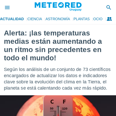
ACTUALIDAD
CIENCIA
ASTRONOMÍA
PLANTAS
OCIO
privacidad
Alerta: ¡las temperaturas
o de
om.uy
medias están aumentando a
com.uy) ha
ado por
un ritmo sin precedentes en
es para
todo el mundo!
ue la
 que se
e calidad.
Según los análisis de un conjunto de 73 científicos
eder a este
encargados de actualizar los datos e indicadores
ediante las
opciones:
clave sobre la evolución del clima en la Tierra, el
planeta se está calentando cada vez más rápido.
ookies y
e forma
d digital
ada, basada