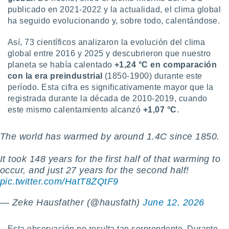
ón de
publicado en 2021-2022 y la actualidad, el clima global
uedes
ha seguido evolucionando y, sobre todo, calentándose.
uestro sitio
ed.com.uy.
o, te
Así, 73 científicos analizaron la evolución del clima
 de que
global entre 2016 y 2025 y descubrieron que nuestro
talarán
planeta se había calentado
+1,24 °C en comparación
e sean
con la era preindustrial
(1850-1900) durante este
para
período. Esta cifra es significativamente mayor que la
a
registrada durante la década de 2010-2019, cuando
por el sitio
este mismo calentamiento alcanzó
+1,07 °C
.
o se
cookies para
The world has warmed by around 1.4C since 1850.
nto ni para
licidad o
It took 148 years for the first half of that warming to
ado, aunque
occur, and just 27 years for the second half!
sualizar
pic.twitter.com/HatT8ZQtF9
general no
ada. Puedes
— Zeke Hausfather (@hausfath)
June 12, 2026
 instalación
y acceder a
io web a
Esta observación no resulta tan sorprendente. Durante