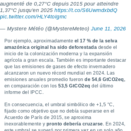
augmenté de 0,27°C depuis 2015 pour atteindre
ar perfiles
idad
1,37°C jusqu'en 2025
https://t.co/S6UwmdxbdQ
a, utilizar
pic.twitter.com/HLY4toIgmc
a
 la
— Mystere Météo (@MystereMeteo)
June 11, 2026
da, crear un
Por ejemplo, aproximadamente
el 17 % de la selva
personalizar
amazónica original ha sido deforestada
desde el
o, uso de
inicio de la colonización moderna y la expansión
a la
e contenido
agrícola a gran escala. También es importante destacar
do, medir el
que las emisiones de gases de efecto invernadero
 de la
alcanzaron un nuevo récord mundial en 2024. Las
medir el
emisiones anuales promedio fueron
de 54,6 GtCO2eq,
 del
en comparación con los
53,5 GtCO2eq
del último
 comprender
informe del IPCC.
 través de
s o a través
nación de
En consecuencia, el umbral simbólico de +1,5 °C,
edentes de
fijado como objetivo que no debía superarse en el
fuentes,
Acuerdo de París de 2015, se aproxima
y mejora de
inexorablemente y
pronto debería cruzarse
. En 2024,
os, uso de
este umbral se superó por primera vez en un solo año,