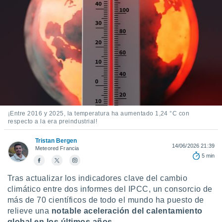
mación
ediante
ecnologías
nos permite
estra
ara seguir
e contenido
ACEPTAR
stándares
Y
sin coste.
CONTINUAR
 botón
continuar",
CONFIGURACIÓN
der a la
¡Entre 2016 y 2025, la temperatura ha aumentado 1,24 °C con
ndo la
respecto a la era preindustrial!
 de todas
, ya sean
Tristan Bergen
14/06/2026 21:39
Meteored Francia
de nuestros
5 min
 nos
Tras actualizar los indicadores clave del cambio
 y análisis
tamiento en
climático entre dos informes del IPCC, un consorcio de
b, así como
más de 70 científicos de todo el mundo ha puesto de
un perfil
relieve una
notable aceleración del calentamiento
para
global en los últimos años
.