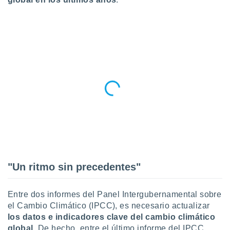
ublicidad y
do en
 mismo.
sultar más
 en nuestra
 Cookies
y
ualquier
ento
 botón
ación de
kies
 disponible
e nuestra
.
"Un ritmo sin precedentes"
IVAMENTE,
Entre dos informes del Panel Intergubernamental sobre
as
el Cambio Climático (IPCC), es necesario actualizar
 a cookies
los datos e indicadores clave del cambio climático
 no aceptar
global
. De hecho, entre el último informe del IPCC