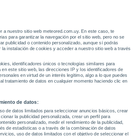
ht, la capital neerlandesa acaba de
combustión, vuelos, cruceros y carne en
r a nuestro sitio web meteored.com.uy. En este caso, te
as para garantizar la navegación por el sitio web, pero no se
tir la normalización de la generación de
rar publicidad o contenido personalizado, aunque sí podrás
 la instalación de cookies y acceder a nuestro sitio web a través
es, identificadores únicos o tecnologías similares para
n este sitio web, las direcciones IP y los identificadores de
rsonales en virtud de un interés legítimo, algo a lo que puedes
 al tratamiento de datos en cualquier momento haciendo clic en
miento de datos:
uso de datos limitados para seleccionar anuncios básicos, crear
ccionar la publicidad personalizada, crear un perfil para
ontenido personalizado, medir el rendimiento de la publicidad,
vés de estadísticas o a través de la combinación de datos
rvicios, uso de datos limitados con el objetivo de seleccionar el