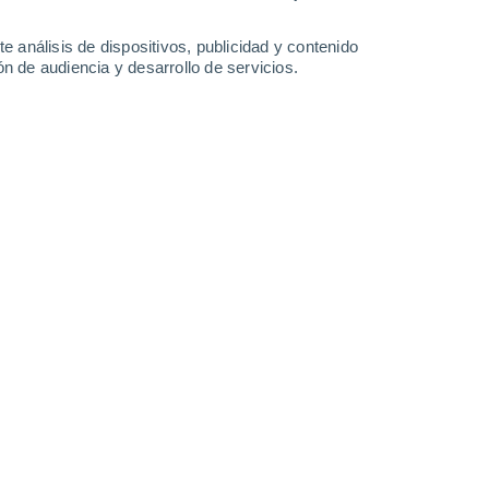
e análisis de dispositivos, publicidad y contenido
n de audiencia y desarrollo de servicios.
a primera capital europea en prohibir la publicidad ligada a los
05/2026 13:03
8 min
que la lucha contra el cambio climático
ates, las marquesinas o las estaciones
ital de los
Países Bajos
ha puesto en
osas en materia de publicidad sostenible: