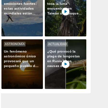
emociones fuertes:
toca la luna":
estas actividades
encuentran en
mundiales están
Taiwán un bosque
hechas para ustedes
perdido con el
ejemplar más alto de
Asia
ASTRONOMÍA
ACTUALIDAD
Un fenómeno
¿Qué provocó la
astronómico único
plaga de langostas
provocará que un
en Rusia? Las
pequeño pueblo de
causas del
España tenga dos
gigantesco enjambre
atardeceres el mismo
que invadió
día
Daguestán