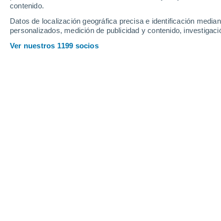
contenido.
Datos de localización geográfica precisa e identificación mediant
personalizados, medición de publicidad y contenido, investigació
Ver nuestros 1199 socios
Conocida como la ciudad de las bicicletas, Ámsterdam es l
combustibles fósiles.
Gloria Martín
14/
Meteored España
La ciudad de
Ámsterdam
ha decidido 
también puede librarse en los
escapar
de metro
. Desde mayo de 2026, la cap
marcha una de las medidas más ambici