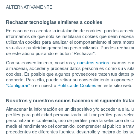
carne en sus calles
ALTERNATIVAMENTE,
Siguiendo la estela de La Haya y Utrec
Rechazar tecnologías similares a cookies
restringir la publicidad de coches de 
En caso de no aceptar la instalación de cookies, puedes accede
informamos de que solo se instalarán cookies que sean necesari
espacios públicos. ¿El objetivo? Comba
utilizarán cookies para analizar el comportamiento ni para most
emisiones contaminantes.
visualizar publicidad general no personalizada. Puedes rechazar
de este abono pulsando el botón "Rechazar".
Con su consentimiento, nosotros y
nuestros socios
usamos cooki
almacenar, acceder y procesar datos personales como su visita e
cookies. Es posible que algunos proveedores traten tus datos pe
oponerte. Para ello, puede retirar su consentimiento u oponerse
"Configurar"
o en nuestra
Política de Cookies
en este sitio web.
Nosotros y nuestros socios hacemos el siguiente trata
Almacenar la información en un dispositivo y/o acceder a ella, 
perfiles para publicidad personalizada, utilizar perfiles para sele
personalizar el contenido, uso de perfiles para la selección de c
medir el rendimiento del contenido, comprender al público a tra
procedentes de diferentes fuentes, desarrollo y mejora de los se