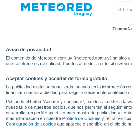
Tiempo
No
TODAS
ACTUALIDAD
CIENCIA
ASTRONOMÍA
PLA
Aviso de privacidad
El contenido de Meteored.com.uy (meteored.com.uy) ha sido ela
que se ofrece es de calidad. Puedes acceder a este sitio web m
Aceptar cookies y acceder de forma gratuita
La publicidad digital personalizada, basada en la información r
financiar nuestra actividad para seguir ofreciéndote contenido c
Inicio
Noticias
Actualidad
Ámsterdam veta el "est
Pulsando el botón "Aceptar y continuar", puedes acceder a la w
nuestras o de nuestros socios, que nos permiten el seguimiento
desarrollar un perfil específico para mostrarte publicidad y co
Ámsterdam veta el "esti
más información en nuestra
Política de Cookies
y retirar en cu
Configuración de cookies
que aparece disponible en el pie de n
prohibidos los anunci