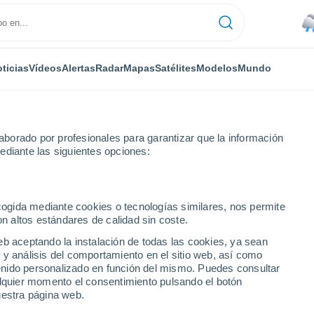
ticias
Vídeos
Alertas
Radar
Mapas
Satélites
Modelos
Mundo
NTAS
OCIO
borado por profesionales para garantizar que la información
ediante las siguientes opciones:
ecogida mediante cookies o tecnologías similares, nos permite
on altos estándares de calidad sin coste.
ilo de vida fósil": prohibidos los anuncios de coches, vuelos y carne e
eb aceptando la instalación de todas las cookies, ya sean
 y análisis del comportamiento en el sitio web, así como
ntenido personalizado en función del mismo. Puedes consultar
lo de vida fósil":
alquier momento el consentimiento pulsando el botón
uestra página web.
os de coches, vuelos y