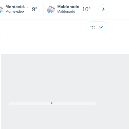
Montevideo
Maldonado
Paysandú
9°
10°
Montevideo
Maldonado
Paysandú
°C
n sus calles