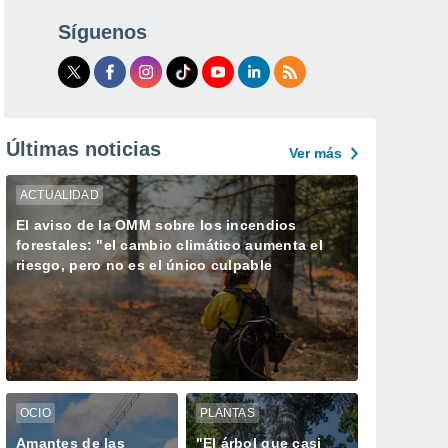
Síguenos
Últimas noticias
Ver más
ACTUALIDAD
El aviso de la OMM sobre los incendios
forestales: "el cambio climático aumenta el
riesgo, pero no es el único culpable
OCIO
PLANTAS
Amantes de las
"El árbol que casi