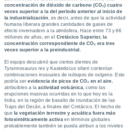
ar perfiles
concentración de dióxido de carbono (CO₂) cuatro
idad
veces superior a la del período anterior al inicio de
a, utilizar
la industrialización
, es decir, antes de que la actividad
a
humana liberara grandes cantidades de gases de
 la
efecto invernadero a la atmósfera. Hace entre 73 y 66
da, crear un
millones de años, en el
Cretácico Superior, la
personalizar
concentración correspondiente de CO₂ era tres
o, uso de
veces superior a la preindustrial.
a la
e contenido
El equipo descubrió que ciertos dientes de
do, medir el
Tyrannosaurus rex y Kaatedocus siberi contenían
 de la
combinaciones inusuales de isótopos de oxígeno. Esto
medir el
 del
podría ser
evidencia de picos de CO₂ en el aire
,
 comprender
atribuibles a la
actividad volcánica
, como las
 través de
erupciones masivas ocurridas en lo que hoy es la
s o a través
India, en la región de basalto de inundación de las
nación de
Traps del Decán, a finales del Cretácico. El hecho de
edentes de
que
la vegetación terrestre y acuática fuera más
fuentes,
fotosintéticamente activa
en términos globales
y mejora de
os, uso de
probablemente también se pueda atribuir a los niveles