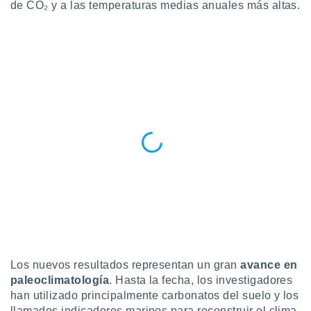
ados con el
de CO₂ y a las temperaturas medias anuales más altas.
 seleccionar
o.
calización
precisa e
ión mediante
, publicidad
dos,
 publicidad
,
ón de
 desarrollo
s.
tros 1199
ios
Los nuevos resultados representan un gran
avance en
paleoclimatología
. Hasta la fecha, los investigadores
han utilizado principalmente carbonatos del suelo y los
llamados indicadores marinos para reconstruir el clima