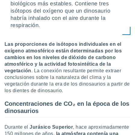
biológicos más estables. Contiene tres
retirar su
ento u
isótopos del oxígeno que un dinosaurio
habría inhalado con el aire durante la
 de datos
respiración.
er momento
ic en
o en
Las proporciones de isótopos individuales en el
 Cookies
en
oxígeno atmosférico están determinadas por los
eb.
cambios en los niveles de dióxido de carbono
atmosférico y la actividad fotosintética de la
y
vegetación
. La conexión resultante permite extraer
socios
conclusiones sobre la naturaleza del clima y la
el
vegetación durante la era de los dinosaurios a partir de
los dientes de dinosaurio.
to de
Concentraciones de CO₂ en la época de los
la
dinosaurios
 en un
 y/o acceder
 de datos
Durante el
Jurásico Superior
, hace aproximadamente
ara
 anuncios
150 millones de años,
la atmósfera contenía una