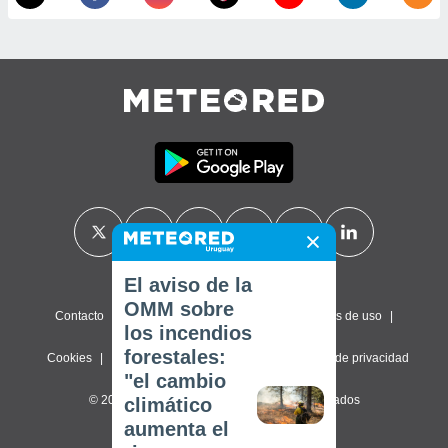
El aviso de la
OMM sobre
Contacto
Sobre nosotros
FAQ
Términos de uso
los incendios
forestales:
Cookies
Política de privacidad
Configuración de privacidad
"el cambio
© 2026 Meteored. Todos los derechos reservados
climático
aumenta el