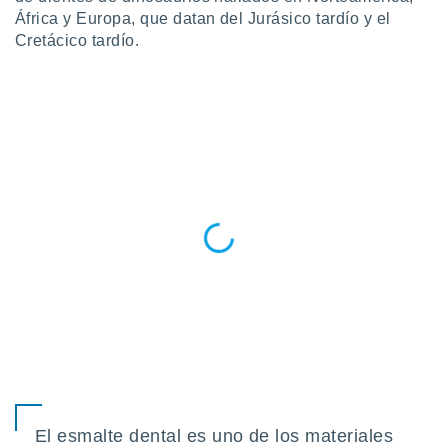
ste abono
África y Europa, que datan del Jurásico tardío y el
 botón
Cretácico tardío.
.
nto,
cios
kies,
ores únicos
as similares
nar,
rocesar
onales como
 este sitio
recciones IP
ficadores de
 posible
s
 traten tus
nales en
 interés
go a lo que
El esmalte dental es uno de los materiales
nerte. Para