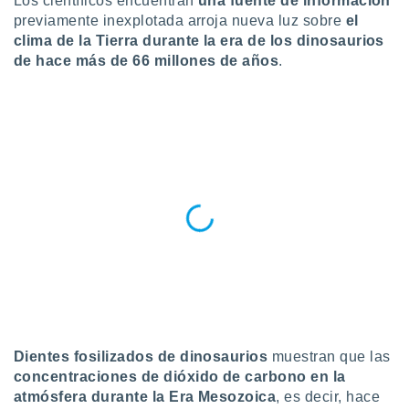
Los científicos encuentran
una fuente de información
ublicidad y
previamente inexplotada arroja nueva luz sobre
el
clima de la Tierra durante la era de los dinosaurios
do en
 mismo.
de hace más de 66 millones de años
.
sultar más
 en nuestra
 Cookies
y
ualquier
ento
 botón
ación de
kies
 disponible
e nuestra
.
IVAMENTE,
as
Dientes fosilizados de dinosaurios
muestran que las
 a cookies
concentraciones de dióxido de carbono en la
atmósfera durante la Era Mesozoica
, es decir, hace
 no aceptar