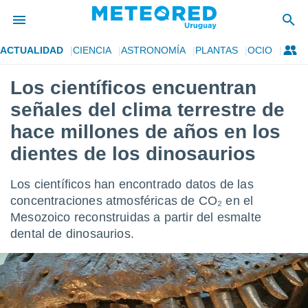
ACTUALIDAD
CIENCIA
ASTRONOMÍA
PLANTAS
OCIO
privacidad
Los científicos encuentran
o de
om.uy
señales del clima terrestre de
com.uy) ha
ado por
hace millones de años en los
es para
dientes de los dinosaurios
ue la
 que se
e calidad.
Los científicos han encontrado datos de las
eder a este
concentraciones atmosféricas de CO₂ en el
ediante las
opciones:
Mesozoico reconstruidas a partir del esmalte
dental de dinosaurios.
ookies y
e forma
d digital
ada, basada