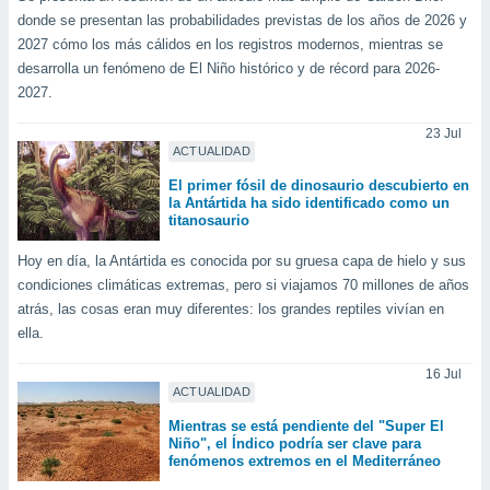
ón de
donde se presentan las probabilidades previstas de los años de 2026 y
uedes
2027 cómo los más cálidos en los registros modernos, mientras se
uestro sitio
ed.com.uy.
desarrolla un fenómeno de El Niño histórico y de récord para 2026-
o, te
2027.
 de que
talarán
23 Jul
e sean
ACTUALIDAD
para
El primer fósil de dinosaurio descubierto en
a
la Antártida ha sido identificado como un
por el sitio
titanosaurio
o se
cookies para
Hoy en día, la Antártida es conocida por su gruesa capa de hielo y sus
condiciones climáticas extremas, pero si viajamos 70 millones de años
nto ni para
atrás, las cosas eran muy diferentes: los grandes reptiles vivían en
licidad o
ella.
ado, aunque
16 Jul
sualizar
ACTUALIDAD
general no
ada. Puedes
Mientras se está pendiente del "Super El
 instalación
Niño", el Índico podría ser clave para
fenómenos extremos en el Mediterráneo
y acceder a
io web a