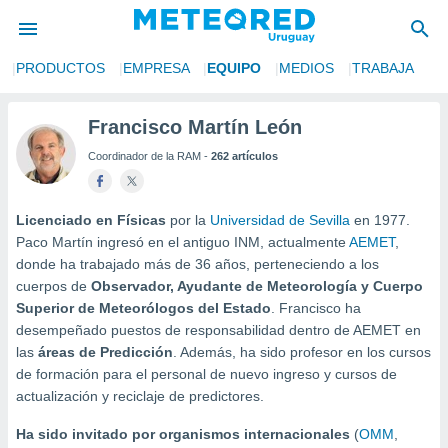
S
PRODUCTOS
EMPRESA
EQUIPO
MEDIOS
TRABAJA
privacidad
o de
Francisco Martín León
om.uy
Coordinador de la RAM -
262 artículos
com.uy) ha
ado por
es para
ue la
Licenciado en Físicas
por la
Universidad de Sevilla
en 1977.
 que se
Paco Martín ingresó en el antiguo INM, actualmente
AEMET
,
e calidad.
donde ha trabajado más de 36 años, perteneciendo a los
eder a este
cuerpos de
Observador, Ayudante de Meteorología y Cuerpo
ediante las
Superior de Meteorólogos del Estado
. Francisco ha
opciones:
desempeñado puestos de responsabilidad dentro de AEMET en
ookies y
las
áreas de Predicción
. Además, ha sido profesor en los cursos
e forma
de formación para el personal de nuevo ingreso y cursos de
actualización y reciclaje de predictores.
d digital
Ha sido invitado por organismos internacionales
(
OMM
,
ada, basada