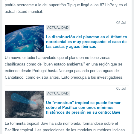
ar perfiles
podría acercarse a la del supertifón Tip que llegó a los 871 hPa y es el
idad
actual récord mundial.
a, utilizar
a
05 Jul
 la
ACTUALIDAD
La disminución del plancton en el Atlántico
da, crear un
nororiental es muy preocupante: el caso de
personalizar
las costas y aguas ibéricas
o, uso de
a la
Un nuevo estudio ha revelado que el plancton no tiene zonas
e contenido
clasificadas como de "buen estado ambiental" en una región que se
do, medir el
extiende desde Portugal hasta Noruega pasando por las aguas del
 de la
Cantábrico, como existía antes. Esto preocupa a los investigadores.
medir el
 del
05 Jul
 comprender
ACTUALIDAD
 través de
s o a través
Un "monstruo" tropical se puede formar
nación de
sobre el Pacífico con unos mínimos
edentes de
históricos de presión en su centro: Bavi
fuentes,
y mejora de
La tormenta tropical Bavi ha sido nombrada, formándose sobre el
os, uso de
Pacífico tropical. Las predicciones de los modelos numéricos indican