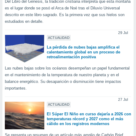
Del Libro del Génesis, la tradición cristiana interpreta que esta montaña
ublicidad y
es el lugar donde se posó el Arca de Noé tras el Diluvio Universal
do en
descrito en este libro sagrado. Es la primera vez que sus hielos son
 mismo.
estudiados en detalle.
sultar más
 en nuestra
29 Jul
 Cookies
y
ACTUALIDAD
ualquier
La pérdida de nubes bajas amplifica el
calentamiento global en un proceso de
ento
retroalimentación positiva
 botón
ación de
Las nubes bajas sobre los océanos desempeñan un papel fundamental
kies
en el mantenimiento de la temperatura de nuestro planeta y en el
 disponible
balance energético. Su desaparición o disminución tiene impactos
e nuestra
importantes.
.
27 Jul
IVAMENTE,
ACTUALIDAD
El Súper El Niño en curso dejaría a 2026 con
as
temperaturas récord y 2027 como el más
 a cookies
cálido en los registros modernos
 no aceptar
Se presenta un resumen de un artículo más amplio de Carbón Brief