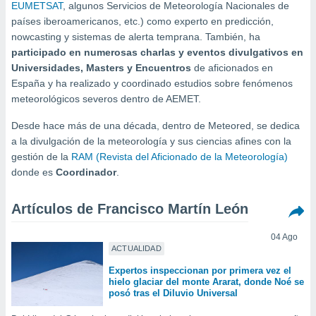
mación
EUMETSAT
, algunos Servicios de Meteorología Nacionales de
ediante
países iberoamericanos, etc.) como experto en predicción,
ecnologías
nowcasting y sistemas de alerta temprana. También, ha
nos permite
participado en numerosas charlas y eventos divulgativos en
estra
Universidades, Masters y Encuentros
de aficionados en
ara seguir
España y ha realizado y coordinado estudios sobre fenómenos
e contenido
ACEPTAR
stándares
meteorológicos severos dentro de AEMET.
Y
sin coste.
CONTINUAR
Desde hace más de una década, dentro de Meteored, se dedica
 botón
a la divulgación de la meteorología y sus ciencias afines con la
continuar",
CONFIGURACIÓN
gestión de la
RAM (Revista del Aficionado de la Meteorología)
der a la
donde es
Coordinador
.
ndo la
 de todas
, ya sean
Artículos de Francisco Martín León
de nuestros
 nos
04 Ago
ACTUALIDAD
 y análisis
tamiento en
Expertos inspeccionan por primera vez el
b, así como
hielo glaciar del monte Ararat, donde Noé se
posó tras el Diluvio Universal
un perfil
para