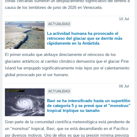
zonas cercanas sufrieron un desplazamiento significativo del terreno a
retirar su
causa de los temblores de junio de 2026 en Venezuela.
ento u
10 Jul
 de datos
ACTUALIDAD
er momento
ic en
La actividad humana ha provocado el
retroceso del glaciar que se derrite más
o en
rápidamente en la Antártida
 Cookies
en
El primer estudio que atribuye directamente el retroceso de los
eb.
glaciares antárticos al cambio climático demuestra que el glaciar Pine
Island fue empujado significativamente más lejos por el calentamiento
y
socios
global provocado por el ser humano.
el
06 Jul
ACTUALIDAD
to de
Bavi se ha intensificado hasta un supertifón
de categoría 5 y se prevé que el "monstruo"
la
tropical triplique su tamaño
 en un
 y/o acceder
Gran parte de la comunidad científica meteorológica está pendiente de
 de datos
un "monstruo" tropical, Bavi, que se está desarrollando en el Pacífico
ara
 anuncios
por diversos motivos. Uno de ellos es que su presión mínima prevista