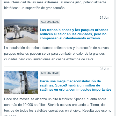
ados con el
una intensidad de las más extremas, al menos julio, potencialmente
 seleccionar
históricas: un supertifón de gran tamaño.
o.
24 Jun
calización
ACTUALIDAD
precisa e
ión mediante
Los techos blancos y los parques urbanos
reducen el calor en las ciudades, pero no
, publicidad
compensan el calentamiento extremo
dos,
La instalación de techos blancos reflectantes y la creación de nuevos
 publicidad
parques urbanos pueden servir para combatir el calor de la grandes
,
ciudades pero con limitaciones en casos extremos de calor.
ón de
 desarrollo
08 Jun
s.
ACTUALIDAD
tros 1199
Hacia una mega megaconstelación de
satélites: SpaceX tendrá un millón de
ios
satélites en órbita con impactos importantes
Hace dos meses se alcanzó un hito histórico: SpaceX cuenta ahora
con más de 10.000 satélites Starlink activos orbitando la Tierra, dos
tercios de todos los satélites operativos en el cielo. Resulta que eso no