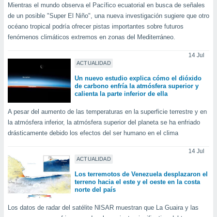
Mientras el mundo observa el Pacífico ecuatorial en busca de señales
ste abono
 botón
de un posible "Super El Niño", una nueva investigación sugiere que otro
.
océano tropical podría ofrecer pistas importantes sobre futuros
fenómenos climáticos extremos en zonas del Mediterráneo.
nto,
14 Jul
ACTUALIDAD
cios
kies,
Un nuevo estudio explica cómo el dióxido
ores únicos
de carbono enfría la atmósfera superior y
calienta la parte inferior de ella
as similares
nar,
A pesar del aumento de las temperaturas en la superficie terrestre y en
rocesar
la atmósfera inferior, la atmósfera superior del planeta se ha enfriado
onales como
 este sitio
drásticamente debido los efectos del ser humano en el clima
recciones IP
ficadores de
14 Jul
 posible
ACTUALIDAD
s
Los terremotos de Venezuela desplazaron el
 traten tus
terreno hacia el este y el oeste en la costa
nales en
norte del país
 interés
go a lo que
Los datos de radar del satélite NISAR muestran que La Guaira y las
nerte. Para