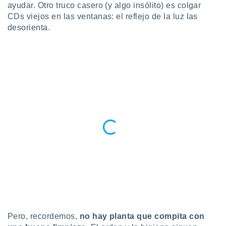
ados con el
ayudar. Otro truco casero (y algo insólito) es colgar
 seleccionar
CDs viejos en las ventanas: el reflejo de la luz las
o.
desorienta.
calización
precisa e
ión mediante
, publicidad
dos,
 publicidad
,
ón de
 desarrollo
s.
tros 1199
ios
Pero, recordemos,
no hay planta que compita con