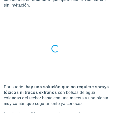
ublicidad y
sin invitación.
do en
 mismo.
sultar más
 en nuestra
 Cookies
y
ualquier
ento
 botón
ación de
kies
 disponible
e nuestra
.
IVAMENTE,
Por suerte,
hay
una solución que no requiere sprays
tóxicos ni trucos extraños
con bolsas de agua
colgadas del techo: basta con una maceta y una planta
as
 a cookies
muy común que seguramente ya conocés.
 no aceptar