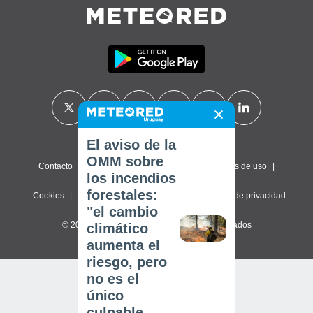
El aviso de la
OMM sobre
Contacto
Sobre nosotros
FAQ
Términos de uso
los incendios
forestales:
Cookies
Política de privacidad
Configuración de privacidad
"el cambio
© 2026 Meteored. Todos los derechos reservados
climático
aumenta el
riesgo, pero
no es el
único
culpable