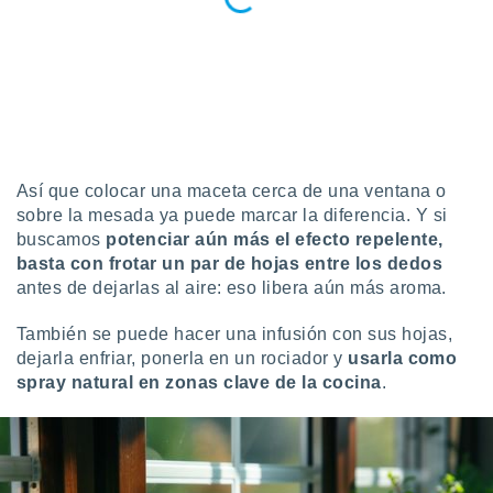
retirar su
ento u
 de datos
er momento
ic en
o en
 Cookies
en
Así que colocar una maceta cerca de una ventana o
eb.
sobre la mesada ya puede marcar la diferencia. Y si
buscamos
potenciar aún más el efecto repelente,
y
basta con frotar un par de hojas entre los dedos
socios
antes de dejarlas al aire: eso libera aún más aroma.
el
to de
También se puede hacer una infusión con sus hojas,
dejarla enfriar, ponerla en un rociador y
usarla como
la
spray natural en zonas clave de la cocina
.
 en un
 y/o acceder
 de datos
ara
 anuncios