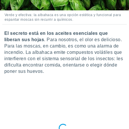
ste abono
 botón
.
Verde y efectiva: la albahaca es una opción estética y funcional para
espantar moscas sin recurrir a químicos.
nto,
El secreto está en los aceites esenciales que
liberan sus hojas
. Para nosotros, el olor es delicioso.
cios
kies,
Para las moscas, en cambio, es como una alarma de
ores únicos
incendio. La albahaca emite compuestos volátiles que
as similares
interfieren con el sistema sensorial de los insectos: les
nar,
dificulta encontrar comida, orientarse o elegir dónde
rocesar
poner sus huevos.
onales como
 este sitio
recciones IP
ficadores de
 posible
s
 traten tus
nales en
 interés
go a lo que
nerte. Para