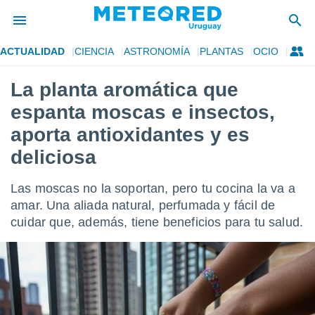
ACTUALIDAD
CIENCIA
ASTRONOMÍA
PLANTAS
OCIO
privacidad
La planta aromática que
o de
om.uy
espanta moscas e insectos,
com.uy) ha
ado por
aporta antioxidantes y es
es para
deliciosa
ue la
 que se
e calidad.
Las moscas no la soportan, pero tu cocina la va a
eder a este
amar. Una aliada natural, perfumada y fácil de
ediante las
opciones:
cuidar que, además, tiene beneficios para tu salud.
ookies y
e forma
d digital
ada, basada