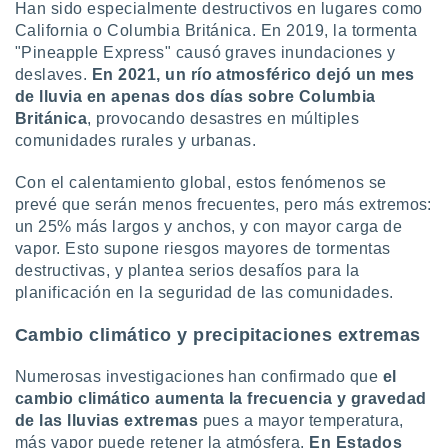
ados con el
Han sido especialmente destructivos en lugares como
 seleccionar
California o Columbia Británica. En 2019, la tormenta
o.
"Pineapple Express" causó graves inundaciones y
calización
deslaves.
En 2021, un río atmosférico dejó un mes
precisa e
de lluvia en apenas dos días sobre Columbia
ión mediante
Británica
, provocando desastres en múltiples
comunidades rurales y urbanas.
, publicidad
Con el calentamiento global, estos fenómenos se
dos,
 publicidad
prevé que serán menos frecuentes, pero más extremos:
,
un 25% más largos y anchos, y con mayor carga de
ón de
vapor. Esto supone riesgos mayores de tormentas
 desarrollo
destructivas, y plantea serios desafíos para la
s.
planificación en la seguridad de las comunidades.
tros 1199
ios
Cambio climático y precipitaciones extremas
Numerosas investigaciones han confirmado que
el
cambio climático aumenta la frecuencia y gravedad
de las lluvias extremas
pues a mayor temperatura,
más vapor puede retener la atmósfera.
En Estados