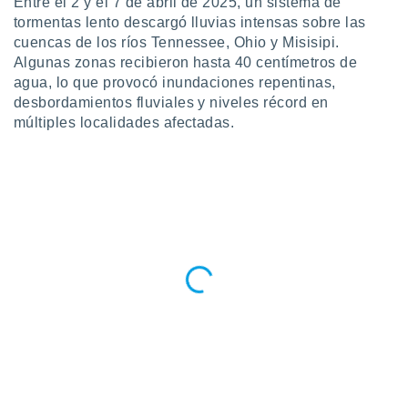
Entre el 2 y el 7 de abril de 2025, un sistema de
ublicidad y
tormentas lento descargó lluvias intensas sobre las
do en
cuencas de los ríos Tennessee, Ohio y Misisipi.
 mismo.
Algunas zonas recibieron hasta 40 centímetros de
sultar más
agua, lo que provocó inundaciones repentinas,
 en nuestra
desbordamientos fluviales y niveles récord en
 Cookies
y
múltiples localidades afectadas.
ualquier
ento
 botón
ación de
kies
 disponible
e nuestra
.
IVAMENTE,
as
 a cookies
 no aceptar