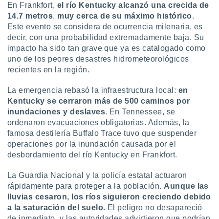
ón de
En Frankfort,
el río Kentucky alcanzó una crecida de
uedes
14.7 metros
,
muy cerca de su máximo histórico
.
uestro sitio
Este evento se considera de ocurrencia milenaria, es
ed.com.uy.
decir, con una probabilidad extremadamente baja. Su
o, te
impacto ha sido tan grave que ya es catalogado como
 de que
talarán
uno de los peores desastres hidrometeorológicos
e sean
recientes en la región.
para
a
La emergencia rebasó la infraestructura local:
en
por el sitio
Kentucky se cerraron más de 500 caminos por
o se
inundaciones y deslaves
. En Tennessee, se
cookies para
ordenaron evacuaciones obligatorias. Además, la
nto ni para
famosa destilería Buffalo Trace tuvo que suspender
licidad o
operaciones por la inundación causada por el
desbordamiento del río Kentucky en Frankfort.
ado, aunque
sualizar
La Guardia Nacional y la policía estatal actuaron
general no
rápidamente para proteger a la población.
Aunque las
ada. Puedes
lluvias cesaron, los ríos siguieron creciendo debido
 instalación
y acceder a
a la saturación del suelo.
El peligro no desapareció
io web a
de inmediato, y las autoridades advirtieron que podrían