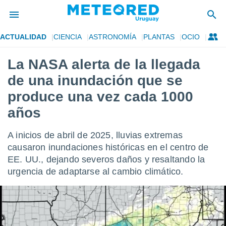
ACTUALIDAD
CIENCIA
ASTRONOMÍA
PLANTAS
OCIO
privacidad
La NASA alerta de la llegada
o de
om.uy
de una inundación que se
com.uy) ha
ado por
produce una vez cada 1000
es para
años
ue la
 que se
e calidad.
A inicios de abril de 2025, lluvias extremas
eder a este
causaron inundaciones históricas en el centro de
ediante las
opciones:
EE. UU., dejando severos daños y resaltando la
urgencia de adaptarse al cambio climático.
ookies y
e forma
d digital
ada, basada