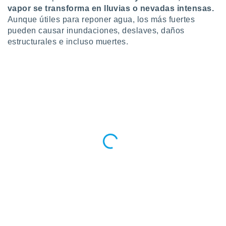
ar perfiles
vapor se transforma en lluvias o nevadas intensas.
idad
Aunque útiles para reponer agua, los más fuertes
a, utilizar
pueden causar inundaciones, deslaves, daños
a
estructurales e incluso muertes.
 la
da, crear un
personalizar
o, uso de
a la
e contenido
do, medir el
 de la
medir el
 del
 comprender
 través de
s o a través
nación de
edentes de
fuentes,
y mejora de
os, uso de