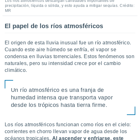
Los ríos atmosféricos descargan cantidades importantes de
retirar su
precipitación, líquida o sólida, y esto ayuda a mitigar sequías. Crédito:
ento u
MR
 de datos
El papel de los ríos atmosféricos
er momento
ic en
o en
El origen de esta lluvia inusual fue un río atmosférico.
Cuando este aire húmedo se enfría, el vapor se
 Cookies
en
condensa en lluvias torrenciales. Estos fenómenos son
eb.
naturales, pero su intensidad crece por el cambio
climático.
y
socios
el
Un río atmosférico es una franja de
to de
humedad intensa que transporta vapor
desde los trópicos hasta tierra firme.
la
 en un
 y/o acceder
Los ríos atmosféricos funcionan como ríos en el cielo:
 de datos
corrientes en chorro llevan vapor de agua desde los
ara
 anuncios
océanos tropicales.
Al ascender y enfriarse, este