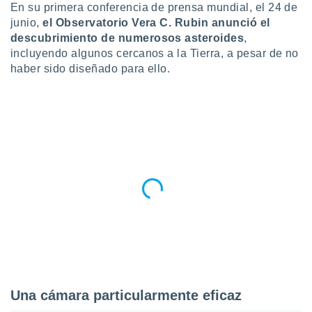
ublicidad y
En su primera conferencia de prensa mundial, el 24 de
junio,
el Observatorio Vera C. Rubin anunció el
do en
descubrimiento de numerosos asteroides
,
 mismo.
incluyendo algunos cercanos a la Tierra, a pesar de no
sultar más
haber sido diseñado para ello.
 en nuestra
 Cookies
y
ualquier
ento
 botón
ación de
kies
 disponible
e nuestra
.
IVAMENTE,
as
 a cookies
Una cámara particularmente eficaz
 no aceptar