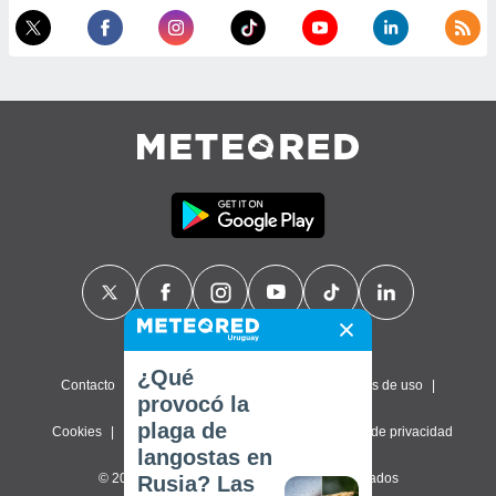
¿Qué
Contacto
Sobre nosotros
FAQ
Términos de uso
provocó la
plaga de
Cookies
Política de privacidad
Configuración de privacidad
langostas en
© 2026 Meteored. Todos los derechos reservados
Rusia? Las