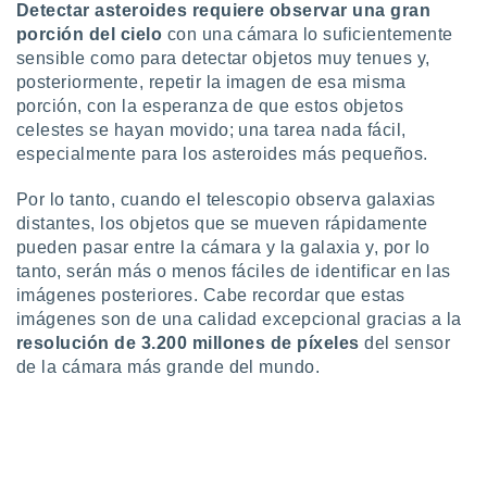
Detectar asteroides requiere observar una gran
ste abono
porción del cielo
con una cámara lo suficientemente
 botón
.
sensible como para detectar objetos muy tenues y,
posteriormente, repetir la imagen de esa misma
porción, con la esperanza de que estos objetos
nto,
celestes se hayan movido; una tarea nada fácil,
cios
especialmente para los asteroides más pequeños.
kies,
ores únicos
Por lo tanto, cuando el telescopio observa galaxias
as similares
distantes, los objetos que se mueven rápidamente
nar,
pueden pasar entre la cámara y la galaxia y, por lo
rocesar
tanto, serán más o menos fáciles de identificar en las
onales como
imágenes posteriores. Cabe recordar que estas
 este sitio
recciones IP
imágenes son de una calidad excepcional gracias a la
ficadores de
resolución de 3.200 millones de píxeles
del sensor
 posible
de la cámara más grande del mundo.
s
 traten tus
nales en
 interés
go a lo que
nerte. Para