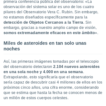
primera conferencia pública del observatorio: «La
ar perfiles
observación del sistema solar es uno de los cuatro
idad
pilares del Observatorio Vera C. Rubin. Sin embargo,
a, utilizar
a
no estamos diseñados específicamente para la
 la
detección de Objetos Cercanos a la Tierra
. Sin
embargo, gracias a nuestro amplio campo de visión,
da, crear un
somos extremadamente eficaces en este ámbito
».
personalizar
o, uso de
Miles de asteroides en tan solo unas
a la
e contenido
noches
do, medir el
 de la
Así, las primeras imágenes tomadas por el telescopio
medir el
 del
del observatorio detectaron
2.104 nuevos asteroides
 comprender
en una sola noche y 4.000 en una semana
.
 través de
Extrapolando, esto significaría que el observatorio
s o a través
sería capaz de descubrir casi 4 millones de ellos en los
nación de
próximos cinco años, una cifra enorme, considerando
edentes de
que se estima que hasta la fecha se conocen menos de
fuentes,
y mejora de
un millón de estos cuerpos celestes.
os, uso de