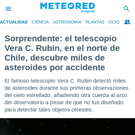
ACTUALIDAD
CIENCIA
ASTRONOMÍA
PLANTAS
OCIO
privacidad
Sorprendente: el telescopio
o de
om.uy
Vera C. Rubin, en el norte de
com.uy) ha
ado por
Chile, descubre miles de
es para
asteroides por accidente
ue la
 que se
e calidad.
El famoso telescopio Vera C. Rubin detectó miles
eder a este
de asteroides durante sus primeras observaciones
ediante las
opciones:
del cielo estrellado, añadiendo otra cuerda al arco
del observatorio a pesar de que no fue diseñado
ookies y
para detectar tales objetos celestes.
e forma
d digital
ada, basada