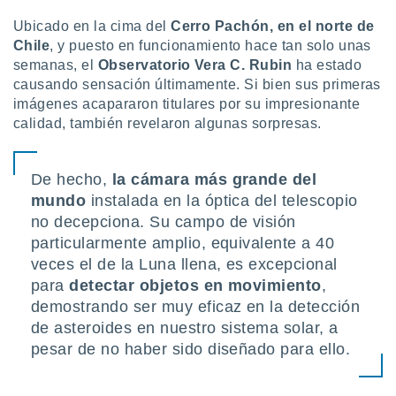
ón de
uedes
Ubicado en la cima del
Cerro Pachón, en el norte de
uestro sitio
Chile
, y puesto en funcionamiento hace tan solo unas
ed.com.uy.
semanas, el
Observatorio Vera C. Rubin
ha estado
o, te
causando sensación últimamente. Si bien sus primeras
 de que
imágenes acapararon titulares por su impresionante
talarán
e sean
calidad, también revelaron algunas sorpresas.
para
a
por el sitio
De hecho,
la cámara más grande del
o se
mundo
instalada en la óptica del telescopio
cookies para
no decepciona. Su campo de visión
nto ni para
particularmente amplio, equivalente a 40
licidad o
veces el de la Luna llena, es excepcional
para
detectar objetos en movimiento
,
ado, aunque
demostrando ser muy eficaz en la detección
sualizar
general no
de asteroides en nuestro sistema solar, a
ada. Puedes
pesar de no haber sido diseñado para ello.
 instalación
y acceder a
io web a