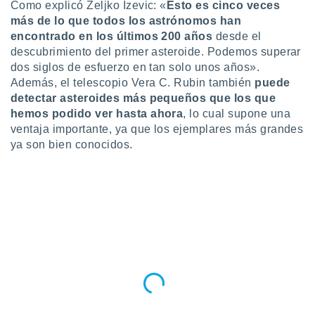
ados con el
Como explicó Zeljko Izevic: «
Esto es cinco veces
 seleccionar
más de lo que todos los astrónomos han
o.
encontrado en los últimos 200 años
desde el
calización
descubrimiento del primer asteroide. Podemos superar
precisa e
dos siglos de esfuerzo en tan solo unos años».
ión mediante
Además, el telescopio Vera C. Rubin también
puede
detectar asteroides más pequeños que los que
, publicidad
hemos podido ver hasta ahora
, lo cual supone una
ventaja importante, ya que los ejemplares más grandes
dos,
 publicidad
ya son bien conocidos.
,
ón de
 desarrollo
s.
tros 1199
ios