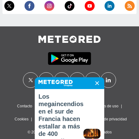
Los
megaincendios
Contacto
Sobre nosotros
FAQ
Términos de uso
en el sur de
Francia hacen
Cookies
Política de privacidad
Configuración de privacidad
estallar a más
© 2026 Meteored. Todos los derechos reservados
de 400