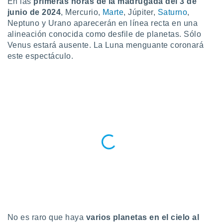
En las
primeras horas de la madrugada del 3 de
ublicidad y
junio de 2024
, Mercurio,
Marte
, Júpiter,
Saturno
,
do en
Neptuno y Urano aparecerán en línea recta en una
 mismo.
alineación conocida como desfile de planetas. Sólo
sultar más
Venus estará ausente. La Luna menguante coronará
 en nuestra
este espectáculo.
 Cookies
y
ualquier
ento
 botón
ación de
kies
 disponible
e nuestra
.
IVAMENTE,
as
 a cookies
 no aceptar
No es raro que haya
varios planetas en el cielo al