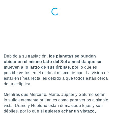
ar perfiles
idad
a, utilizar
a
 la
da, crear un
personalizar
o, uso de
a la
e contenido
do, medir el
Debido a su traslación,
los planetas se pueden
 de la
ubicar en el mismo lado del Sol a medida que se
medir el
mueven a lo largo de sus órbitas
, por lo que es
 del
posible verlos en el cielo al mismo tiempo. La visión de
 comprender
estar en línea recta, es debido a que todos están cerca
 través de
de la eclíptica.
s o a través
nación de
edentes de
Mientras que Mercurio, Marte, Júpiter y Saturno serán
fuentes,
lo suficientemente brillantes como para verlos a simple
y mejora de
vista, Urano y Neptuno están demasiado lejos y son
os, uso de
débiles, por lo que
si quieres echar un vistazo,