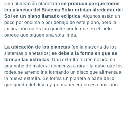
Una alineación planetaria
se produce porque todos
retirar su
ento u
los planetas del Sistema Solar orbitan alrededor del
Sol en un plano llamado eclíptica
. Algunos están un
 de datos
poco por encima o por debajo de este plano, pero la
er momento
inclinación no es tan grande por lo que en el cielo
ic en
parece que siguen una sola línea.
o en
La ubicación de los planetas
(en la mayoría de los
 Cookies
en
eb.
sistemas planetarios)
se debe a la forma en que se
forman las estrellas
. Una estrella recién nacida en
y
una nube de material comienza a girar; la nube que los
socios
rodea se arremolina formando un disco que alimenta a
el
la nueva estrella. Se forma un planeta a partir de lo
que queda del disco y, permanecerá en esa posición.
to de
la
 en un
 y/o acceder
 de datos
ara
 anuncios