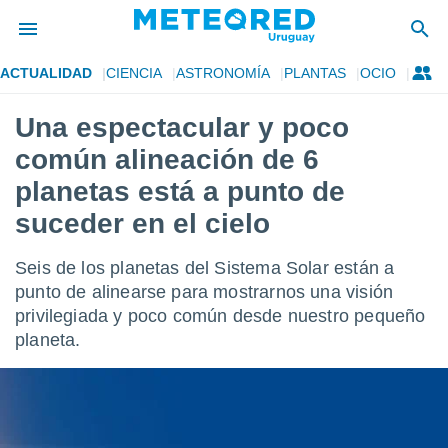
ACTUALIDAD
CIENCIA
ASTRONOMÍA
PLANTAS
OCIO
privacidad
Una espectacular y poco
o de
om.uy
común alineación de 6
com.uy) ha
ado por
planetas está a punto de
es para
suceder en el cielo
ue la
 que se
e calidad.
Seis de los planetas del Sistema Solar están a
eder a este
punto de alinearse para mostrarnos una visión
ediante las
opciones:
privilegiada y poco común desde nuestro pequeño
planeta.
ookies y
e forma
d digital
ada, basada