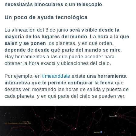
ados con el
necesitarás binoculares o un telescopio
.
 seleccionar
o.
Un poco de ayuda tecnológica
calización
precisa e
La alineación del 3 de junio
será visible desde la
ión mediante
mayoría de los lugares del mundo
.
La hora a la que
salen y se ponen
los planetas, y en qué orden,
, publicidad
depende de desde qué parte del mundo se mire
.
dos,
Hay herramientas a las que puede acceder para
 publicidad
obtener la hora exacta y ubicaciones del cielo.
,
ón de
Por ejemplo, en
timeanddate
existe
una herramienta
 desarrollo
interactiva que te permite configurar la fecha
que
s.
deseas ver, mostrando las horas de salida y puesta de
tros 1199
cada planeta, y en qué parte del cielo se pueden ver.
ios