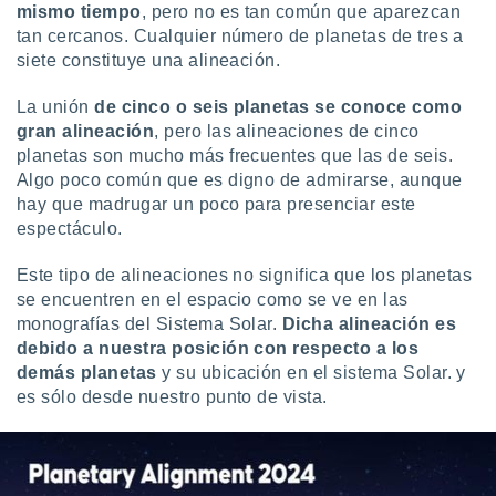
ón de
mismo tiempo
, pero no es tan común que aparezcan
uedes
tan cercanos. Cualquier número de planetas de tres a
uestro sitio
siete constituye una alineación.
ed.com.uy.
o, te
La unión
de cinco o seis planetas se conoce como
 de que
gran alineación
, pero las alineaciones de cinco
talarán
e sean
planetas son mucho más frecuentes que las de seis.
para
Algo poco común que es digno de admirarse, aunque
a
hay que madrugar un poco para presenciar este
por el sitio
espectáculo.
o se
cookies para
Este tipo de alineaciones no significa que los planetas
se encuentren en el espacio como se ve en las
nto ni para
licidad o
monografías del Sistema Solar.
Dicha alineación es
debido a nuestra posición con respecto a los
ado, aunque
demás planetas
y su ubicación en el sistema Solar. y
sualizar
es sólo desde nuestro punto de vista.
general no
ada. Puedes
 instalación
y acceder a
io web a