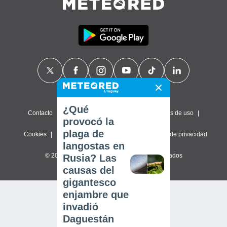
¿Qué
Contacto
Sobre nosotros
FAQ
Términos de uso
provocó la
plaga de
Cookies
Política de privacidad
Configuración de privacidad
langostas en
© 2026 Meteored. Todos los derechos reservados
Rusia? Las
causas del
gigantesco
enjambre que
invadió
Daguestán