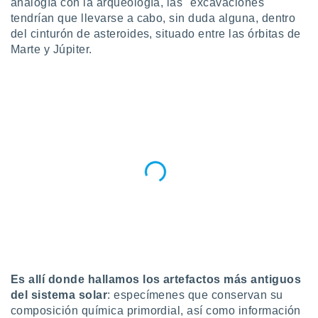
analogía con la arqueología, las "excavaciones"
ublicidad y
tendrían que llevarse a cabo, sin duda alguna, dentro
do en
del cinturón de asteroides, situado entre las órbitas de
 mismo.
Marte y Júpiter.
sultar más
 en nuestra
 Cookies
y
ualquier
ento
 botón
ación de
kies
 disponible
e nuestra
.
IVAMENTE,
as
Es allí donde hallamos los artefactos más antiguos
 a cookies
del sistema solar
: especímenes que conservan su
 no aceptar
composición química primordial, así como información