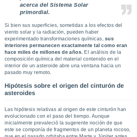
ste abono
acerca del Sistema Solar
 botón
primordial.
.
Si bien sus superficies, sometidas a los efectos del
nto,
viento solar y la radiación, pueden haber
experimentado transformaciones químicas,
sus
cios
interiores permanecen exactamente tal como eran
kies,
hace miles de millones de años.
El análisis de la
ores únicos
composición química del material contenido en el
as similares
interior de un asteroide abre una ventana hacia un
nar,
rocesar
pasado muy remoto.
onales como
 este sitio
Hipótesis sobre el origen del cinturón de
recciones IP
asteroides
ficadores de
 posible
s
Las hipótesis relativas al origen de este cinturón han
 traten tus
evolucionado con el paso del tiempo. Aunque
nales en
inicialmente prevaleció la sugerente noción de que
 interés
este se componía de fragmentos de un planeta rocoso,
go a lo que
nerte. Para
que en el pasado orbitaba entre Marte y Júpiter antes