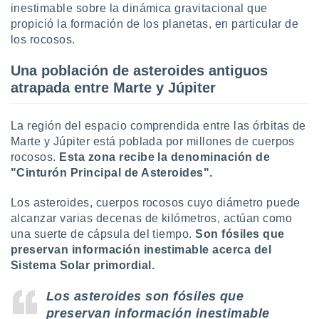
ón de
inestimable sobre la dinámica gravitacional que
uedes
propició la formación de los planetas, en particular de
uestro sitio
los rocosos.
ed.com.uy.
o, te
Una población de asteroides antiguos
 de que
talarán
atrapada entre Marte y Júpiter
e sean
para
La región del espacio comprendida entre las órbitas de
a
por el sitio
Marte y Júpiter está poblada por millones de cuerpos
o se
rocosos.
Esta zona recibe la denominación de
cookies para
"Cinturón Principal de Asteroides".
nto ni para
Los asteroides, cuerpos rocosos cuyo diámetro puede
licidad o
alcanzar varias decenas de kilómetros, actúan como
una suerte de cápsula del tiempo.
Son fósiles que
ado, aunque
sualizar
preservan información inestimable acerca del
general no
Sistema Solar primordial.
ada. Puedes
 instalación
Los asteroides son fósiles que
y acceder a
preservan información inestimable
io web a