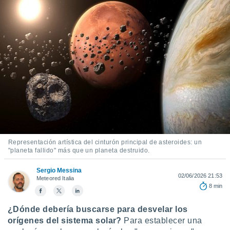
mación
ediante
ecnologías
nos permite
estra
ara seguir
e contenido
ACEPTAR
stándares
Y
sin coste.
CONTINUAR
 botón
continuar",
CONFIGURACIÓN
der a la
ndo la
 de todas
Representación artística del cinturón principal de asteroides: un
, ya sean
"planeta fallido" más que un planeta destruido.
de nuestros
 nos
Sergio Messina
02/06/2026 21:53
Meteored Italia
 y análisis
8 min
tamiento en
b, así como
¿Dónde debería buscarse para desvelar los
un perfil
orígenes del sistema solar?
Para establecer una
para