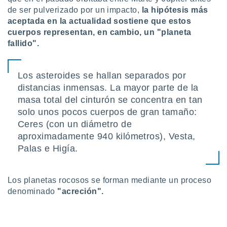
retirar su
de ser pulverizado por un impacto,
la hipótesis más
ento u
aceptada en la actualidad sostiene que estos
cuerpos representan, en cambio, un "planeta
 de datos
fallido".
er momento
ic en
o en
Los asteroides se hallan separados por
 Cookies
en
distancias inmensas. La mayor parte de la
eb.
masa total del cinturón se concentra en tan
solo unos pocos cuerpos de gran tamaño:
y
Ceres (con un diámetro de
socios
el
aproximadamente 940 kilómetros), Vesta,
Palas e Higía.
to de
la
Los planetas rocosos se forman mediante un proceso
 en un
denominado
"acreción".
 y/o acceder
 de datos
ara
 anuncios