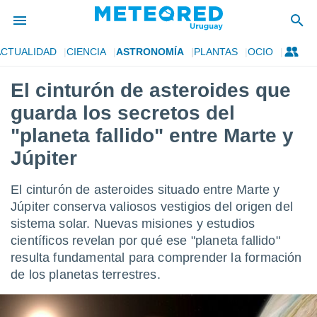
ACTUALIDAD
CIENCIA
ASTRONOMÍA
PLANTAS
OCIO
privacidad
El cinturón de asteroides que
o de
om.uy
guarda los secretos del
com.uy) ha
ado por
"planeta fallido" entre Marte y
es para
Júpiter
ue la
 que se
e calidad.
El cinturón de asteroides situado entre Marte y
eder a este
Júpiter conserva valiosos vestigios del origen del
ediante las
opciones:
sistema solar. Nuevas misiones y estudios
científicos revelan por qué ese "planeta fallido"
ookies y
resulta fundamental para comprender la formación
e forma
de los planetas terrestres.
d digital
ada, basada