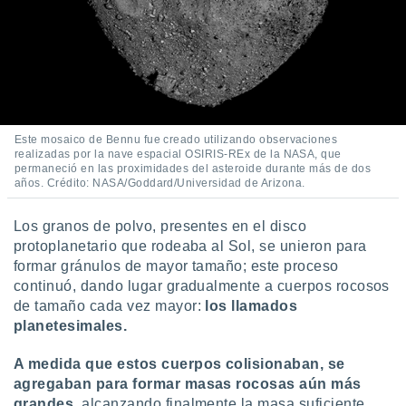
ados con el
 seleccionar
o.
calización
precisa e
ión mediante
, publicidad
Este mosaico de Bennu fue creado utilizando observaciones
realizadas por la nave espacial OSIRIS-REx de la NASA, que
dos,
permaneció en las proximidades del asteroide durante más de dos
años. Crédito: NASA/Goddard/Universidad de Arizona.
 publicidad
,
ón de
Los granos de polvo, presentes en el disco
 desarrollo
protoplanetario que rodeaba al Sol, se unieron para
s.
formar gránulos de mayor tamaño; este proceso
tros 1199
continuó, dando lugar gradualmente a cuerpos rocosos
ios
de tamaño cada vez mayor:
los llamados
planetesimales.
A medida que estos cuerpos colisionaban, se
agregaban para formar masas rocosas aún más
grandes
, alcanzando finalmente la masa suficiente