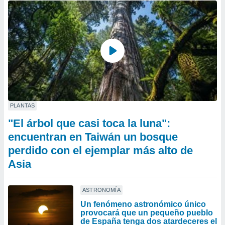
PLANTAS
"El árbol que casi toca la luna":
encuentran en Taiwán un bosque
perdido con el ejemplar más alto de
Asia
ASTRONOMÍA
Un fenómeno astronómico único
provocará que un pequeño pueblo
de España tenga dos atardeceres el