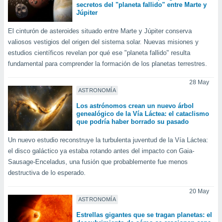
secretos del "planeta fallido" entre Marte y
retirar su
Júpiter
ento u
El cinturón de asteroides situado entre Marte y Júpiter conserva
 de datos
valiosos vestigios del origen del sistema solar. Nuevas misiones y
er momento
estudios científicos revelan por qué ese "planeta fallido" resulta
ic en
o en
fundamental para comprender la formación de los planetas terrestres.
 Cookies
en
28 May
ASTRONOMÍA
eb.
Los astrónomos crean un nuevo árbol
y
genealógico de la Vía Láctea: el cataclismo
socios
que podría haber borrado su pasado
el
Un nuevo estudio reconstruye la turbulenta juventud de la Vía Láctea:
to de
el disco galáctico ya estaba rotando antes del impacto con Gaia-
Sausage-Enceladus, una fusión que probablemente fue menos
la
destructiva de lo esperado.
 en un
 y/o acceder
20 May
 de datos
ASTRONOMÍA
ara
Estrellas gigantes que se tragan planetas: el
 anuncios