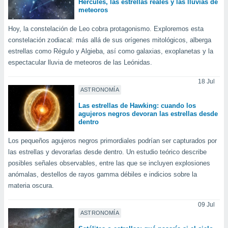
Hércules, las estrellas reales y las lluvias de
ón de
meteoros
uedes
uestro sitio
Hoy, la constelación de Leo cobra protagonismo. Exploremos esta
ed.com.uy.
constelación zodiacal: más allá de sus orígenes mitológicos, alberga
o, te
 de que
estrellas como Régulo y Algieba, así como galaxias, exoplanetas y la
talarán
espectacular lluvia de meteoros de las Leónidas.
e sean
para
18 Jul
a
ASTRONOMÍA
por el sitio
Las estrellas de Hawking: cuando los
o se
agujeros negros devoran las estrellas desde
cookies para
dentro
nto ni para
Los pequeños agujeros negros primordiales podrían ser capturados por
licidad o
las estrellas y devorarlas desde dentro. Un estudio teórico describe
posibles señales observables, entre las que se incluyen explosiones
ado, aunque
anómalas, destellos de rayos gamma débiles e indicios sobre la
sualizar
materia oscura.
general no
ada. Puedes
09 Jul
 instalación
ASTRONOMÍA
y acceder a
io web a