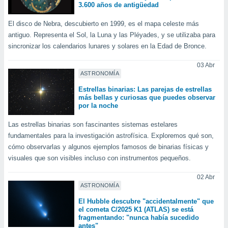
ados con el
3.600 años de antigüedad
 seleccionar
o.
El disco de Nebra, descubierto en 1999, es el mapa celeste más
antiguo. Representa el Sol, la Luna y las Pléyades, y se utilizaba para
calización
precisa e
sincronizar los calendarios lunares y solares en la Edad de Bronce.
ión mediante
03 Abr
ASTRONOMÍA
, publicidad
Estrellas binarias: Las parejas de estrellas
dos,
más bellas y curiosas que puedes observar
 publicidad
por la noche
,
ón de
Las estrellas binarias son fascinantes sistemas estelares
 desarrollo
fundamentales para la investigación astrofísica. Exploremos qué son,
s.
cómo observarlas y algunos ejemplos famosos de binarias físicas y
visuales que son visibles incluso con instrumentos pequeños.
tros 1199
ios
02 Abr
ASTRONOMÍA
El Hubble descubre "accidentalmente" que
el cometa C/2025 K1 (ATLAS) se está
fragmentando: "nunca había sucedido
antes"