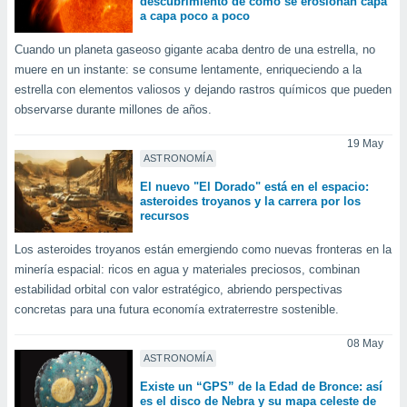
descubrimiento de cómo se erosionan capa
ar perfiles
a capa poco a poco
idad
a, utilizar
Cuando un planeta gaseoso gigante acaba dentro de una estrella, no
a
muere en un instante: se consume lentamente, enriqueciendo a la
 la
estrella con elementos valiosos y dejando rastros químicos que pueden
observarse durante millones de años.
da, crear un
personalizar
19 May
o, uso de
ASTRONOMÍA
a la
e contenido
El nuevo "El Dorado" está en el espacio:
do, medir el
asteroides troyanos y la carrera por los
recursos
 de la
medir el
Los asteroides troyanos están emergiendo como nuevas fronteras en la
 del
minería espacial: ricos en agua y materiales preciosos, combinan
 comprender
 través de
estabilidad orbital con valor estratégico, abriendo perspectivas
s o a través
concretas para una futura economía extraterrestre sostenible.
nación de
edentes de
08 May
fuentes,
ASTRONOMÍA
y mejora de
Existe un “GPS” de la Edad de Bronce: así
os, uso de
es el disco de Nebra y su mapa celeste de