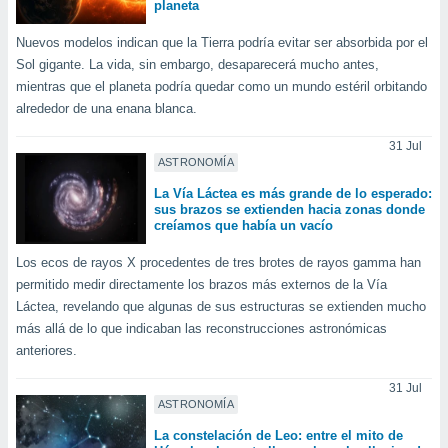
planeta
ublicidad y
Nuevos modelos indican que la Tierra podría evitar ser absorbida por el
do en
 mismo.
Sol gigante. La vida, sin embargo, desaparecerá mucho antes,
sultar más
mientras que el planeta podría quedar como un mundo estéril orbitando
 en nuestra
alrededor de una enana blanca.
 Cookies
y
ualquier
31 Jul
ASTRONOMÍA
ento
La Vía Láctea es más grande de lo esperado:
 botón
sus brazos se extienden hacia zonas donde
ación de
creíamos que había un vacío
kies
 disponible
Los ecos de rayos X procedentes de tres brotes de rayos gamma han
e nuestra
permitido medir directamente los brazos más externos de la Vía
.
Láctea, revelando que algunas de sus estructuras se extienden mucho
más allá de lo que indicaban las reconstrucciones astronómicas
IVAMENTE,
anteriores.
as
31 Jul
ASTRONOMÍA
 a cookies
 no aceptar
La constelación de Leo: entre el mito de