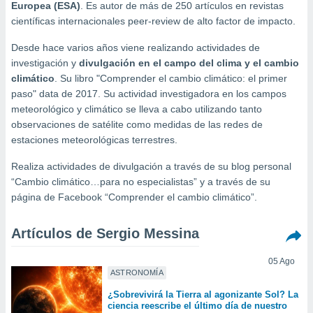
mación
Europea
(ESA)
. Es autor de más de 250 artículos en revistas
ediante
científicas internacionales peer-review de alto factor de impacto.
ecnologías
nos permite
Desde hace varios años viene realizando actividades de
estra
investigación y
divulgación en el campo del clima y el cambio
ara seguir
climático
. Su libro "Comprender el cambio climático: el primer
e contenido
ACEPTAR
paso" data de 2017. Su actividad investigadora en los campos
stándares
Y
meteorológico y climático se lleva a cabo utilizando tanto
sin coste.
CONTINUAR
observaciones de satélite como medidas de las redes de
 botón
estaciones meteorológicas terrestres.
continuar",
CONFIGURACIÓN
der a la
Realiza actividades de divulgación a través de su blog personal
ndo la
“Cambio climático…para no especialistas” y a través de su
 de todas
página de Facebook “Comprender el cambio climático”.
, ya sean
de nuestros
 nos
Artículos de Sergio Messina
 y análisis
05 Ago
tamiento en
ASTRONOMÍA
b, así como
un perfil
¿Sobrevivirá la Tierra al agonizante Sol? La
para
ciencia reescribe el último día de nuestro