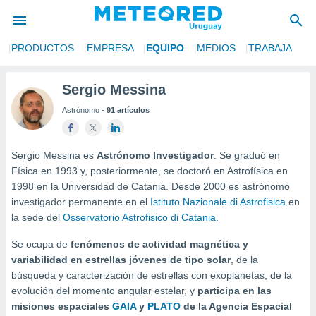
S
PRODUCTOS
EMPRESA
EQUIPO
MEDIOS
TRABAJA
privacidad
o de
Sergio Messina
om.uy
Astrónomo -
91 artículos
com.uy) ha
ado por
es para
ue la
Sergio Messina es
Astrónomo Investigador
. Se graduó en
 que se
Física en 1993 y, posteriormente, se doctoró en Astrofísica en
e calidad.
1998 en la Universidad de Catania. Desde 2000 es astrónomo
eder a este
investigador permanente en el
Istituto Nazionale di Astrofisica
en
ediante las
la sede del
Osservatorio Astrofisico di Catania
.
opciones:
Se ocupa de
fenómenos de actividad magnética y
ookies y
variabilidad en estrellas jóvenes de tipo solar
, de la
e forma
búsqueda y caracterización de estrellas con exoplanetas, de la
evolución del momento angular estelar, y
participa en las
d digital
misiones espaciales
GAIA
y
PLATO
de la Agencia
Espacial
ada, basada