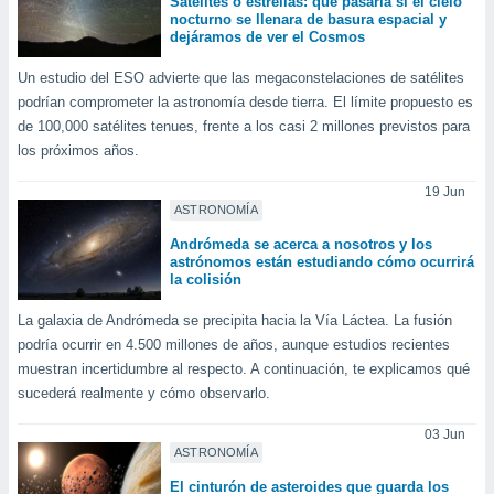
Satélites o estrellas: qué pasaría si el cielo
ste abono
nocturno se llenara de basura espacial y
 botón
dejáramos de ver el Cosmos
.
Un estudio del ESO advierte que las megaconstelaciones de satélites
podrían comprometer la astronomía desde tierra. El límite propuesto es
nto,
de 100,000 satélites tenues, frente a los casi 2 millones previstos para
los próximos años.
cios
kies,
19 Jun
ores únicos
ASTRONOMÍA
as similares
nar,
Andrómeda se acerca a nosotros y los
rocesar
astrónomos están estudiando cómo ocurrirá
onales como
la colisión
 este sitio
La galaxia de Andrómeda se precipita hacia la Vía Láctea. La fusión
recciones IP
ficadores de
podría ocurrir en 4.500 millones de años, aunque estudios recientes
 posible
muestran incertidumbre al respecto. A continuación, te explicamos qué
s
sucederá realmente y cómo observarlo.
 traten tus
nales en
03 Jun
 interés
ASTRONOMÍA
go a lo que
El cinturón de asteroides que guarda los
nerte. Para