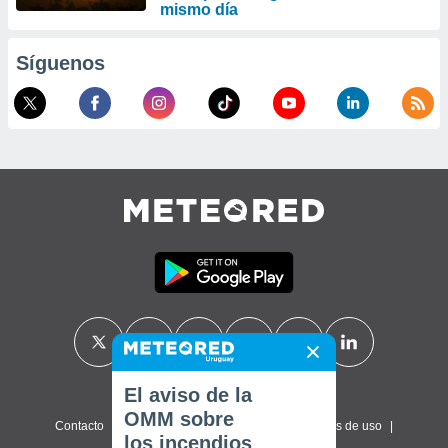
mismo día
Síguenos
El aviso de la
OMM sobre
Contacto
Sobre nosotros
FAQ
Términos de uso
los incendios