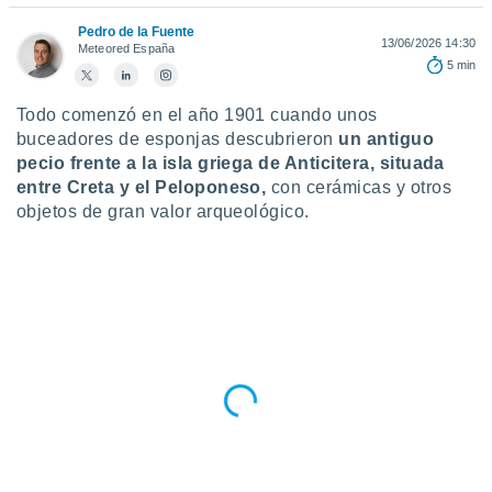
ublicidad y
Pedro de la Fuente
13/06/2026 14:30
do en
Meteored España
5 min
 mismo.
sultar más
 en nuestra
Todo comenzó en el año 1901 cuando unos
 Cookies
y
buceadores de esponjas descubrieron
un antiguo
ualquier
pecio frente a
la isla griega de Anticitera, situada
entre Creta y el Peloponeso,
con cerámicas y otros
ento
objetos de gran valor arqueológico.
 botón
ación de
kies
 disponible
e nuestra
.
IVAMENTE,
as
 a cookies
 no aceptar