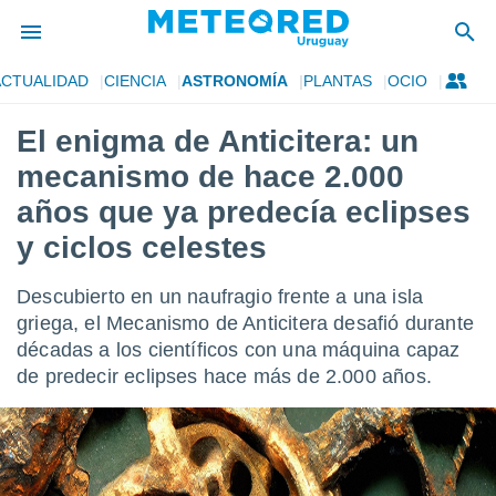
ACTUALIDAD
CIENCIA
ASTRONOMÍA
PLANTAS
OCIO
privacidad
El enigma de Anticitera: un
o de
om.uy
mecanismo de hace 2.000
com.uy) ha
ado por
años que ya predecía eclipses
es para
y ciclos celestes
ue la
 que se
e calidad.
Descubierto en un naufragio frente a una isla
eder a este
griega, el Mecanismo de Anticitera desafió durante
ediante las
opciones:
décadas a los científicos con una máquina capaz
de predecir eclipses hace más de 2.000 años.
ookies y
e forma
d digital
ada, basada