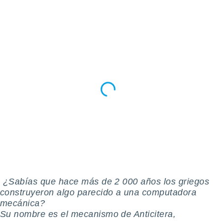
ste abono
 botón
.
nto,
cios
kies,
ores únicos
as similares
nar,
rocesar
onales como
 este sitio
recciones IP
ficadores de
 posible
s
️ ¿Sabías que hace más de 2 000 años los griegos
 traten tus
nales en
construyeron algo parecido a una computadora
 interés
mecánica?
go a lo que
Su nombre es el mecanismo de Anticitera,
nerte. Para