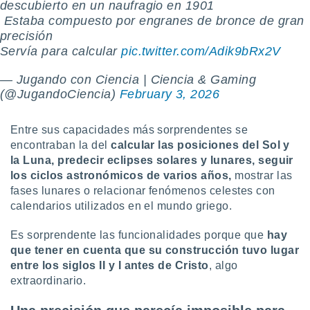
descubierto en un naufragio en 1901
retirar su
️ Estaba compuesto por engranes de bronce de gran
ento u
precisión
 de datos
Servía para calcular
pic.twitter.com/Adik9bRx2V
er momento
ic en
— Jugando con Ciencia | Ciencia & Gaming
o en
(@JugandoCiencia)
February 3, 2026
 Cookies
en
eb.
Entre sus capacidades más sorprendentes se
encontraban la del
calcular las posiciones del Sol y
y
la Luna, predecir eclipses solares y lunares, seguir
socios
los ciclos astronómicos de varios años,
mostrar las
el
fases lunares o relacionar fenómenos celestes con
calendarios utilizados en el mundo griego.
to de
Es sorprendente las funcionalidades porque que
hay
la
que tener en cuenta que su construcción tuvo lugar
 en un
entre los siglos II y I antes de Cristo
, algo
 y/o acceder
 de datos
extraordinario.
ara
 anuncios