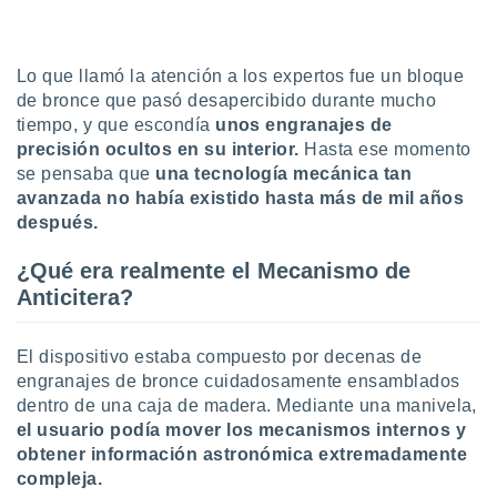
ón de
uedes
uestro sitio
ed.com.uy.
Lo que llamó la atención a los expertos fue un bloque
o, te
de bronce que pasó desapercibido durante mucho
 de que
tiempo, y que escondía
unos engranajes de
talarán
precisión ocultos en su interior.
Hasta ese momento
e sean
se pensaba que
una tecnología mecánica tan
para
a
avanzada no había existido hasta más de mil años
por el sitio
después.
o se
cookies para
¿Qué era realmente el Mecanismo de
Anticitera?
nto ni para
licidad o
El dispositivo estaba compuesto por decenas de
ado, aunque
engranajes de bronce cuidadosamente ensamblados
sualizar
dentro de una caja de madera. Mediante una manivela,
general no
ada. Puedes
el usuario podía mover los mecanismos internos y
 instalación
obtener información astronómica extremadamente
y acceder a
compleja.
io web a