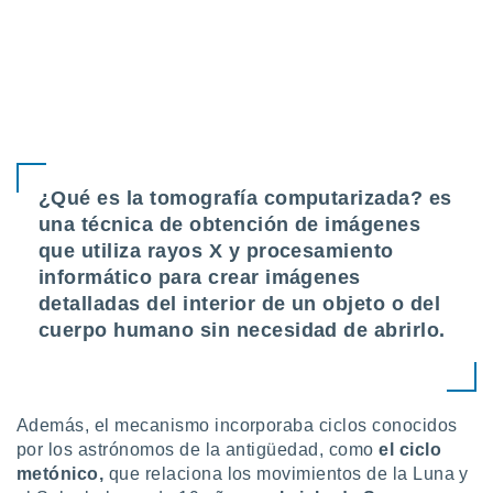
ados con el
 seleccionar
o.
calización
precisa e
ión mediante
, publicidad
¿Qué es la tomografía computarizada? es
dos,
una técnica de obtención de imágenes
 publicidad
,
que utiliza
rayos X y procesamiento
ón de
informático
para crear imágenes
 desarrollo
detalladas del interior de un objeto o del
s.
cuerpo humano sin necesidad de abrirlo.
tros 1199
ios
Además, el mecanismo incorporaba ciclos conocidos
por los astrónomos de la antigüedad, como
el ciclo
metónico,
que relaciona los movimientos de la Luna y