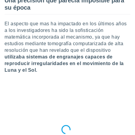
Una precisión que parecía imposible para
ar perfiles
su época
idad
a, utilizar
a
El aspecto que mas ha impactado en los últimos años
 la
a los investigadores ha sido la sofisticación
matemática incorporada al mecanismo, ya que hay
da, crear un
estudios mediante tomografía computarizada de alta
personalizar
o, uso de
resolución que han revelado que el dispositivo
a la
utilizaba sistemas de engranajes capaces de
e contenido
reproducir irregularidades en el movimiento de la
do, medir el
Luna y el Sol.
 de la
medir el
 del
 comprender
 través de
s o a través
nación de
edentes de
fuentes,
y mejora de
os, uso de