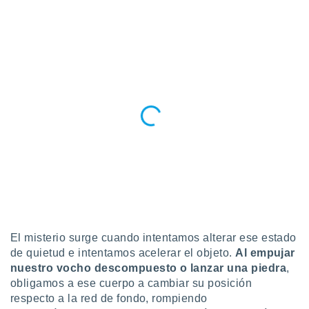
ar perfiles
idad
a, utilizar
a
 la
da, crear un
personalizar
o, uso de
a la
e contenido
do, medir el
 de la
medir el
 del
 comprender
 través de
s o a través
El misterio surge cuando intentamos alterar ese estado
nación de
de quietud e intentamos acelerar el objeto.
Al empujar
edentes de
nuestro vocho descompuesto o lanzar una piedra
,
fuentes,
obligamos a ese cuerpo a cambiar su posición
y mejora de
os, uso de
respecto a la red de fondo, rompiendo