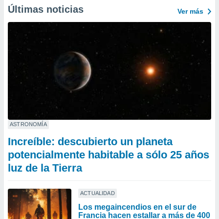
Últimas noticias
Ver más
ASTRONOMÍA
Increíble: descubierto un planeta
potencialmente habitable a sólo 25 años
luz de la Tierra
ACTUALIDAD
Los megaincendios en el sur de
Francia hacen estallar a más de 400