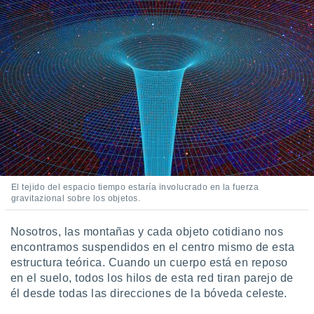
retirar su
ento u
 de datos
er momento
ic en
o en
 Cookies
en
eb.
y
socios
el
El tejido del espacio tiempo estaría involucrado en la fuerza
gravitazional sobre los objetos.
to de
Nosotros, las montañas y cada objeto cotidiano nos
la
encontramos suspendidos en el centro mismo de esta
 en un
estructura teórica. Cuando un cuerpo está en reposo
 y/o acceder
en el suelo, todos los hilos de esta red tiran parejo de
 de datos
él desde todas las direcciones de la bóveda celeste.
ara
 anuncios