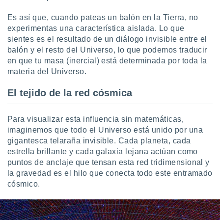
ste abono
 botón
Es así que, cuando pateas un balón en la Tierra, no
.
experimentas una característica aislada. Lo que
sientes es el resultado de un diálogo invisible entre el
balón y el resto del Universo, lo que podemos traducir
nto,
en que tu masa (inercial) está determinada por toda la
cios
materia del Universo.
kies,
ores únicos
El tejido de la red cósmica
as similares
nar,
rocesar
Para visualizar esta influencia sin matemáticas,
onales como
imaginemos que todo el Universo está unido por una
 este sitio
gigantesca telaraña invisible. Cada planeta, cada
recciones IP
estrella brillante y cada galaxia lejana actúan como
ficadores de
 posible
puntos de anclaje que tensan esta red tridimensional y
s
la gravedad es el hilo que conecta todo este entramado
 traten tus
cósmico.
nales en
 interés
go a lo que
nerte. Para