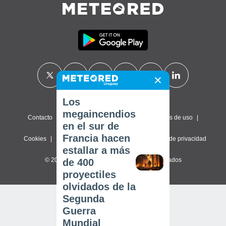
Los
megaincendios
Contacto
Sobre nosotros
FAQ
Términos de uso
en el sur de
Francia hacen
Cookies
Política de privacidad
Configuración de privacidad
estallar a más
© 2026 Meteored. Todos los derechos reservados
de 400
proyectiles
olvidados de la
Segunda
Guerra
Mundial