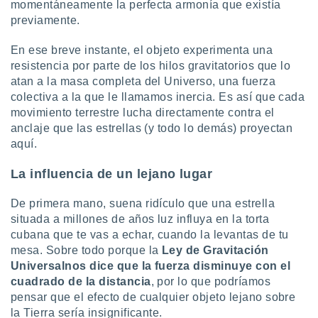
ados con el
momentáneamente la perfecta armonía que existía
 seleccionar
previamente.
o.
En ese breve instante, el objeto experimenta una
calización
precisa e
resistencia por parte de los hilos gravitatorios que lo
ión mediante
atan a la masa completa del Universo, una fuerza
colectiva a la que le llamamos inercia. Es así que cada
, publicidad
movimiento terrestre lucha directamente contra el
anclaje que las estrellas (y todo lo demás) proyectan
dos,
aquí.
 publicidad
,
ón de
La influencia de un lejano lugar
 desarrollo
s.
De primera mano, suena ridículo que una estrella
situada a millones de años luz influya en la torta
tros 1199
cubana que te vas a echar, cuando la levantas de tu
ios
mesa. Sobre todo porque la
Ley de Gravitación
Universalnos dice que la fuerza disminuye con el
cuadrado de la distancia
, por lo que podríamos
pensar que el efecto de cualquier objeto lejano sobre
la Tierra sería insignificante.