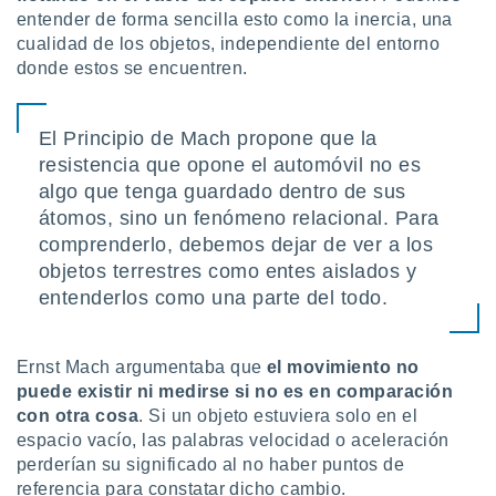
ón de
entender de forma sencilla esto como la inercia, una
uedes
cualidad de los objetos, independiente del entorno
uestro sitio
donde estos se encuentren.
ed.com.uy.
o, te
 de que
talarán
El Principio de Mach propone que la
e sean
resistencia que opone el automóvil no es
para
algo que tenga guardado dentro de sus
a
átomos, sino un fenómeno relacional. Para
por el sitio
o se
comprenderlo, debemos dejar de ver a los
cookies para
objetos terrestres como entes aislados y
entenderlos como una parte del todo.
nto ni para
licidad o
ado, aunque
Ernst Mach argumentaba que
el movimiento no
sualizar
puede existir ni medirse si no es en comparación
general no
con otra cosa
. Si un objeto estuviera solo en el
ada. Puedes
espacio vacío, las palabras velocidad o aceleración
 instalación
perderían su significado al no haber puntos de
y acceder a
referencia para constatar dicho cambio.
io web a