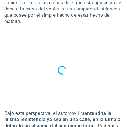
ublicidad y
comer. La física clásica nos dice que esta oposición se
debe a la masa del vehículo, una propiedad intrínseca
do en
que posee por el simple hecho de estar hecho de
 mismo.
materia.
sultar más
 en nuestra
 Cookies
y
ualquier
ento
 botón
ación de
kies
 disponible
e nuestra
.
IVAMENTE,
as
Bajo esta perspectiva, el automóvil
mantendría la
 a cookies
misma resistencia ya sea en una calle, en la Luna o
 no aceptar
flotando en el vacío del espacio exterior
. Podemos