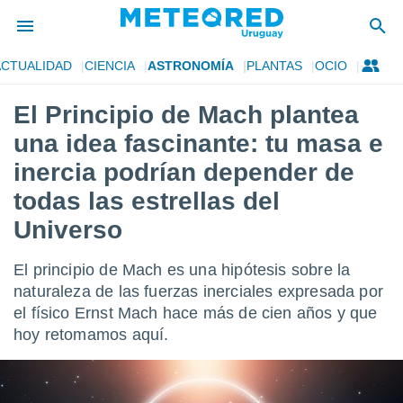
ACTUALIDAD
CIENCIA
ASTRONOMÍA
PLANTAS
OCIO
privacidad
El Principio de Mach plantea
o de
om.uy
una idea fascinante: tu masa e
com.uy) ha
ado por
inercia podrían depender de
es para
todas las estrellas del
ue la
 que se
Universo
e calidad.
eder a este
ediante las
El principio de Mach es una hipótesis sobre la
opciones:
naturaleza de las fuerzas inerciales expresada por
el físico Ernst Mach hace más de cien años y que
ookies y
e forma
hoy retomamos aquí.
d digital
ada, basada