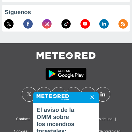
Síguenos
El aviso de la
OMM sobre
Contacto
Sobre nosotros
FAQ
Términos de uso
los incendios
forestales:
Cookies
Política de privacidad
Configuración de privacidad