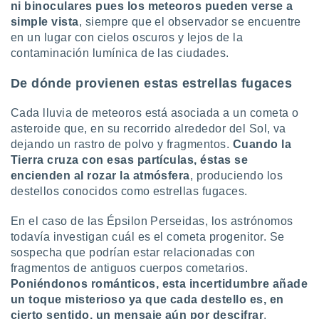
ados con el
ni binoculares pues los meteoros pueden verse a
 seleccionar
simple vista
, siempre que el observador se encuentre
o.
en un lugar con cielos oscuros y lejos de la
calización
contaminación lumínica de las ciudades.
precisa e
ión mediante
De dónde provienen estas estrellas fugaces
, publicidad
Cada lluvia de meteoros está asociada a un cometa o
asteroide que, en su recorrido alrededor del Sol, va
dos,
dejando un rastro de polvo y fragmentos.
Cuando la
 publicidad
,
Tierra cruza con esas partículas, éstas se
ón de
encienden al rozar la atmósfera
, produciendo los
 desarrollo
destellos conocidos como estrellas fugaces.
s.
En el caso de las Épsilon Perseidas, los astrónomos
tros 1199
ios
todavía investigan cuál es el cometa progenitor. Se
sospecha que podrían estar relacionadas con
fragmentos de antiguos cuerpos cometarios.
Poniéndonos románticos, esta incertidumbre añade
un toque misterioso ya que cada destello es, en
cierto sentido, un mensaje aún por descifrar
.