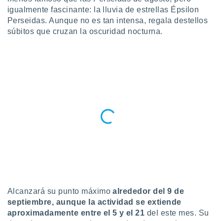
ublicidad y
igualmente fascinante: la lluvia de estrellas Épsilon
Perseidas. Aunque no es tan intensa, regala destellos
do en
súbitos que cruzan la oscuridad nocturna.
 mismo.
sultar más
 en nuestra
 Cookies
y
ualquier
ento
 botón
ación de
kies
 disponible
e nuestra
.
IVAMENTE,
Alcanzará su punto máximo
alrededor del 9 de
as
 a cookies
septiembre, aunque la actividad se extiende
aproximadamente entre el 5 y el 21
del este mes. Su
 no aceptar