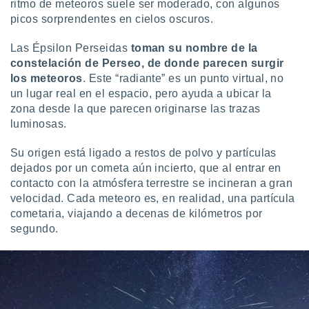
ritmo de meteoros suele ser moderado, con algunos
ón de
uedes
picos sorprendentes en cielos oscuros.
uestro sitio
ed.com.uy.
Las Épsilon Perseidas
toman su nombre de la
o, te
constelación de Perseo, de donde parecen surgir
 de que
los meteoros
. Este “radiante” es un punto virtual, no
talarán
un lugar real en el espacio, pero ayuda a ubicar la
e sean
zona desde la que parecen originarse las trazas
para
a
luminosas.
por el sitio
o se
Su origen está ligado a restos de polvo y partículas
cookies para
dejados por un cometa aún incierto, que al entrar en
contacto con la atmósfera terrestre se incineran a gran
nto ni para
velocidad. Cada meteoro es, en realidad, una partícula
licidad o
cometaria, viajando a decenas de kilómetros por
ado, aunque
segundo.
sualizar
general no
ada. Puedes
 instalación
y acceder a
io web a