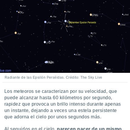
Radiante de las Epsilón Perséidas. Crédito: The Sky Live
Los meteoros se caracterizan por su velocidad, que
puede alcanzar hasta 60 kilómetros por segundo,
rapidez que provoca un brillo intenso durante apenas
un instante, dejando a veces una estela persistente
que adorna el cielo por unos segundos más.
Al seguirlos en el cielo,
parecen nacer de un mismo