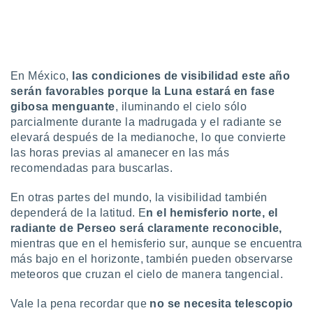
ar perfiles
idad
a, utilizar
a
 la
En México,
las condiciones de visibilidad este año
da, crear un
serán favorables porque la Luna estará en fase
personalizar
gibosa menguante
, iluminando el cielo sólo
o, uso de
parcialmente durante la madrugada y el radiante se
a la
elevará después de la medianoche, lo que convierte
e contenido
las horas previas al amanecer en las más
do, medir el
recomendadas para buscarlas.
 de la
medir el
 del
En otras partes del mundo, la visibilidad también
 comprender
dependerá de la latitud. E
n el hemisferio norte, el
 través de
radiante de Perseo será claramente reconocible,
s o a través
mientras que en el hemisferio sur, aunque se encuentra
nación de
más bajo en el horizonte, también pueden observarse
edentes de
meteoros que cruzan el cielo de manera tangencial.
fuentes,
y mejora de
os, uso de
Vale la pena recordar que
no se necesita telescopio