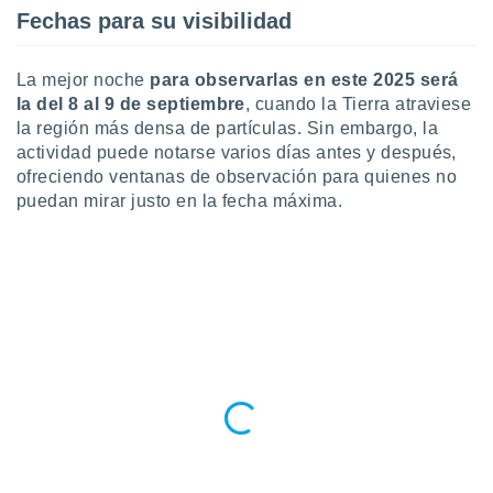
retirar su
Fechas para su visibilidad
ento u
 de datos
La mejor noche
para observarlas en este 2025 será
er momento
la del 8 al 9 de septiembre
, cuando la Tierra atraviese
ic en
la región más densa de partículas. Sin embargo, la
o en
actividad puede notarse varios días antes y después,
ofreciendo ventanas de observación para quienes no
 Cookies
en
puedan mirar justo en la fecha máxima.
eb.
y
socios
el
to de
la
 en un
 y/o acceder
 de datos
ara
 anuncios