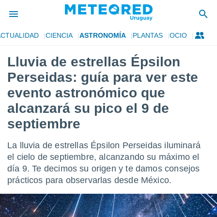
ACTUALIDAD
CIENCIA
ASTRONOMÍA
PLANTAS
OCIO
privacidad
Lluvia de estrellas Épsilon
o de
om.uy
Perseidas: guía para ver este
com.uy) ha
ado por
evento astronómico que
es para
alcanzará su pico el 9 de
ue la
 que se
septiembre
e calidad.
eder a este
ediante las
La lluvia de estrellas Épsilon Perseidas iluminará
opciones:
el cielo de septiembre, alcanzando su máximo el
día 9. Te decimos su origen y te damos consejos
ookies y
e forma
prácticos para observarlas desde México.
d digital
ada, basada