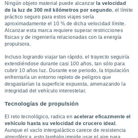
ados con el
Ningún objeto material puede alcanzar
la velocidad
 seleccionar
de la luz de 300 mil kilómetros por segundo
, el límite
o.
práctico seguro para estos viajes sería
calización
aproximadamente el 10 % de dicha velocidad límite.
precisa e
Alcanzar esta marca requiere superar restricciones
ión mediante
físicas y de ingeniería relacionadas con la energía
propulsora.
, publicidad
Incluso logrando viajar tan rápido, el trayecto seguiría
dos,
 publicidad
extendiéndose durante casi 100 años, tan sólo para
,
cubrir 10 años luz. Durante ese periodo, la tripulación
ón de
enfrentaría un entorno repleto de peligros que
 desarrollo
desgastarían la superficie expuesta, amenazando la
s.
integridad del vehículo interestelar.
tros 1199
ios
Tecnologías de propulsión
El reto tecnológico, radica en
acelerar eficazmente el
vehículo hasta su velocidad de crucero ideal
.
Aunque el vacío intergaláctico carece de resistencia
atmosférica, esto también impide usar el aire para