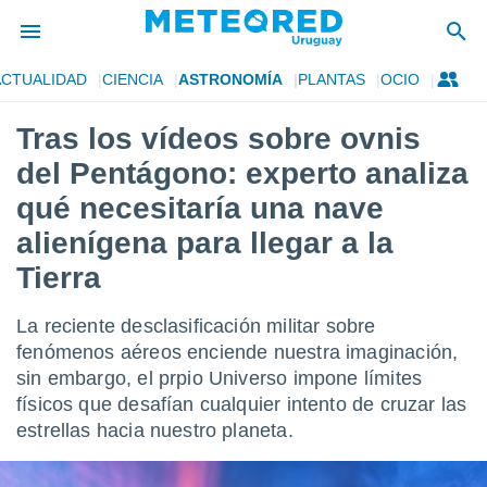
ACTUALIDAD
CIENCIA
ASTRONOMÍA
PLANTAS
OCIO
privacidad
Tras los vídeos sobre ovnis
o de
om.uy
del Pentágono: experto analiza
com.uy) ha
ado por
qué necesitaría una nave
es para
alienígena para llegar a la
ue la
 que se
Tierra
e calidad.
eder a este
ediante las
La reciente desclasificación militar sobre
opciones:
fenómenos aéreos enciende nuestra imaginación,
sin embargo, el prpio Universo impone límites
ookies y
e forma
físicos que desafían cualquier intento de cruzar las
estrellas hacia nuestro planeta.
d digital
ada, basada