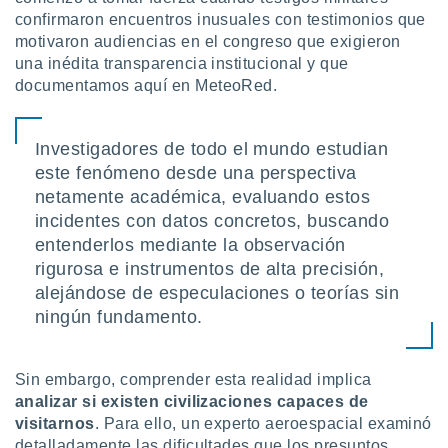
ón de
confirmaron encuentros inusuales con testimonios que
uedes
motivaron audiencias en el congreso que exigieron
uestro sitio
ed.com.uy.
una inédita transparencia institucional y que
o, te
documentamos aquí en MeteoRed.
 de que
talarán
e sean
Investigadores de todo el mundo estudian
para
este fenómeno desde una perspectiva
a
netamente académica, evaluando estos
por el sitio
o se
incidentes con datos concretos, buscando
cookies para
entenderlos mediante la observación
rigurosa e instrumentos de alta precisión,
nto ni para
licidad o
alejándose de especulaciones o teorías sin
ningún fundamento.
ado, aunque
sualizar
general no
Sin embargo, comprender esta realidad implica
ada. Puedes
analizar si existen civilizaciones capaces de
 instalación
visitarnos
. Para ello, un experto aeroespacial examinó
y acceder a
io web a
detalladamente las dificultades que los presuntos