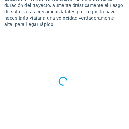
ar perfiles
duración del trayecto, aumenta drásticamente el riesgo
idad
de sufrir fallas mecánicas fatales por lo que la nave
a, utilizar
necesitaría viajar a una velocidad verdaderamente
a
alta, para llegar rápido.
 la
da, crear un
personalizar
o, uso de
a la
e contenido
do, medir el
 de la
medir el
 del
 comprender
 través de
s o a través
nación de
edentes de
fuentes,
y mejora de
os, uso de