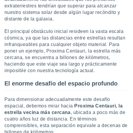
ste abono
extraterrestres tendrían que superar para alcanzar
 botón
nuestro sistema solar desde algún lugar recóndito y
.
distante de la galaxia.
nto,
El principal obstáculo inicial resideen la vasta escala
cósmica, ya que las distancias entre estrellas resultan
cios
infranqueables para cualquier objeto material. Para
kies,
poner un ejemplo, Proxima Centauri, la estrella más
ores únicos
cercana, se encuentra a billones de kilómetros,
as similares
haciendo que este viaje sea largo y prácticamente
nar,
rocesar
imposible con nuestra tecnología actual.
onales como
 este sitio
El enorme desafío del espacio profundo
recciones IP
ficadores de
 posible
Para dimensionar adecuadamente este desafío
s
espacial, debemos mirar hacia
Proxima Centauri, la
 traten tus
estrella vecina más cercana
, ubicada a poco más de
nales en
cuatro años luz de distancia. En términos
 interés
comprensibles, esta separación equivale a decenas de
go a lo que
nerte. Para
billones de kilómetros.