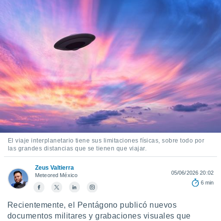
mación
ediante
ecnologías
nos permite
estra
ara seguir
e contenido
ACEPTAR
stándares
Y
sin coste.
CONTINUAR
 botón
continuar",
CONFIGURACIÓN
der a la
ndo la
 de todas
, ya sean
El viaje interplanetario tiene sus limitaciones físicas, sobre todo por
las grandes distancias que se tienen que viajar.
de nuestros
 nos
Zeus Valtierra
05/06/2026 20:02
Meteored México
 y análisis
6 min
tamiento en
b, así como
Recientemente, el Pentágono publicó nuevos
un perfil
para
documentos militares y grabaciones visuales que