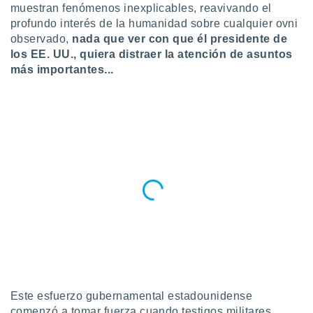
ublicidad y
muestran fenómenos inexplicables, reavivando el
profundo interés de la humanidad sobre cualquier ovni
do en
observado,
nada que ver con que él presidente de
 mismo.
los EE. UU., quiera distraer la atención de asuntos
sultar más
más importantes...
 en nuestra
 Cookies
y
ualquier
ento
 botón
ación de
kies
 disponible
e nuestra
.
IVAMENTE,
as
 a cookies
Este esfuerzo gubernamental estadounidense
 no aceptar
comenzó a tomar fuerza cuando testigos militares