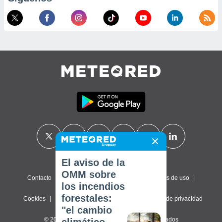
El aviso de la
OMM sobre
Contacto
Sobre nosotros
FAQ
Términos de uso
los incendios
forestales:
Cookies
Política de privacidad
Configuración de privacidad
"el cambio
© 2026 Meteored. Todos los derechos reservados