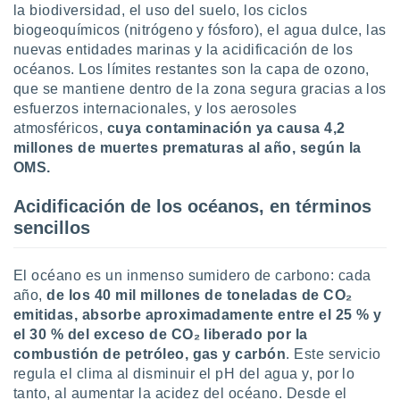
la biodiversidad, el uso del suelo, los ciclos
ar perfiles
idad
biogeoquímicos (nitrógeno y fósforo), el agua dulce, las
a, utilizar
nuevas entidades marinas y la acidificación de los
a
océanos. Los límites restantes son la capa de ozono,
 la
que se mantiene dentro de la zona segura gracias a los
esfuerzos internacionales, y los aerosoles
da, crear un
atmosféricos,
cuya contaminación ya causa 4,2
personalizar
o, uso de
millones de muertes prematuras al año, según la
a la
OMS.
e contenido
do, medir el
Acidificación de los océanos, en términos
 de la
sencillos
medir el
 del
 comprender
El océano es un inmenso sumidero de carbono: cada
 través de
año,
de los 40 mil millones de toneladas de CO₂
s o a través
emitidas, absorbe aproximadamente entre el 25 % y
nación de
edentes de
el 30 % del exceso de CO₂ liberado por la
fuentes,
combustión de petróleo, gas y carbón
. Este servicio
y mejora de
regula el clima al disminuir el pH del agua y, por lo
os, uso de
tanto, al aumentar la acidez del océano. Desde el