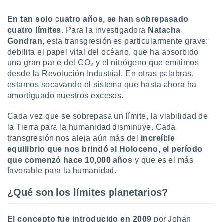
ón de
uedes
En tan solo cuatro años, se han sobrepasado
uestro sitio
cuatro límites.
Para la investigadora
Natacha
ed.com.uy.
o, te
Gondran
, esta transgresión es particularmente grave:
 de que
debilita el papel vital del océano, que ha absorbido
talarán
una gran parte del CO₂ y el nitrógeno que emitimos
e sean
desde la Revolución Industrial. En otras palabras,
para
estamos socavando el sistema que hasta ahora ha
a
amortiguado nuestros excesos.
por el sitio
o se
cookies para
Cada vez que se sobrepasa un límite, la viabilidad de
la Tierra para la humanidad disminuye. Cada
nto ni para
transgresión nos aleja aún más del
increíble
licidad o
equilibrio que nos brindó el Holoceno, el período
que comenzó hace 10,000 años
y que es el más
ado, aunque
favorable para la humanidad.
sualizar
general no
¿Qué son los límites planetarios?
ada. Puedes
 instalación
y acceder a
El concepto fue introducido en 2009
por Johan
io web a