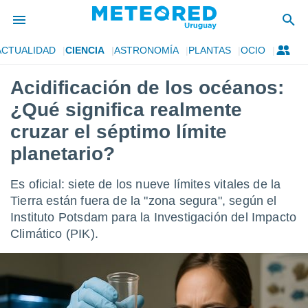
ACTUALIDAD
CIENCIA
ASTRONOMÍA
PLANTAS
OCIO
privacidad
Acidificación de los océanos:
o de
om.uy
¿Qué significa realmente
com.uy) ha
ado por
cruzar el séptimo límite
es para
planetario?
ue la
 que se
e calidad.
Es oficial: siete de los nueve límites vitales de la
eder a este
Tierra están fuera de la "zona segura", según el
ediante las
opciones:
Instituto Potsdam para la Investigación del Impacto
Climático (PIK).
ookies y
e forma
d digital
ada, basada