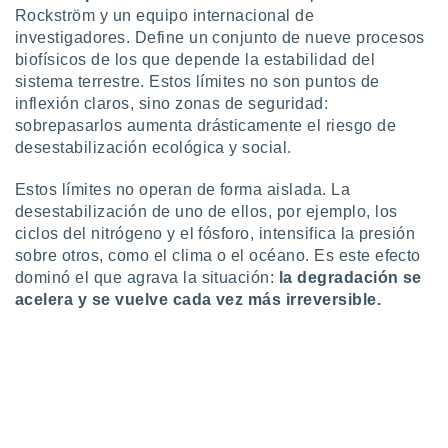
ste abono
Rockström y un equipo internacional de
 botón
investigadores. Define un conjunto de nueve procesos
.
biofísicos de los que depende la estabilidad del
sistema terrestre. Estos límites no son puntos de
nto,
inflexión claros, sino zonas de seguridad:
sobrepasarlos aumenta drásticamente el riesgo de
cios
desestabilización ecológica y social.
kies,
ores únicos
Estos límites no operan de forma aislada. La
as similares
desestabilización de uno de ellos, por ejemplo, los
nar,
ciclos del nitrógeno y el fósforo, intensifica la presión
rocesar
onales como
sobre otros, como el clima o el océano. Es este efecto
 este sitio
dominó el que agrava la situación:
la degradación se
recciones IP
acelera y se vuelve cada vez más irreversible.
ficadores de
 posible
s
 traten tus
nales en
 interés
go a lo que
nerte. Para