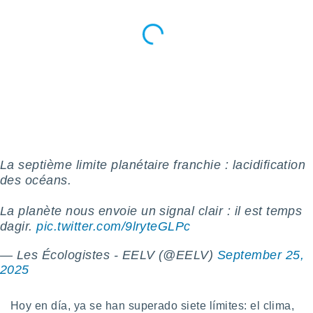
retirar su
ento u
 de datos
er momento
ic en
o en
 Cookies
en
eb.
y
La septième limite planétaire franchie : lacidification
socios
des océans.
el
La planète nous envoie un signal clair : il est temps
to de
dagir.
pic.twitter.com/9lryteGLPc
la
— Les Écologistes - EELV (@EELV)
September 25,
 en un
2025
 y/o acceder
 de datos
ara
Hoy en día, ya se han superado siete límites: el clima,
 anuncios