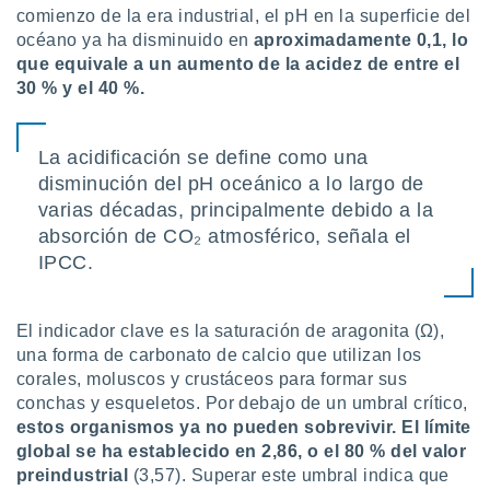
ados con el
comienzo de la era industrial, el pH en la superficie del
 seleccionar
océano ya ha disminuido en
aproximadamente 0,1, lo
o.
que equivale a un aumento de la acidez de entre el
calización
30 % y el 40 %.
precisa e
ión mediante
La acidificación se define como una
, publicidad
disminución del pH oceánico a lo largo de
dos,
varias décadas, principalmente debido a la
 publicidad
absorción de CO₂ atmosférico, señala el
,
IPCC.
ón de
 desarrollo
s.
El indicador clave es la saturación de aragonita (Ω),
tros 1199
una forma de carbonato de calcio que utilizan los
ios
corales, moluscos y crustáceos para formar sus
conchas y esqueletos. Por debajo de un umbral crítico,
estos organismos ya no pueden sobrevivir. El límite
global se ha establecido en 2,86, o el 80 % del valor
preindustrial
(3,57). Superar este umbral indica que