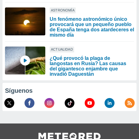
ASTRONOMÍA
Un fenómeno astronómico único
provocará que un pequeño pueblo
de España tenga dos atardeceres el
mismo día
ACTUALIDAD
¿Qué provocó la plaga de
langostas en Rusia? Las causas
del gigantesco enjambre que
invadió Daguestán
Síguenos