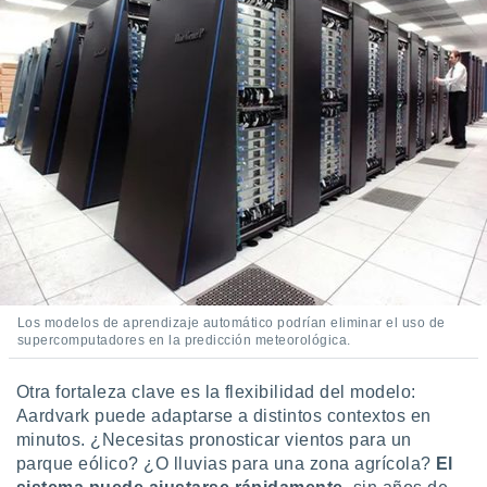
ar perfiles
idad
a, utilizar
a
 la
da, crear un
personalizar
o, uso de
a la
e contenido
do, medir el
 de la
medir el
 del
 comprender
Los modelos de aprendizaje automático podrían eliminar el uso de
supercomputadores en la predicción meteorológica.
 través de
s o a través
nación de
Otra fortaleza clave es la flexibilidad del modelo:
edentes de
Aardvark puede adaptarse a distintos contextos en
fuentes,
minutos. ¿Necesitas pronosticar vientos para un
y mejora de
parque eólico? ¿O lluvias para una zona agrícola?
El
os, uso de