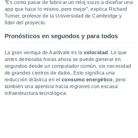
“Es como pasar de fabricar un reloj suizo a diseñar una
ste abono
app que hace lo mismo, pero mejor”, explica Richard
 botón
Turner, profesor de la Universidad de Cambridge y
.
líder del proyecto.
nto,
Pronósticos en segundos y para todos
cios
kies,
La gran ventaja de Aardvark es la
velocidad
. Lo que
ores únicos
antes demoraba horas ahora se puede generar en
as similares
segundos desde un computador común, sin necesidad
nar,
rocesar
de grandes centros de datos. Esto significa una
onales como
reducción drástica en el
consumo energético
, pero
 este sitio
también una apertura hacia regiones con escasa
recciones IP
infraestructura tecnológica.
ficadores de
 posible
s
 traten tus
nales en
 interés
go a lo que
nerte. Para