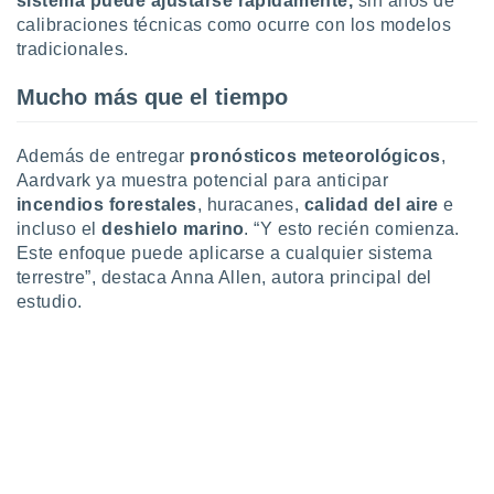
sistema puede ajustarse rápidamente,
sin años de
ados con el
 seleccionar
calibraciones técnicas como ocurre con los modelos
o.
tradicionales.
calización
Mucho más que el tiempo
precisa e
ión mediante
Además de entregar
pronósticos meteorológicos
,
, publicidad
Aardvark ya muestra potencial para anticipar
dos,
incendios forestales
, huracanes,
calidad del aire
e
 publicidad
incluso el
deshielo marino
. “Y esto recién comienza.
,
Este enfoque puede aplicarse a cualquier sistema
ón de
terrestre”, destaca Anna Allen, autora principal del
 desarrollo
estudio.
s.
tros 1199
ios