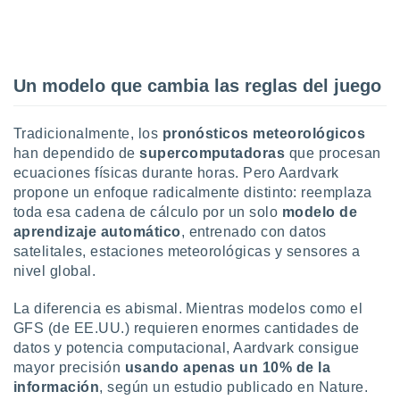
ón de
uedes
uestro sitio
ed.com.uy.
o, te
Un modelo que cambia las reglas del juego
 de que
talarán
e sean
Tradicionalmente, los
pronósticos meteorológicos
para
han dependido de
supercomputadoras
que procesan
a
ecuaciones físicas durante horas. Pero Aardvark
por el sitio
o se
propone un enfoque radicalmente distinto: reemplaza
cookies para
toda esa cadena de cálculo por un solo
modelo de
aprendizaje automático
, entrenado con datos
nto ni para
satelitales, estaciones meteorológicas y sensores a
licidad o
nivel global.
ado, aunque
La diferencia es abismal. Mientras modelos como el
sualizar
general no
GFS (de EE.UU.) requieren enormes cantidades de
ada. Puedes
datos y potencia computacional, Aardvark consigue
 instalación
mayor precisión
usando apenas un 10% de la
y acceder a
información
, según un estudio publicado en Nature.
io web a