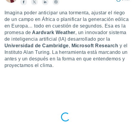
ublicidad y
Imagina poder anticipar una tormenta, ajustar el riego
do en
 mismo.
de un campo en África o planificar la generación eólica
sultar más
en Europa… todo en cuestión de segundos. Esa es la
 en nuestra
promesa de
Aardvark Weather
, un innovador sistema
 Cookies
y
de inteligencia artificial (IA) desarrollado por la
ualquier
Universidad de Cambridge
,
Microsoft Research
y el
Instituto Alan Turing. La herramienta está marcando un
ento
antes y un después en la forma en que entendemos y
 botón
ación de
proyectamos el clima.
kies
 disponible
e nuestra
.
IVAMENTE,
as
 a cookies
 no aceptar