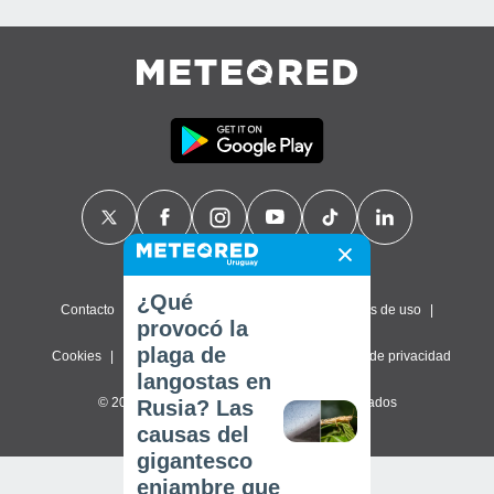
¿Qué
Contacto
Sobre nosotros
FAQ
Términos de uso
provocó la
plaga de
Cookies
Política de privacidad
Configuración de privacidad
langostas en
© 2026 Meteored. Todos los derechos reservados
Rusia? Las
causas del
gigantesco
enjambre que