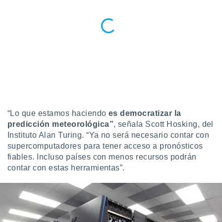
retirar su
ento u
 de datos
er momento
ic en
o en
 Cookies
en
eb.
y
“Lo que estamos haciendo
es democratizar la
socios
predicción meteorológica”
, señala Scott Hosking, del
el
Instituto Alan Turing. “Ya no será necesario contar con
supercomputadores para tener acceso a pronósticos
to de
fiables. Incluso países con menos recursos podrán
contar con estas herramientas”.
la
 en un
 y/o acceder
 de datos
ara
 anuncios