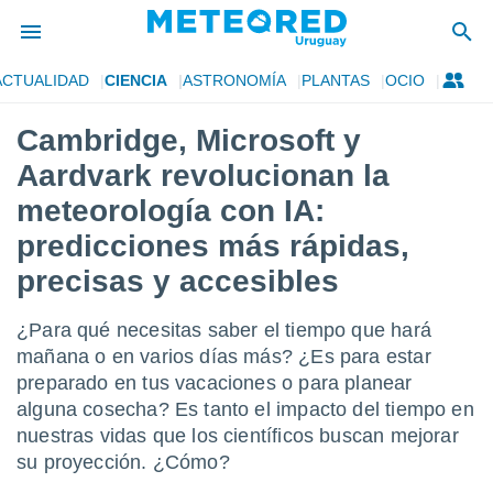
ACTUALIDAD
CIENCIA
ASTRONOMÍA
PLANTAS
OCIO
privacidad
Cambridge, Microsoft y
o de
om.uy
Aardvark revolucionan la
com.uy) ha
ado por
meteorología con IA:
es para
predicciones más rápidas,
ue la
 que se
precisas y accesibles
e calidad.
eder a este
ediante las
¿Para qué necesitas saber el tiempo que hará
opciones:
mañana o en varios días más? ¿Es para estar
preparado en tus vacaciones o para planear
ookies y
e forma
alguna cosecha? Es tanto el impacto del tiempo en
nuestras vidas que los científicos buscan mejorar
d digital
su proyección. ¿Cómo?
ada, basada