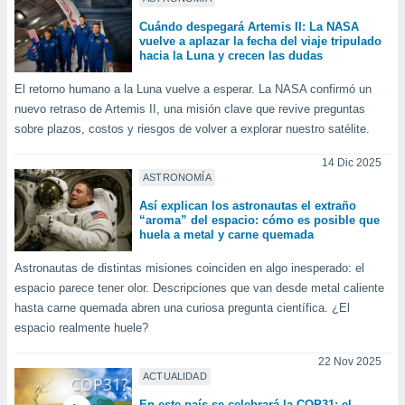
ste abono
Cuándo despegará Artemis II: La NASA
 botón
vuelve a aplazar la fecha del viaje tripulado
.
hacia la Luna y crecen las dudas
El retorno humano a la Luna vuelve a esperar. La NASA confirmó un
nto,
nuevo retraso de Artemis II, una misión clave que revive preguntas
cios
sobre plazos, costos y riesgos de volver a explorar nuestro satélite.
kies,
ores únicos
14 Dic 2025
as similares
ASTRONOMÍA
nar,
Así explican los astronautas el extraño
rocesar
“aroma” del espacio: cómo es posible que
onales como
huela a metal y carne quemada
 este sitio
recciones IP
Astronautas de distintas misiones coinciden en algo inesperado: el
ficadores de
espacio parece tener olor. Descripciones que van desde metal caliente
 posible
hasta carne quemada abren una curiosa pregunta científica. ¿El
s
espacio realmente huele?
 traten tus
nales en
22 Nov 2025
 interés
ACTUALIDAD
go a lo que
nerte. Para
En este país se celebrará la COP31: el