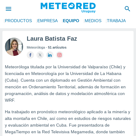
S
PRODUCTOS
EMPRESA
EQUIPO
MEDIOS
TRABAJA
privacidad
o de
Laura Batista Faz
om.uy
Meteoróloga -
51 artículos
com.uy) ha
ado por
es para
ue la
Meteoróloga titulada por la Universidad de Valparaíso (Chile) y
 que se
licenciada en Meteorología por la Universidad de La Habana
e calidad.
(Cuba). Cuenta con un diplomado en Gestión Ambiental con
eder a este
mención en Ordenamiento Territorial, además de formación en
ediante las
programación, análisis de datos y modelación atmosférica con
opciones:
WRF.
ookies y
Ha trabajado en pronóstico meteorológico aplicado a la minería y
e forma
alta montaña en Chile, así como en estudios de riesgos naturales
y evaluación ambiental en Cuba. Fue presentadora de
d digital
MegaTiempo en la Red Televisiva Megamedia, donde también
ada, basada