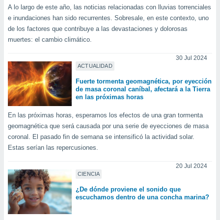
ados con el
A lo largo de este año, las noticias relacionadas con lluvias torrenciales
 seleccionar
e inundaciones han sido recurrentes. Sobresale, en este contexto, uno
o.
de los factores que contribuye a las devastaciones y dolorosas
calización
muertes: el cambio climático.
precisa e
ión mediante
30 Jul 2024
ACTUALIDAD
, publicidad
Fuerte tormenta geomagnética, por eyección
de masa coronal caníbal, afectará a la Tierra
dos,
en las próximas horas
 publicidad
,
En las próximas horas, esperamos los efectos de una gran tormenta
ón de
geomagnética que será causada por una serie de eyecciones de masa
 desarrollo
coronal. El pasado fin de semana se intensificó la actividad solar.
s.
Estas serían las repercusiones.
tros 1199
ios
20 Jul 2024
CIENCIA
¿De dónde proviene el sonido que
escuchamos dentro de una concha marina?