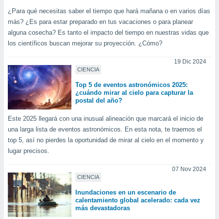
ar perfiles
¿Para qué necesitas saber el tiempo que hará mañana o en varios días
idad
más? ¿Es para estar preparado en tus vacaciones o para planear
a, utilizar
alguna cosecha? Es tanto el impacto del tiempo en nuestras vidas que
a
 la
los científicos buscan mejorar su proyección. ¿Cómo?
da, crear un
19 Dic 2024
CIENCIA
personalizar
o, uso de
Top 5 de eventos astronómicos 2025:
a la
¿cuándo mirar al cielo para capturar la
e contenido
postal del año?
do, medir el
 de la
Este 2025 llegará con una inusual alineación que marcará el inicio de
medir el
una larga lista de eventos astronómicos. En esta nota, te traemos el
 del
top 5, así no pierdes la oportunidad de mirar al cielo en el momento y
 comprender
lugar precisos.
 través de
s o a través
07 Nov 2024
nación de
CIENCIA
edentes de
fuentes,
Inundaciones en un escenario de
calentamiento global acelerado: cada vez
y mejora de
más devastadoras
os, uso de