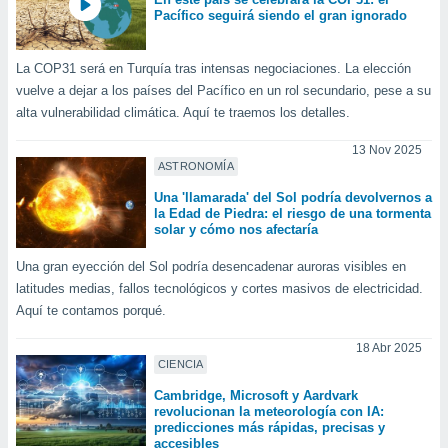
retirar su
Pacífico seguirá siendo el gran ignorado
ento u
La COP31 será en Turquía tras intensas negociaciones. La elección
 de datos
er momento
vuelve a dejar a los países del Pacífico en un rol secundario, pese a su
ic en
alta vulnerabilidad climática. Aquí te traemos los detalles.
o en
13 Nov 2025
 Cookies
en
ASTRONOMÍA
eb.
Una 'llamarada' del Sol podría devolvernos a
la Edad de Piedra: el riesgo de una tormenta
y
solar y cómo nos afectaría
socios
el
Una gran eyección del Sol podría desencadenar auroras visibles en
latitudes medias, fallos tecnológicos y cortes masivos de electricidad.
to de
Aquí te contamos porqué.
la
18 Abr 2025
 en un
CIENCIA
 y/o acceder
Cambridge, Microsoft y Aardvark
 de datos
revolucionan la meteorología con IA:
ara
predicciones más rápidas, precisas y
 anuncios
accesibles