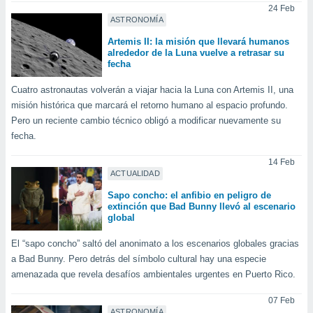
ón de
24 Feb
uedes
ASTRONOMÍA
uestro sitio
Artemis II: la misión que llevará humanos
ed.com.uy.
alrededor de la Luna vuelve a retrasar su
o, te
fecha
 de que
talarán
Cuatro astronautas volverán a viajar hacia la Luna con Artemis II, una
e sean
misión histórica que marcará el retorno humano al espacio profundo.
para
Pero un reciente cambio técnico obligó a modificar nuevamente su
a
fecha.
por el sitio
o se
14 Feb
cookies para
ACTUALIDAD
nto ni para
Sapo concho: el anfibio en peligro de
licidad o
extinción que Bad Bunny llevó al escenario
global
ado, aunque
sualizar
El “sapo concho” saltó del anonimato a los escenarios globales gracias
general no
a Bad Bunny. Pero detrás del símbolo cultural hay una especie
ada. Puedes
amenazada que revela desafíos ambientales urgentes en Puerto Rico.
 instalación
y acceder a
07 Feb
io web a
ASTRONOMÍA