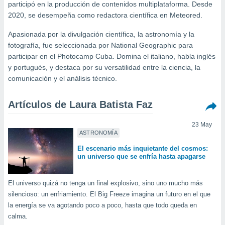
mación
participó en la producción de contenidos multiplataforma. Desde
ediante
2020, se desempeña como redactora científica en Meteored.
ecnologías
nos permite
Apasionada por la divulgación científica, la astronomía y la
estra
fotografía, fue seleccionada por National Geographic para
ara seguir
participar en el Photocamp Cuba. Domina el italiano, habla inglés
e contenido
ACEPTAR
y portugués, y destaca por su versatilidad entre la ciencia, la
stándares
Y
comunicación y el análisis técnico.
sin coste.
CONTINUAR
 botón
Artículos de Laura Batista Faz
continuar",
CONFIGURACIÓN
der a la
ndo la
23 May
 de todas
ASTRONOMÍA
, ya sean
El escenario más inquietante del cosmos:
de nuestros
un universo que se enfría hasta apagarse
 nos
 y análisis
El universo quizá no tenga un final explosivo, sino uno mucho más
tamiento en
silencioso: un enfriamiento. El Big Freeze imagina un futuro en el que
b, así como
la energía se va agotando poco a poco, hasta que todo queda en
un perfil
calma.
para