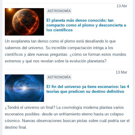
ublicidad y
13 Abr
ASTRONOMÍA
do en
 mismo.
El planeta más denso conocido: tan
sultar más
compacto como el plomo y desconcierta a
los científicos
 en nuestra
 Cookies
y
Un exoplaneta tan denso como el plomo está desafiando lo que
ualquier
sabemos del universo. Su increíble compactación intriga a los
ento
científicos y abre nuevas preguntas: ¿cómo se forman estos mundos
 botón
extremos y qué nos revelan sobre la evolución planetaria?
ación de
kies
13 Mar
 disponible
ASTRONOMÍA
e nuestra
El fin del universo ya tiene escenarios: las 4
.
teorías que predicen su destino definitivo
IVAMENTE,
¿Tendrá el universo un final? La cosmología moderna plantea varios
escenarios posibles: desde un enfriamiento eterno hasta un colapso
as
cósmico. Nuevas observaciones buscan pistas sobre cuál podría ser el
 a cookies
destino final.
 no aceptar