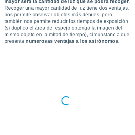
mayor será la cantidad de luz que se podrá recoger.
retirar su
Recoger una mayor cantidad de luz tiene dos ventajas,
ento u
nos permite observar objetos más débiles, pero
también nos permite reducir los tiempos de exposición
 de datos
er momento
(si duplico el área del espejo obtengo la imagen del
ic en
mismo objeto en la mitad de tiempo), circunstancia que
o en
presenta
numerosas ventajas a los astrónomos
.
 Cookies
en
eb.
y
socios
el
to de
la
 en un
 y/o acceder
 de datos
ara
 anuncios