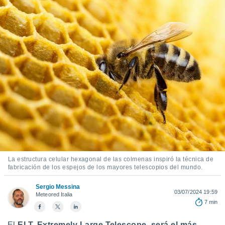
mación
ediante
ecnologías
nos permite
estra
ara seguir
e contenido
ACEPTAR
stándares
Y
sin coste.
CONTINUAR
 botón
continuar",
CONFIGURACIÓN
der a la
ndo la
 de todas
, ya sean
de nuestros
La estructura celular hexagonal de las colmenas inspiró la técnica de
 nos
fabricación de los espejos de los mayores telescopios del mundo.
 y análisis
Sergio Messina
tamiento en
03/07/2024 19:59
Meteored Italia
b, así como
7 min
un perfil
para
El
ELT, Extremely Large Telescope, será el más