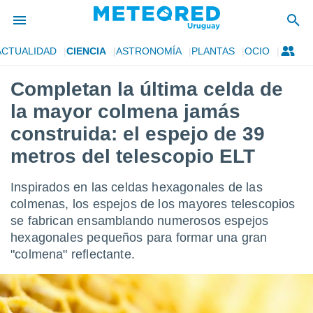
ACTUALIDAD
CIENCIA
ASTRONOMÍA
PLANTAS
OCIO
privacidad
Completan la última celda de
o de
om.uy
la mayor colmena jamás
com.uy) ha
ado por
construida: el espejo de 39
es para
metros del telescopio ELT
ue la
 que se
e calidad.
Inspirados en las celdas hexagonales de las
eder a este
colmenas, los espejos de los mayores telescopios
ediante las
opciones:
se fabrican ensamblando numerosos espejos
hexagonales pequeños para formar una gran
ookies y
"colmena" reflectante.
e forma
d digital
ada, basada