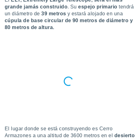
ublicidad y
grande jamás construido
. Su
espejo primario
tendrá
un diámetro de
39 metros
y estará alojado en una
do en
 mismo.
cúpula de base circular de 90 metros de diámetro y
sultar más
80 metros de altura.
 en nuestra
 Cookies
y
ualquier
ento
 botón
ación de
kies
 disponible
e nuestra
.
IVAMENTE,
as
 a cookies
El lugar donde se está construyendo es Cerro
Armazones a una altitud de 3600 metros en el
desierto
 no aceptar