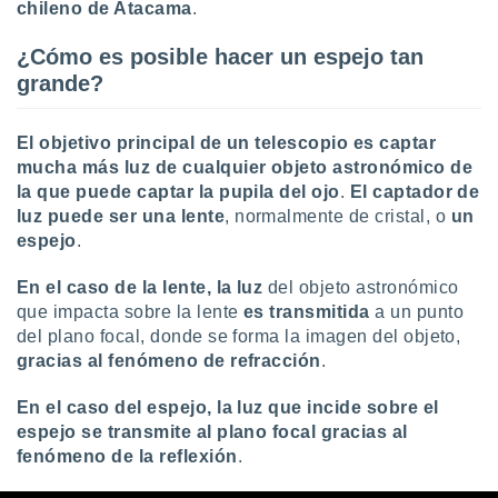
ón de
chileno de Atacama
.
uedes
uestro sitio
¿Cómo es posible hacer un espejo tan
ed.com.uy.
grande?
o, te
 de que
talarán
El objetivo principal de un telescopio es captar
e sean
mucha más luz de cualquier objeto astronómico de
para
la que puede captar la pupila del ojo
.
El captador de
a
luz puede ser
una lente
, normalmente de cristal, o
un
por el sitio
o se
espejo
.
cookies para
En el caso de la lente,
la luz
del objeto astronómico
nto ni para
que impacta sobre la lente
es transmitida
a un punto
licidad o
del plano focal, donde se forma la imagen del objeto,
gracias al fenómeno de refracción
.
ado, aunque
sualizar
En el caso del espejo, la luz que incide sobre el
general no
ada. Puedes
espejo se transmite al plano focal gracias al
 instalación
fenómeno de la reflexión
.
y acceder a
io web a