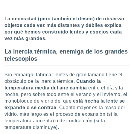
ar perfiles
idad
a, utilizar
La necesidad (pero también el deseo) de observar
a
objetos cada vez más distantes y débiles explica
 la
por qué hemos construido lentes y espejos cada
da, crear un
vez más grandes.
personalizar
o, uso de
La inercia térmica, enemiga de los grandes
a la
telescopios
e contenido
do, medir el
 de la
Sin embargo, fabricar lentes de gran tamaño tiene el
medir el
obstáculo de la inercia térmica.
Cuando
la
 del
temperatura media del aire cambia
entre el día y la
 comprender
noche, pero sobre todo entre el verano y el invierno, el
 través de
s o a través
monobloque de vidrio del que
está hecha la lente se
nación de
expande o se contrae
. Cuanto mayor es la masa del
edentes de
vidrio, más largo es el proceso de expansión (si la
fuentes,
temperatura aumenta) o de contracción (si la
y mejora de
temperatura disminuye).
os, uso de