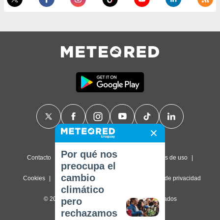
Por qué nos
Contacto
Sobre nosotros
FAQ
Términos de uso
preocupa el
cambio
Cookies
Política de privacidad
Configuración de privacidad
climático
© 2026 Meteored. Todos los derechos reservados
pero
rechazamos