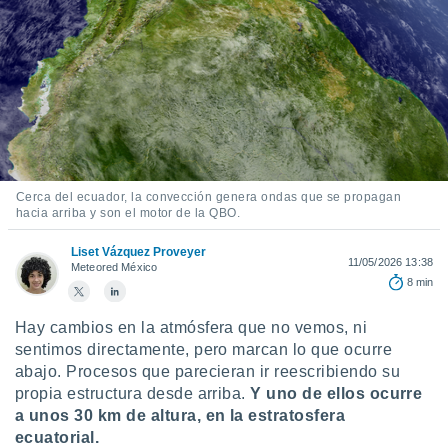
mación
ediante
ecnologías
nos permite
estra
ara seguir
e contenido
ACEPTAR
stándares
Y
sin coste.
CONTINUAR
 botón
Cerca del ecuador, la convección genera ondas que se propagan
continuar",
hacia arriba y son el motor de la QBO.
CONFIGURACIÓN
der a la
ndo la
Liset Vázquez Proveyer
11/05/2026 13:38
 de todas
Meteored México
8 min
, ya sean
de nuestros
 nos
Hay cambios en la atmósfera que no vemos, ni
sentimos directamente, pero marcan lo que ocurre
 y análisis
abajo. Procesos que parecieran ir reescribiendo su
tamiento en
propia estructura desde arriba.
Y uno de ellos ocurre
b, así como
a unos 30 km de altura, en la estratosfera
un perfil
para
ecuatorial.