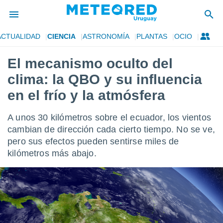
ACTUALIDAD
CIENCIA
ASTRONOMÍA
PLANTAS
OCIO
privacidad
El mecanismo oculto del
o de
om.uy
clima: la QBO y su influencia
com.uy) ha
ado por
en el frío y la atmósfera
es para
ue la
A unos 30 kilómetros sobre el ecuador, los vientos
 que se
e calidad.
cambian de dirección cada cierto tiempo. No se ve,
eder a este
pero sus efectos pueden sentirse miles de
ediante las
kilómetros más abajo.
opciones:
ookies y
e forma
d digital
ada, basada