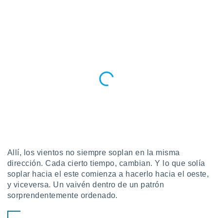
ublicidad y
do en
 mismo.
sultar más
 en nuestra
 Cookies
y
ualquier
ento
 botón
ación de
kies
 disponible
e nuestra
.
Allí, los vientos no siempre soplan en la misma
IVAMENTE,
dirección. Cada cierto tiempo, cambian. Y lo que solía
soplar hacia el este comienza a hacerlo hacia el oeste,
y viceversa. Un vaivén dentro de un patrón
as
sorprendentemente ordenado.
 a cookies
 no aceptar