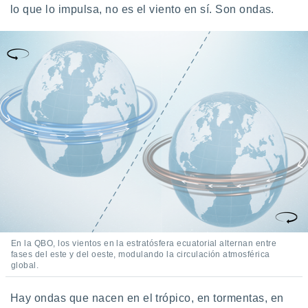
lo que lo impulsa, no es el viento en sí. Son ondas.
ste abono
 botón
.
nto,
cios
kies,
ores únicos
as similares
nar,
rocesar
onales como
 este sitio
recciones IP
ficadores de
 posible
s
En la QBO, los vientos en la estratósfera ecuatorial alternan entre
 traten tus
fases del este y del oeste, modulando la circulación atmosférica
nales en
global.
 interés
go a lo que
Hay ondas que nacen en el trópico, en tormentas, en
nerte. Para