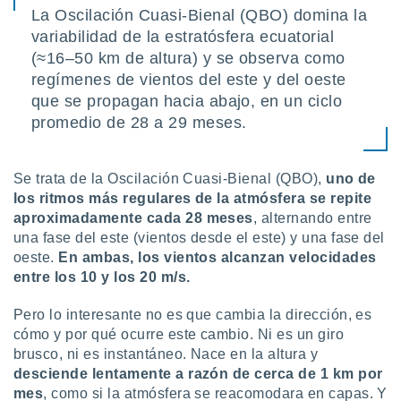
ón de
La Oscilación Cuasi-Bienal (QBO) domina la
uedes
variabilidad de la estratósfera ecuatorial
uestro sitio
ed.com.uy.
(≈16–50 km de altura) y se observa como
o, te
regímenes de vientos del este y del oeste
 de que
que se propagan hacia abajo, en un ciclo
talarán
promedio de 28 a 29 meses.
e sean
para
a
por el sitio
Se trata de la Oscilación Cuasi-Bienal (QBO),
uno de
o se
los ritmos más regulares de la atmósfera se repite
cookies para
aproximadamente cada 28 meses
, alternando entre
una fase del este (vientos desde el este) y una fase del
nto ni para
oeste.
En ambas, los vientos alcanzan velocidades
licidad o
entre los 10 y los 20 m/s.
ado, aunque
sualizar
Pero lo interesante no es que cambia la dirección, es
general no
cómo y por qué ocurre este cambio. Ni es un giro
ada. Puedes
brusco, ni es instantáneo. Nace en la altura y
 instalación
desciende lentamente a razón de cerca de 1 km por
y acceder a
mes
, como si la atmósfera se reacomodara en capas. Y
io web a