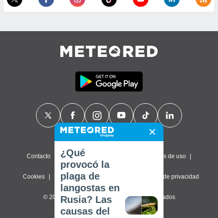
¿Qué
Contacto
Sobre nosotros
FAQ
Términos de uso
provocó la
plaga de
Cookies
Política de privacidad
Configuración de privacidad
langostas en
© 2026 Meteored. Todos los derechos reservados
Rusia? Las
causas del