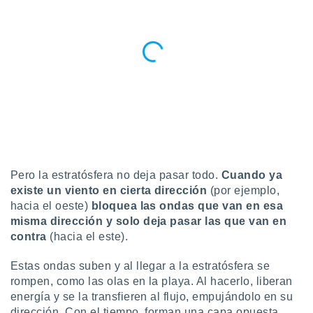
ar perfiles
idad
a, utilizar
a
 la
da, crear un
personalizar
o, uso de
a la
e contenido
do, medir el
 de la
Pero la estratósfera no deja pasar todo.
Cuando ya
medir el
existe un viento en cierta dirección
(por ejemplo,
 del
hacia el oeste)
bloquea las ondas que van en esa
 comprender
misma dirección y solo deja pasar las que van en
 través de
s o a través
contra
(hacia el este).
nación de
edentes de
Estas ondas suben y al llegar a la estratósfera se
fuentes,
rompen, como las olas en la playa. Al hacerlo, liberan
y mejora de
energía y se la transfieren al flujo, empujándolo en su
os, uso de
dirección. Con el tiempo, forman una capa opuesta