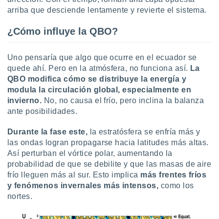
ados con el
arriba que desciende lentamente y revierte el sistema.
 seleccionar
o.
¿Cómo influye la QBO?
calización
precisa e
ión mediante
Uno pensaría que algo que ocurre en el ecuador se
quede ahí. Pero en la atmósfera, no funciona así.
La
, publicidad
QBO modifica cómo se distribuye la energía y
modula la circulación global, especialmente en
dos,
 publicidad
invierno.
No, no causa el frío, pero inclina la balanza
,
ante posibilidades.
ón de
 desarrollo
Durante la fase este,
la estratósfera se enfría más y
s.
las ondas logran propagarse hacia latitudes más altas.
tros 1199
Así perturban el vórtice polar, aumentando la
ios
probabilidad de que se debilite y que las masas de aire
frío lleguen más al sur. Esto implica
más frentes fríos
y fenómenos invernales más intensos,
como los
nortes.