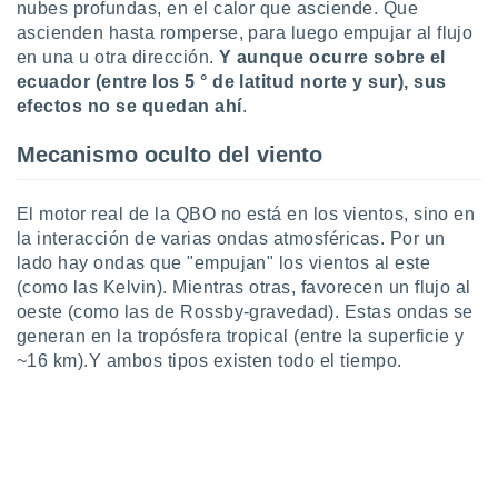
nubes profundas, en el calor que asciende. Que
retirar su
ascienden hasta romperse, para luego empujar al flujo
ento u
en una u otra dirección.
Y aunque ocurre sobre el
 de datos
ecuador (entre los 5 ° de latitud norte y sur), sus
er momento
efectos no se quedan ahí
.
ic en
o en
Mecanismo oculto del viento
 Cookies
en
eb.
El motor real de la QBO no está en los vientos, sino en
la interacción de varias ondas atmosféricas. Por un
y
lado hay ondas que "empujan" los vientos al este
socios
(como las Kelvin). Mientras otras, favorecen un flujo al
el
oeste (como las de Rossby-gravedad). Estas ondas se
to de
generan en la tropósfera tropical (entre la superficie y
~16 km).Y ambos tipos existen todo el tiempo.
la
 en un
 y/o acceder
 de datos
ara
 anuncios