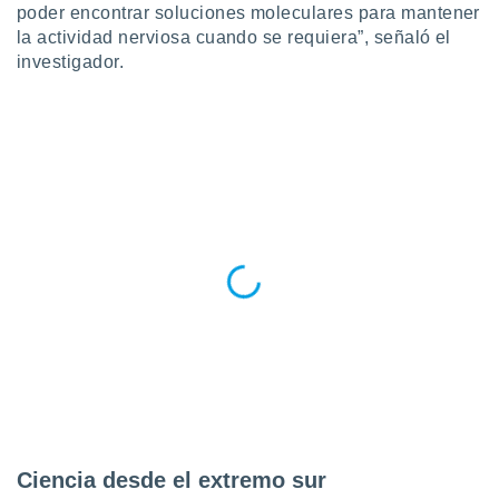
ados con el
poder encontrar soluciones moleculares para mantener
 seleccionar
la actividad nerviosa cuando se requiera”, señaló el
o.
investigador.
calización
precisa e
ión mediante
, publicidad
dos,
 publicidad
,
ón de
 desarrollo
s.
tros 1199
ios
Ciencia desde el extremo sur