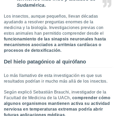
retirar su
Sudamérica.
ento u
Los insectos, aunque pequeños, llevan décadas
 de datos
ayudando a resolver preguntas enormes de la
er momento
medicina y la biología. Investigaciones previas con
ic en
estos animales han permitido comprender desde el
o en
funcionamiento de las sinapsis neuronales
hasta
 Cookies
en
mecanismos asociados a arritmias cardíacas o
eb.
procesos de detoxificación.
y
Del hielo patagónico al quirófano
socios
el
Lo más llamativo de esta investigación es que sus
to de
resultados podrían ir mucho más allá de los insectos.
la
Según explicó Sebastián Brauchi, investigador de la
 en un
Facultad de Medicina de la UACh,
comprender cómo
 y/o acceder
algunos organismos mantienen activa su actividad
 de datos
nerviosa en temperaturas extremas podría abrir
ara
 anuncios
futuras aplicaciones médicas.