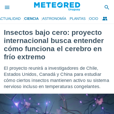
ACTUALIDAD
CIENCIA
ASTRONOMÍA
PLANTAS
OCIO
privacidad
Insectos bajo cero: proyecto
o de
om.uy
internacional busca entender
com.uy) ha
ado por
cómo funciona el cerebro en
es para
frío extremo
ue la
 que se
e calidad.
El proyecto reunirá a investigadores de Chile,
eder a este
Estados Unidos, Canadá y China para estudiar
ediante las
opciones:
cómo ciertos insectos mantienen activo su sistema
nervioso incluso en temperaturas congelantes.
ookies y
e forma
d digital
ada, basada