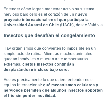
ón de
uedes
Entender cómo logran mantener activo su sistema
uestro sitio
nervioso bajo cero es el corazón de un
nuevo
ed.com.uy.
proyecto internacional en el que participa la
o, te
 de que
Universidad Austral de Chile
(UACh), desde Valdivia.
talarán
e sean
Insectos que desafían el congelamiento
para
a
por el sitio
Hay organismos que convierten lo imposible en un
o se
simple acto de rutina. Mientras muchos animales
cookies para
quedan inmóviles o mueren ante temperaturas
extremas,
ciertos insectos continúan
nto ni para
desplazándose incluso bajo cero.
licidad o
ado, aunque
Eso es precisamente lo que quiere entender este
sualizar
equipo internacional:
qué mecanismos celulares y
general no
nerviosos permiten que algunos insectos soporten
ada. Puedes
el frío sin perder movilidad.
 instalación
y acceder a
io web a