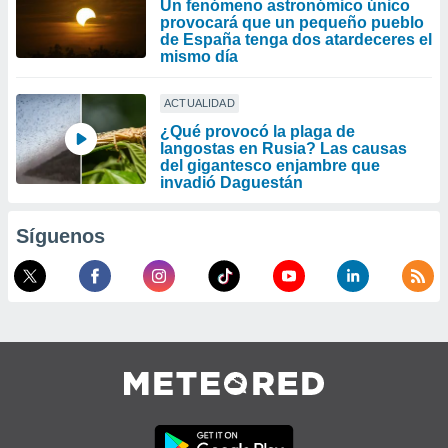
Un fenómeno astronómico único
provocará que un pequeño pueblo
de España tenga dos atardeceres el
mismo día
ACTUALIDAD
¿Qué provocó la plaga de
langostas en Rusia? Las causas
del gigantesco enjambre que
invadió Daguestán
Síguenos