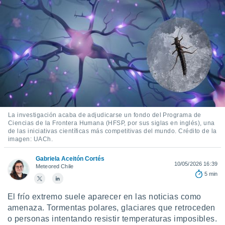
mación
ediante
ecnologías
nos permite
estra
ara seguir
e contenido
ACEPTAR
stándares
Y
sin coste.
CONTINUAR
 botón
continuar",
CONFIGURACIÓN
der a la
La investigación acaba de adjudicarse un fondo del Programa de
ndo la
Ciencias de la Frontera Humana (HFSP, por sus siglas en inglés), una
de las iniciativas científicas más competitivas del mundo. Crédito de la
 de todas
imagen: UACh.
, ya sean
de nuestros
Gabriela Aceitón Cortés
 nos
10/05/2026 16:39
Meteored Chile
5 min
 y análisis
tamiento en
El frío extremo suele aparecer en las noticias como
b, así como
amenaza. Tormentas polares, glaciares que retroceden
un perfil
o personas intentando resistir temperaturas imposibles.
para