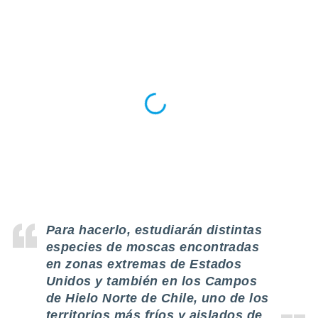
ste abono
 botón
.
nto,
cios
kies,
ores únicos
as similares
nar,
rocesar
onales como
 este sitio
recciones IP
ficadores de
Para hacerlo, estudiarán distintas
 posible
especies de moscas encontradas
s
 traten tus
en zonas extremas de Estados
nales en
Unidos y también en los Campos
 interés
de Hielo Norte de Chile, uno de los
go a lo que
territorios más fríos y aislados de
nerte. Para