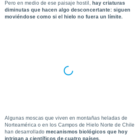
ublicidad y
Pero en medio de ese paisaje hostil,
hay criaturas
diminutas que hacen algo desconcertante: siguen
do en
moviéndose como si el hielo no fuera un límite.
 mismo.
sultar más
 en nuestra
 Cookies
y
ualquier
ento
 botón
ación de
kies
 disponible
e nuestra
.
IVAMENTE,
Algunas moscas que viven en montañas heladas de
as
Norteamérica o en los Campos de Hielo Norte de Chile
 a cookies
han desarrollado
mecanismos biológicos que hoy
 no aceptar
intrigan a científicos de cuatro países.