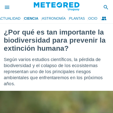
ACTUALIDAD
CIENCIA
ASTRONOMÍA
PLANTAS
OCIO
privacidad
¿Por qué es tan importante la
o de
om.uy
biodiversidad para prevenir la
com.uy) ha
ado por
extinción humana?
es para
ue la
Según varios estudios científicos, la pérdida de
 que se
e calidad.
biodiversidad y el colapso de los ecosistemas
eder a este
representan uno de los principales riesgos
ediante las
ambientales que enfrentaremos en los próximos
opciones:
años.
ookies y
e forma
d digital
ada, basada