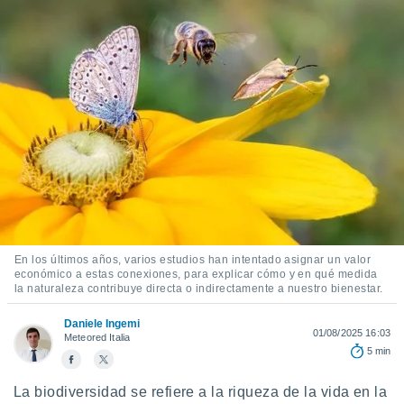
mación
ediante
ecnologías
nos permite
estra
ara seguir
e contenido
ACEPTAR
stándares
Y
sin coste.
CONTINUAR
 botón
continuar",
CONFIGURACIÓN
der a la
ndo la
 de todas
, ya sean
En los últimos años, varios estudios han intentado asignar un valor
de nuestros
económico a estas conexiones, para explicar cómo y en qué medida
la naturaleza contribuye directa o indirectamente a nuestro bienestar.
 nos
 y análisis
Daniele Ingemi
01/08/2025 16:03
Meteored Italia
tamiento en
5 min
b, así como
un perfil
La biodiversidad se refiere a la riqueza de la vida en la
para