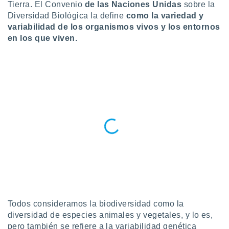
ublicidad y
Tierra. El Convenio
de las Naciones Unidas
sobre la
Diversidad Biológica la define
como la variedad y
do en
variabilidad de los organismos vivos y los entornos
 mismo.
en los que viven.
sultar más
 en nuestra
 Cookies
y
ualquier
ento
 botón
ación de
kies
 disponible
e nuestra
.
IVAMENTE,
as
Todos consideramos la biodiversidad como la
 a cookies
diversidad de especies animales y vegetales, y lo es,
 no aceptar
pero también se refiere a la variabilidad genética