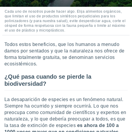
ar perfiles
idad
Cada uno de nosotros puede hacer algo. Elija alimentos orgánicos,
a, utilizar
que limitan el uso de productos sintéticos perjudiciales para los
a
polinizadores (y para nuestra salud), evite desperdiciar agua, corte el
césped de forma respetuosa con la fauna pequeña o limite al máximo
 la
el uso de plástico y microplásticos.
da, crear un
personalizar
Todos estos beneficios, que los humanos a menudo
o, uso de
damos por sentados y que la naturaleza nos ofrece de
a la
forma totalmente gratuita, se denominan servicios
e contenido
ecosistémicos.
do, medir el
 de la
¿Qué pasa cuando se pierde la
medir el
 del
biodiversidad?
 comprender
 través de
s o a través
La desaparición de especies es un fenómeno natural.
nación de
Siempre ha ocurrido y siempre ocurrirá. Lo que nos
edentes de
preocupa como comunidad de científicos y expertos en
fuentes,
naturaleza, y lo que debería preocupar a todos, es que
y mejora de
la tasa de extinción de especies
es ahora de 100 a
os, uso de
1000 veces mayor que en condiciones naturales.