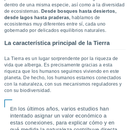
ón de
dentro de una misma especie, así como a la diversidad
uedes
de ecosistemas.
Desde bosques hasta desiertos,
uestro sitio
desde lagos hasta praderas,
hablamos de
ed.com.uy.
o, te
ecosistemas muy diferentes entre sí, cada uno
 de que
gobernado por delicados equilibrios naturales.
talarán
e sean
La característica principal de la Tierra
para
a
por el sitio
La Tierra es un lugar sorprendente por la riqueza de
o se
vida que alberga. Es precisamente gracias a esta
cookies para
riqueza que los humanos seguimos viviendo en este
planeta. De hecho, los humanos estamos conectados
nto ni para
con la naturaleza, con sus mecanismos reguladores y
licidad o
con su biodiversidad.
ado, aunque
sualizar
general no
En los últimos años, varios estudios han
ada. Puedes
intentado asignar un valor económico a
 instalación
estas conexiones, para explicar cómo y en
y acceder a
io web a
qué medida la naturaleza contribuye directa