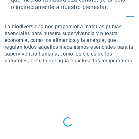
ste abono
o indirectamente a nuestro bienestar.
 botón
.
La biodiversidad nos proporciona materias primas
nto,
esenciales para nuestra supervivencia y nuestra
economía, como los alimentos y la energía, que
cios
regulan todos aquellos mecanismos esenciales para la
kies,
supervivencia humana, como los ciclos de los
ores únicos
nutrientes, el ciclo del agua e incluso las temperaturas.
as similares
nar,
rocesar
onales como
 este sitio
recciones IP
ficadores de
 posible
s
 traten tus
nales en
 interés
go a lo que
nerte. Para