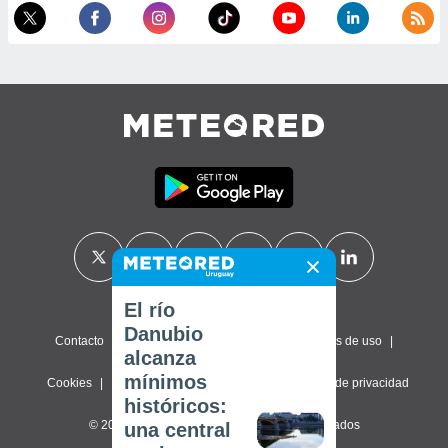
El río
Danubio
Contacto
Sobre nosotros
FAQ
Términos de uso
alcanza
mínimos
Cookies
Política de privacidad
Configuración de privacidad
históricos:
© 2026 Meteored. Todos los derechos reservados
una central