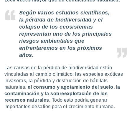
ados con el
 seleccionar
o.
Según varios estudios científicos,
la pérdida de biodiversidad y el
calización
colapso de los ecosistemas
precisa e
ión mediante
representan uno de los principales
riesgos ambientales que
, publicidad
enfrentaremos en los próximos
dos,
años.
 publicidad
,
Las causas de la pérdida de biodiversidad están
ón de
vinculadas al cambio climático, las especies exóticas
 desarrollo
invasoras, la pérdida y destrucción de hábitats
s.
naturales,
el consumo y agotamiento del suelo, la
tros 1199
contaminación y la sobreexplotación de los
ios
recursos naturales.
Todo esto podría generar
importantes desafíos para el crecimiento humano.