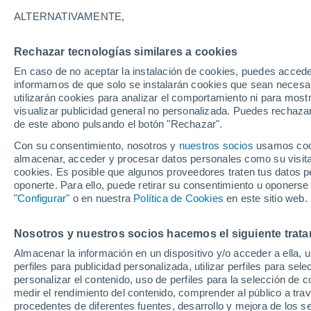
historia de la Tierra
ALTERNATIVAMENTE,
Estas pozas naturales son famosas en 
Rechazar tecnologías similares a cookies
formaciones rocosas, se crean cuando 
En caso de no aceptar la instalación de cookies, puedes accede
informamos de que solo se instalarán cookies que sean necesari
acción del agua sobre las grietas.
utilizarán cookies para analizar el comportamiento ni para most
visualizar publicidad general no personalizada. Puedes rechazar
de este abono pulsando el botón "Rechazar".
Con su consentimiento, nosotros y
nuestros socios
usamos cooki
almacenar, acceder y procesar datos personales como su visita e
cookies. Es posible que algunos proveedores traten tus datos pe
oponerte. Para ello, puede retirar su consentimiento u oponerse
"Configurar"
o en nuestra
Política de Cookies
en este sitio web.
Nosotros y nuestros socios hacemos el siguiente trata
Almacenar la información en un dispositivo y/o acceder a ella, 
perfiles para publicidad personalizada, utilizar perfiles para sele
personalizar el contenido, uso de perfiles para la selección de c
medir el rendimiento del contenido, comprender al público a tra
procedentes de diferentes fuentes, desarrollo y mejora de los se