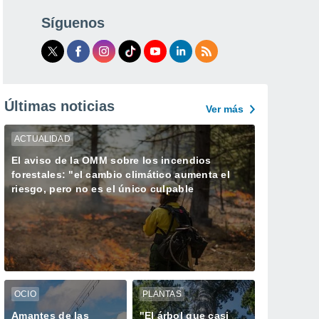
Síguenos
Últimas noticias
Ver más
ACTUALIDAD
El aviso de la OMM sobre los incendios
forestales: "el cambio climático aumenta el
riesgo, pero no es el único culpable
OCIO
PLANTAS
Amantes de las
"El árbol que casi