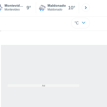
Montevideo
Maldonado
Paysandú
9°
10°
Montevideo
Maldonado
Paysandú
°C
de la Tierra