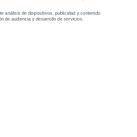
e análisis de dispositivos, publicidad y contenido
n de audiencia y desarrollo de servicios.
ltural.
/2026 11:10
6 min
 de Yucatán, es famosa por ser el sitio en
de especialistas, impactó el asteroide que
vez, dio lugar a la formación de esta
esenta la oportunidad única de sumergirse