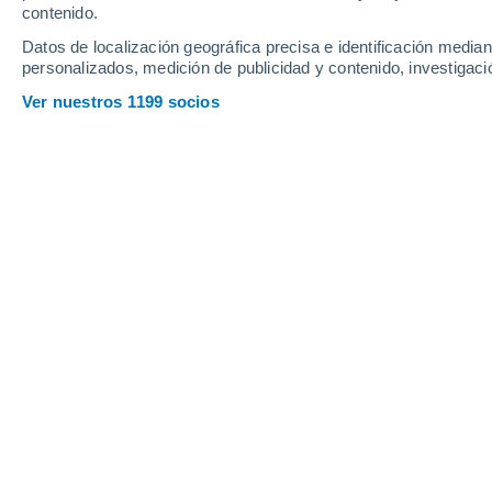
contenido.
Datos de localización geográfica precisa e identificación mediant
personalizados, medición de publicidad y contenido, investigació
Ver nuestros 1199 socios
Es un territorio de impresionante belleza y gran riqueza cu
Omar Payán Quinto
04/06
Meteored México
La localidad de
Chicxulub
en el estado
donde conforme a las investigaciones 
extinguió a los dinosaurios y que a su 
impresionante cavidad en donde se pr
bajo la superficie terrestre.