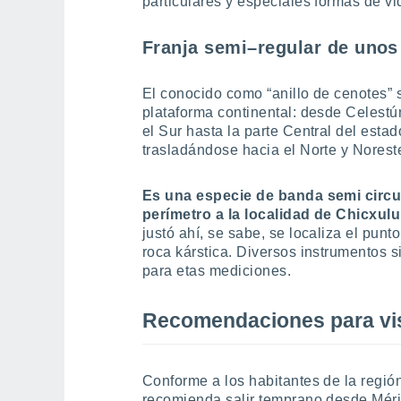
particulares y especiales formas de vi
Franja semi–regular de unos
El conocido como “anillo de cenotes” s
plataforma continental: desde Celestú
el Sur hasta la parte Central del est
trasladándose hacia el Norte y Nores
Es una especie de banda semi circu
perímetro a la localidad de Chicxul
justó ahí, se sabe, se localiza el punt
roca kárstica. Diversos instrumentos 
para etas mediciones.
Recomendaciones para visi
Conforme a los habitantes de la región,
recomienda salir temprano desde Mérid