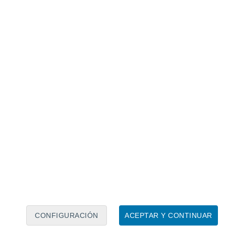
an red de cenotes. Imagen de Northwestern University.
CONFIGURACIÓN
ACEPTAR Y CONTINUAR
lógicas, conocidas también bajo el nombre