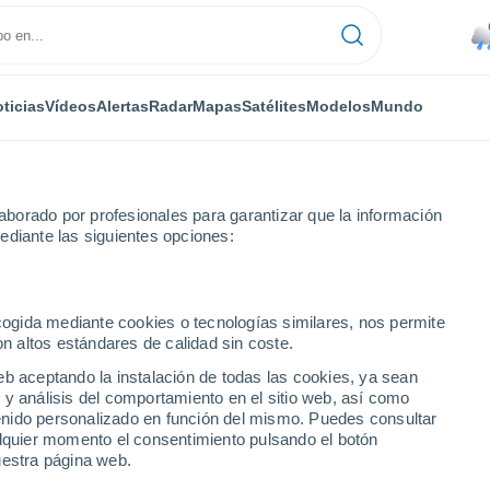
ticias
Vídeos
Alertas
Radar
Mapas
Satélites
Modelos
Mundo
NTAS
OCIO
borado por profesionales para garantizar que la información
ediante las siguientes opciones:
ecogida mediante cookies o tecnologías similares, nos permite
on altos estándares de calidad sin coste.
de puedes bucear en la cicatriz del día más catastrófico de la historia 
eb aceptando la instalación de todas las cookies, ya sean
 y análisis del comportamiento en el sitio web, así como
ntenido personalizado en función del mismo. Puedes consultar
undo donde puedes bucear
alquier momento el consentimiento pulsando el botón
uestra página web.
más catastrófico de la