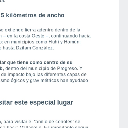
da.
 5 kilómetros de ancho
e extiende tierra adentro dentro de la
n – en la costa Oeste –, continuando hacia
ado: en municipios como Huhí y Homún;
te hasta Dzilam González.
lar que tiene como centro de su
ub
, dentro del municipio de Progreso. Y
o de impacto bajo las diferentes capas de
sismológicos y gravimétricos han ayudado
tar este especial lugar
 para visitar el “anillo de cenotes” se
a hacia Valladolid. Es importante seguir