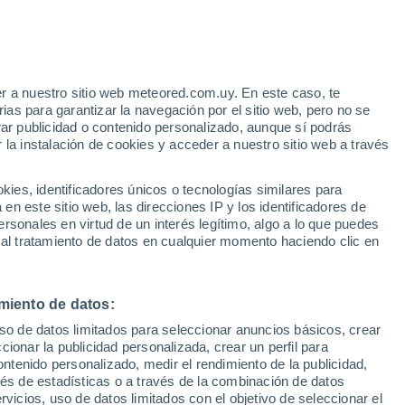
la Península de Yucatán. Las increíbles
las piedras calizas se disuelven por la
r a nuestro sitio web meteored.com.uy. En este caso, te
as para garantizar la navegación por el sitio web, pero no se
rar publicidad o contenido personalizado, aunque sí podrás
 la instalación de cookies y acceder a nuestro sitio web a través
es, identificadores únicos o tecnologías similares para
n este sitio web, las direcciones IP y los identificadores de
rsonales en virtud de un interés legítimo, algo a lo que puedes
 al tratamiento de datos en cualquier momento haciendo clic en
miento de datos:
uso de datos limitados para seleccionar anuncios básicos, crear
ccionar la publicidad personalizada, crear un perfil para
ontenido personalizado, medir el rendimiento de la publicidad,
vés de estadísticas o a través de la combinación de datos
rvicios, uso de datos limitados con el objetivo de seleccionar el