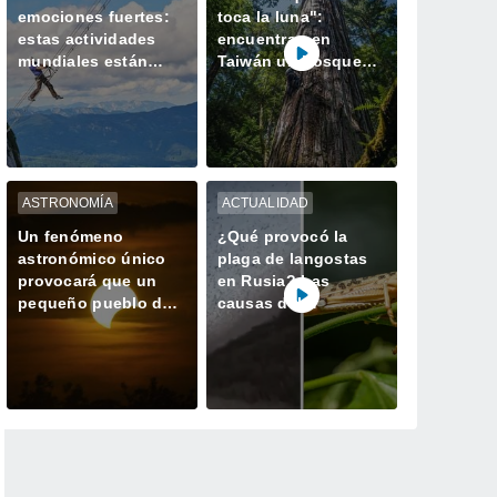
emociones fuertes:
toca la luna":
estas actividades
encuentran en
mundiales están
Taiwán un bosque
hechas para ustedes
perdido con el
ejemplar más alto de
Asia
ASTRONOMÍA
ACTUALIDAD
Un fenómeno
¿Qué provocó la
astronómico único
plaga de langostas
provocará que un
en Rusia? Las
pequeño pueblo de
causas del
España tenga dos
gigantesco enjambre
atardeceres el mismo
que invadió
día
Daguestán