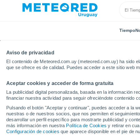
Tiempo
No
TODAS
ACTUALIDAD
CIENCIA
ASTRONOMÍA
PLA
Aviso de privacidad
El contenido de Meteored.com.uy (meteored.com.uy) ha sido ela
que se ofrece es de calidad. Puedes acceder a este sitio web m
Aceptar cookies y acceder de forma gratuita
La publicidad digital personalizada, basada en la información r
financiar nuestra actividad para seguir ofreciéndote contenido c
Inicio
Noticias
Ocio
El único lugar del mundo don
Pulsando el botón "Aceptar y continuar", puedes acceder a la w
nuestras o de nuestros socios, que nos permiten el seguimiento
desarrollar un perfil específico para mostrarte publicidad y co
El único lugar del m
más información en nuestra
Política de Cookies
y retirar en cu
Configuración de cookies
que aparece disponible en el pie de n
en la cicatriz del día 