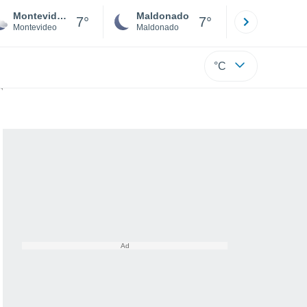
Montevideo
Maldonado
Paysandú
7°
7°
Montevideo
Maldonado
Paysandú
°C
bre el top 10