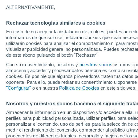
2026, descubre el top 
ALTERNATIVAMENTE,
El éxito de una ciudad ya no depende
Rechazar tecnologías similares a cookies
sino de cómo se vive realmente en ella
En caso de no aceptar la instalación de cookies, puedes accede
informamos de que solo se instalarán cookies que sean necesari
acceso a la cultura o movilidad eficie
utilizarán cookies para analizar el comportamiento ni para most
visualizar publicidad general no personalizada. Puedes rechazar
de este abono pulsando el botón "Rechazar".
Con su consentimiento, nosotros y
nuestros socios
usamos cooki
almacenar, acceder y procesar datos personales como su visita e
cookies. Es posible que algunos proveedores traten tus datos pe
oponerte. Para ello, puede retirar su consentimiento u oponerse
"Configurar"
o en nuestra
Política de Cookies
en este sitio web.
Nosotros y nuestros socios hacemos el siguiente trata
Almacenar la información en un dispositivo y/o acceder a ella, 
perfiles para publicidad personalizada, utilizar perfiles para sele
personalizar el contenido, uso de perfiles para la selección de c
medir el rendimiento del contenido, comprender al público a tra
procedentes de diferentes fuentes, desarrollo y mejora de los se