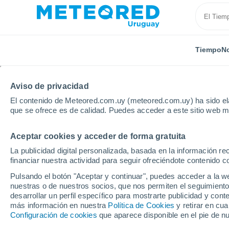
Tiempo
No
TODAS
ACTUALIDAD
CIENCIA
ASTRONOMÍA
PLA
Aviso de privacidad
El contenido de Meteored.com.uy (meteored.com.uy) ha sido ela
que se ofrece es de calidad. Puedes acceder a este sitio web m
Aceptar cookies y acceder de forma gratuita
La publicidad digital personalizada, basada en la información r
financiar nuestra actividad para seguir ofreciéndote contenido c
Inicio
Noticias
Ocio
Ni Nueva York ni Londres: l
Pulsando el botón "Aceptar y continuar", puedes acceder a la w
nuestras o de nuestros socios, que nos permiten el seguimiento
desarrollar un perfil específico para mostrarte publicidad y co
Ni Nueva York ni Lond
más información en nuestra
Política de Cookies
y retirar en cu
Configuración de cookies
que aparece disponible en el pie de n
ciudad elegida como la