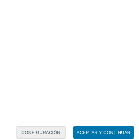
lógica y su cultura, son las principales bazas de
a)
referente mundial en sostenibilidad y
nas verdes, la movilidad ciclista y la
 aspectos especialmente valorados por
. Eso sí, el principal obstáculo sigue
 de los más altos del continente.
CONFIGURACIÓN
ACEPTAR Y CONTINUAR