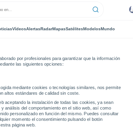
ticias
Vídeos
Alertas
Radar
Mapas
Satélites
Modelos
Mundo
NTAS
OCIO
borado por profesionales para garantizar que la información
ediante las siguientes opciones:
ecogida mediante cookies o tecnologías similares, nos permite
on altos estándares de calidad sin coste.
a sorprendente ciudad elegida como la mejor para vivir en 2026, descu
eb aceptando la instalación de todas las cookies, ya sean
 y análisis del comportamiento en el sitio web, así como
ntenido personalizado en función del mismo. Puedes consultar
res: la sorprendente
alquier momento el consentimiento pulsando el botón
uestra página web.
 mejor para vivir en