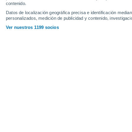
contenido.
Datos de localización geográfica precisa e identificación mediant
personalizados, medición de publicidad y contenido, investigació
Ver nuestros 1199 socios
Esta capital europea lidera el ranking de las mejores ciu
Gloria Martín
02/
Meteored España
A la hora de pensar en
cambiar de ci
de la vivienda, la atención sanitaria, l
oportunidades laborales
pesan tanto 
una gran capital
.