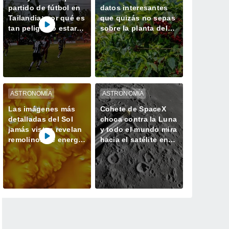
partido de fútbol en
datos interesantes
Tailandia: por qué es
que quizás no sepas
tan peligroso estar a
sobre la planta del
la intemperie durante
café
una tormenta
ASTRONOMÍA
ASTRONOMÍA
Las imágenes más
Cohete de SpaceX
detalladas del Sol
choca contra la Luna
jamás vistas revelan
y todo el mundo mira
remolinos de energía
hacia el satélite en
magnética
busca del cráter