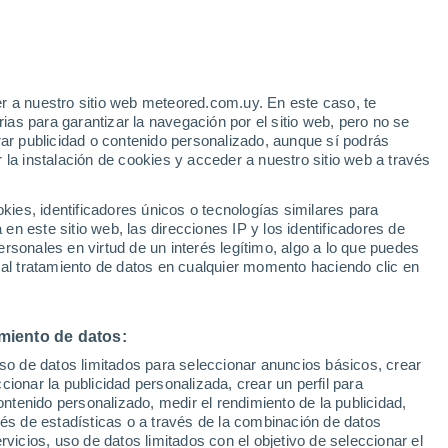
10
 de su tamaño o de su peso económico,
. Bienestar, oportunidades laborales,
r a nuestro sitio web meteored.com.uy. En este caso, te
as para garantizar la navegación por el sitio web, pero no se
nte son las nuevas varas de medir.
rar publicidad o contenido personalizado, aunque sí podrás
 la instalación de cookies y acceder a nuestro sitio web a través
es, identificadores únicos o tecnologías similares para
n este sitio web, las direcciones IP y los identificadores de
rsonales en virtud de un interés legítimo, algo a lo que puedes
 al tratamiento de datos en cualquier momento haciendo clic en
miento de datos:
uso de datos limitados para seleccionar anuncios básicos, crear
ccionar la publicidad personalizada, crear un perfil para
ontenido personalizado, medir el rendimiento de la publicidad,
vés de estadísticas o a través de la combinación de datos
rvicios, uso de datos limitados con el objetivo de seleccionar el