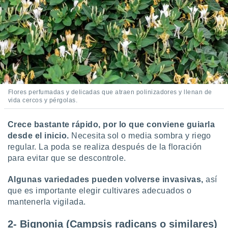
ste abono
 botón
.
nto,
cios
kies,
ores únicos
Flores perfumadas y delicadas que atraen polinizadores y llenan de
as similares
vida cercos y pérgolas.
nar,
rocesar
Crece bastante rápido, por lo que
conviene guiarla
onales como
desde el inicio.
Necesita sol o media sombra y riego
 este sitio
regular. La poda se realiza después de la floración
recciones IP
para evitar que se descontrole.
ficadores de
 posible
s
Algunas variedades pueden volverse invasivas,
así
 traten tus
que es importante elegir cultivares adecuados o
nales en
mantenerla vigilada.
 interés
go a lo que
2- Bignonia (Campsis radicans o similares)
nerte. Para