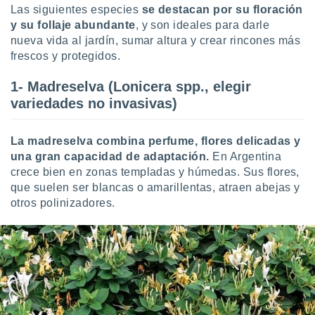
ón de
Las siguientes especies
se destacan por su floración
uedes
y su follaje abundante
, y son ideales para darle
uestro sitio
nueva vida al jardín, sumar altura y crear rincones más
ed.com.uy.
frescos y protegidos.
o, te
 de que
talarán
1- Madreselva (Lonicera spp., elegir
e sean
variedades no invasivas)
para
a
por el sitio
La madreselva combina perfume, flores delicadas y
o se
una gran capacidad de adaptación.
En Argentina
cookies para
crece bien en zonas templadas y húmedas. Sus flores,
que suelen ser blancas o amarillentas, atraen abejas y
nto ni para
otros polinizadores.
licidad o
ado, aunque
sualizar
general no
ada. Puedes
 instalación
y acceder a
io web a