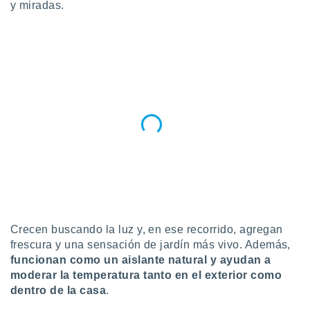
ublicidad y
y miradas.
do en
 mismo.
sultar más
 en nuestra
 Cookies
y
ualquier
ento
 botón
ación de
kies
 disponible
e nuestra
.
IVAMENTE,
Crecen buscando la luz y, en ese recorrido, agregan
frescura y una sensación de jardín más vivo. Además,
funcionan como un aislante natural y ayudan a
as
moderar la temperatura tanto en el exterior como
 a cookies
dentro de la casa
.
 no aceptar