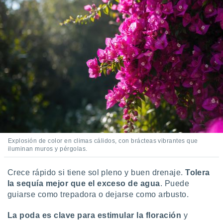
Explosión de color en climas cálidos, con brácteas vibrantes que
iluminan muros y pérgolas.
Crece rápido si tiene sol pleno y buen drenaje.
Tolera
la sequía mejor que el exceso de agua
. Puede
guiarse como trepadora o dejarse como arbusto.
La poda es clave para estimular la floración
y