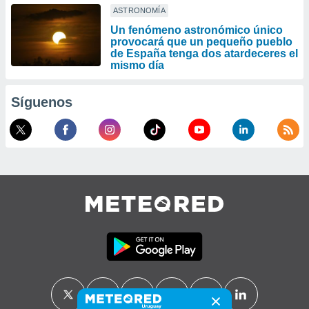
ASTRONOMÍA
Un fenómeno astronómico único
provocará que un pequeño pueblo
de España tenga dos atardeceres el
mismo día
Síguenos