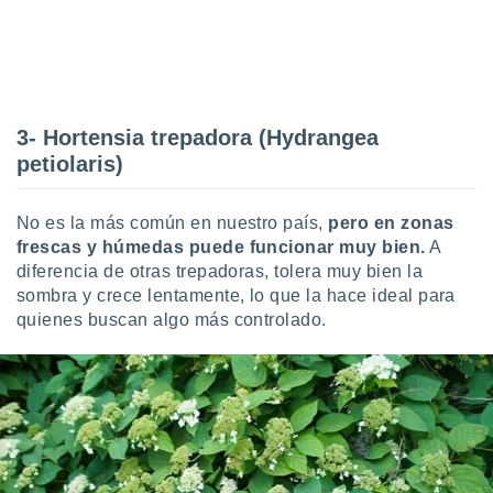
ados con el
 seleccionar
o.
calización
precisa e
ión mediante
3- Hortensia trepadora (Hydrangea
petiolaris)
, publicidad
dos,
No es la más común en nuestro país,
pero en zonas
 publicidad
,
frescas y húmedas puede funcionar muy bien.
A
ón de
diferencia de otras trepadoras, tolera muy bien la
 desarrollo
sombra y crece lentamente, lo que la hace ideal para
s.
quienes buscan algo más controlado.
tros 1199
ios