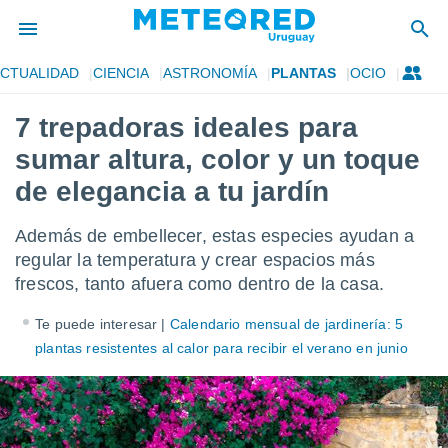
CTUALIDAD
CIENCIA
ASTRONOMÍA
PLANTAS
OCIO
privacidad
7 trepadoras ideales para
o de
om.uy
sumar altura, color y un toque
com.uy) ha
ado por
de elegancia a tu jardín
es para
ue la
Además de embellecer, estas especies ayudan a
 que se
e calidad.
regular la temperatura y crear espacios más
eder a este
frescos, tanto afuera como dentro de la casa.
ediante las
opciones:
Te puede interesar |
Calendario mensual de jardinería: 5
plantas resistentes al calor para recibir el verano en junio
ookies y
e forma
d digital
ada, basada