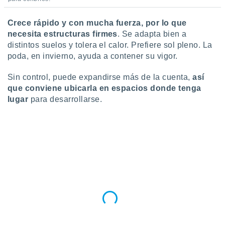
ar perfiles
idad
Crece rápido y con mucha fuerza, por lo que
a, utilizar
necesita estructuras firmes
. Se adapta bien a
a
 la
distintos suelos y tolera el calor. Prefiere sol pleno. La
poda, en invierno, ayuda a contener su vigor.
da, crear un
personalizar
Sin control, puede expandirse más de la cuenta,
así
o, uso de
que conviene ubicarla en espacios donde tenga
a la
lugar
para desarrollarse.
e contenido
do, medir el
 de la
medir el
 del
 comprender
 través de
s o a través
nación de
edentes de
fuentes,
y mejora de
os, uso de