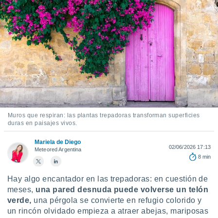
mación
ediante
ecnologías
nos permite
estra
ara seguir
e contenido
ACEPTAR
stándares
Y
sin coste.
CONTINUAR
 botón
continuar",
CONFIGURACIÓN
der a la
Muros que respiran: las plantas trepadoras transforman superficies
ndo la
duras en paisajes vivos.
 de todas
, ya sean
Mariela de Diego
de nuestros
02/06/2026 17:13
Meteored Argentina
 nos
8 min
 y análisis
Hay algo encantador en las trepadoras: en cuestión de
tamiento en
meses,
una pared desnuda puede volverse un telón
b, así como
verde,
una pérgola se convierte en refugio colorido y
un perfil
un rincón olvidado empieza a atraer abejas, mariposas
para