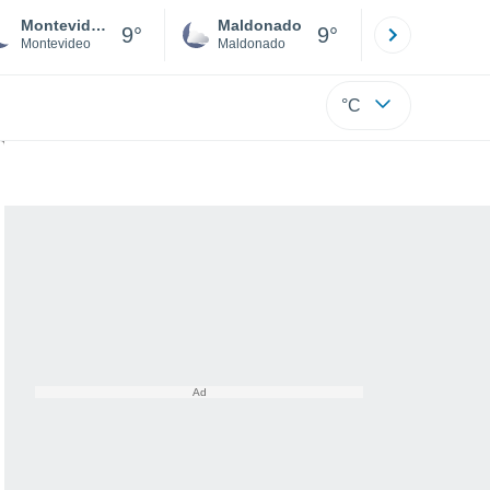
Montevideo
Maldonado
Paysandú
9°
9°
Montevideo
Maldonado
Paysandú
°C