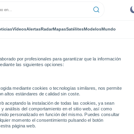
ticias
Vídeos
Alertas
Radar
Mapas
Satélites
Modelos
Mundo
NTAS
OCIO
borado por profesionales para garantizar que la información
ediante las siguientes opciones:
ecogida mediante cookies o tecnologías similares, nos permite
on altos estándares de calidad sin coste.
as colgantes de bajo mantenimiento que llenarán tu casa de vida
eb aceptando la instalación de todas las cookies, ya sean
 y análisis del comportamiento en el sitio web, así como
ntenido personalizado en función del mismo. Puedes consultar
ntas colgantes de bajo
alquier momento el consentimiento pulsando el botón
uestra página web.
narán tu casa de vida