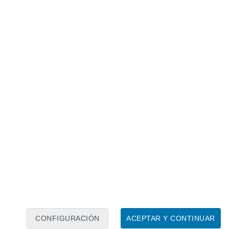
na verdadera cortina verde.
 planta de fácil cuidado siempre que se le
viten los riegos excesivos. Le encanta la
demasiada sombra
. Su éxito como planta
forma: no hay visitante que no repare en
cen hasta un metro o más de longitud.
la
Ceropegia woodii
, también llamada
rma de corazón, adornadas con vetas
acen que luzca romántica y encantadora.
r varios metros de caída,
lo que la
 macetas altas o colgantes.
CONFIGURACIÓN
ACEPTAR Y CONTINUAR