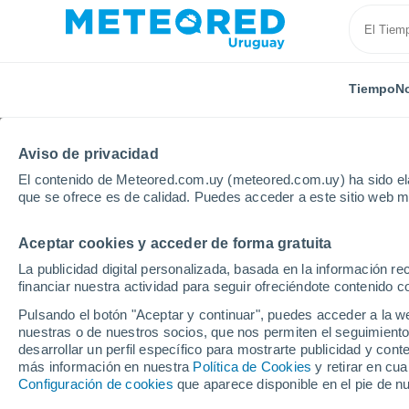
Tiempo
No
TODAS
ACTUALIDAD
CIENCIA
ASTRONOMÍA
PLA
Aviso de privacidad
El contenido de Meteored.com.uy (meteored.com.uy) ha sido ela
que se ofrece es de calidad. Puedes acceder a este sitio web m
Aceptar cookies y acceder de forma gratuita
La publicidad digital personalizada, basada en la información r
financiar nuestra actividad para seguir ofreciéndote contenido c
Inicio
Noticias
Plantas
Deja que caigan: 4 plant
Pulsando el botón "Aceptar y continuar", puedes acceder a la w
nuestras o de nuestros socios, que nos permiten el seguimiento
desarrollar un perfil específico para mostrarte publicidad y co
Deja que caigan: 4 pla
más información en nuestra
Política de Cookies
y retirar en cu
Configuración de cookies
que aparece disponible en el pie de n
mantenimiento que lle