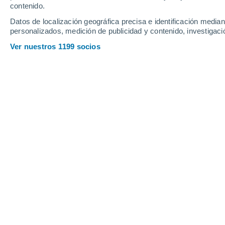
contenido.
Datos de localización geográfica precisa e identificación mediant
personalizados, medición de publicidad y contenido, investigació
Ver nuestros 1199 socios
Una opción decorativa que aporta dinamismo y verde en a
Tania Maldonado
Venegas
09/09
Meteored Chile
Las plantas colgantes son una de las f
naturaleza en
espacios interiores
. S
aportando movimiento, frescura y un a
paredes. Además, muchas de ellas requ
resultan ideales tanto para expertos e
comienzan.