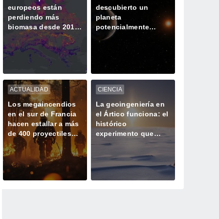
europeos están
descubierto un
perdiendo más
planeta
biomasa desde 2018
potencialmente
y almacenando
habitable a sólo 25
menos CO2
años luz de la Tierra
ACTUALIDAD
CIENCIA
Los megaincendios
La geoingeniería en
en el sur de Francia
el Ártico funciona: el
hacen estallar a más
histórico
de 400 proyectiles
experimento que
olvidados de la
engrosó el hielo 32
Segunda Guerra
cm
Mundial