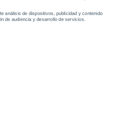
e análisis de dispositivos, publicidad y contenido
n de audiencia y desarrollo de servicios.
ltura.
/2025 09:53
5 min
ormas más atractivas de integrar la
us tallos y hojas caen en cascada,
ire natural que contrasta con muebles y
ieren cuidados sencillos, por lo que
n jardinería como para quienes recién