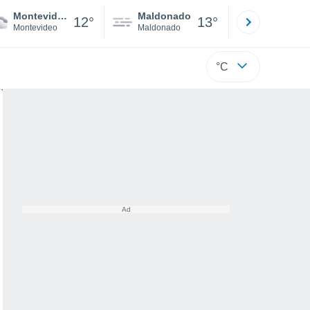
Montevideo
Maldonado
Paysandú
12°
13°
Montevideo
Maldonado
Paysandú
°C