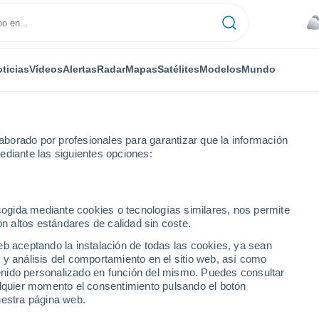
ticias
Vídeos
Alertas
Radar
Mapas
Satélites
Modelos
Mundo
borado por profesionales para garantizar que la información
ediante las siguientes opciones:
ecogida mediante cookies o tecnologías similares, nos permite
on altos estándares de calidad sin coste.
 Baja California
eb aceptando la instalación de todas las cookies, ya sean
 y análisis del comportamiento en el sitio web, así como
ntenido personalizado en función del mismo. Puedes consultar
alquier momento el consentimiento pulsando el botón
44°
uestra página web.
45°
29°
30°
Vicente