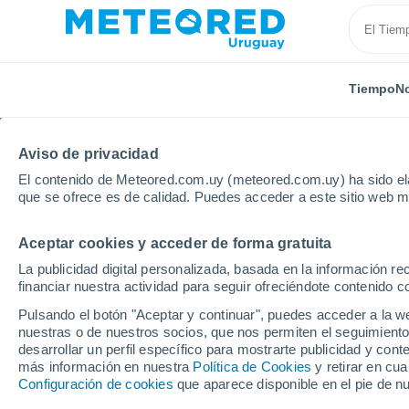
Tiempo
No
Aviso de privacidad
El contenido de Meteored.com.uy (meteored.com.uy) ha sido ela
que se ofrece es de calidad. Puedes acceder a este sitio web m
Aceptar cookies y acceder de forma gratuita
Inicio
México
Estado de Baja California
La publicidad digital personalizada, basada en la información r
financiar nuestra actividad para seguir ofreciéndote contenido c
Tiempo en el Estado de
Pulsando el botón "Aceptar y continuar", puedes acceder a la w
nuestras o de nuestros socios, que nos permiten el seguimiento
desarrollar un perfil específico para mostrarte publicidad y co
Hoy, 6 agosto
Todo el día
Símbolo
más información en nuestra
Política de Cookies
y retirar en cu
Configuración de cookies
que aparece disponible en el pie de n
34°
27°
22°
18°