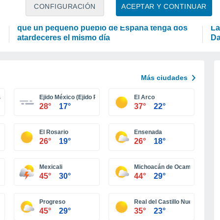
ASTRONOMÍA
A
CONFIGURACIÓN
ACEPTAR Y CONTINUAR
Un fenómeno astronómico único provocará
¿Q
que un pequeño pueblo de España tenga dos
La
atardeceres el mismo día
Da
Más ciudades
a)
Ejido México (Ejido Punta Colonet)
El Arco
28°
17°
37°
22°
El Rosario
Ensenada
26°
19°
26°
18°
Mexicali
Michoacán de Ocampo
45°
30°
44°
29°
Progreso
Real del Castillo Nuevo (Ojos 
45°
29°
35°
23°