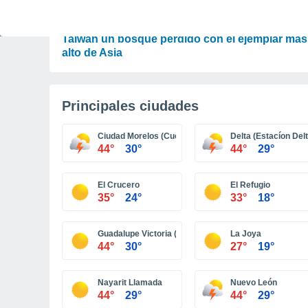
PLANTAS
"El árbol que casi toca la luna": encuentran en
Taiwán un bosque perdido con el ejemplar más
alto de Asia
Principales ciudades
Ciudad Morelos (Cuervos)
Delta (Estacíon Delt
44°
30°
44°
29°
El Crucero
El Refugio
35°
24°
33°
18°
Guadalupe Victoria (Km. 43)
La Joya
44°
30°
27°
19°
Nayarit Llamada
Nuevo León
44°
29°
44°
29°