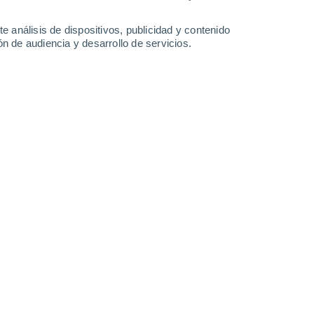
37°
22°
e análisis de dispositivos, publicidad y contenido
El Arco
n de audiencia y desarrollo de servicios.
Leaflet
|
©
OpenStreetMap
|
ECMWF
by © Meteored