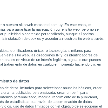
cali
Guerrero
44°
(Algodones)
30°
Guadalupe
Victoria (Km.
43)
r a nuestro sitio web meteored.com.uy. En este caso, te
as para garantizar la navegación por el sitio web, pero no se
rar publicidad o contenido personalizado, aunque sí podrás
37°
 la instalación de cookies y acceder a nuestro sitio web a través
31°
San Felipe
es, identificadores únicos o tecnologías similares para
n este sitio web, las direcciones IP y los identificadores de
rsonales en virtud de un interés legítimo, algo a lo que puedes
 al tratamiento de datos en cualquier momento haciendo clic en
26°
19°
rlos
35°
miento de datos:
24°
uso de datos limitados para seleccionar anuncios básicos, crear
El Crucero
ccionar la publicidad personalizada, crear un perfil para
ontenido personalizado, medir el rendimiento de la publicidad,
vés de estadísticas o a través de la combinación de datos
rvicios, uso de datos limitados con el objetivo de seleccionar el