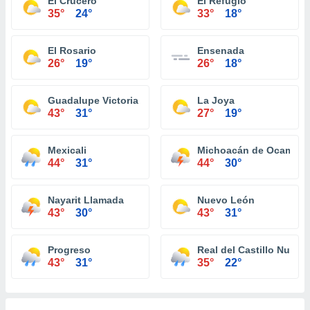
El Crucero
El Refugio
35°
24°
33°
18°
El Rosario
Ensenada
26°
19°
26°
18°
Guadalupe Victoria (Km. 43)
La Joya
43°
31°
27°
19°
Mexicali
Michoacán de Ocampo
44°
31°
44°
30°
Nayarit Llamada
Nuevo León
43°
30°
43°
31°
Progreso
Real del Castillo Nuevo
43°
31°
35°
22°