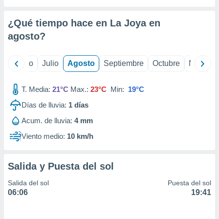
ados con el
 seleccionar
o.
¿Qué tiempo hace en La Joya en
calización
agosto
?
precisa e
ión mediante
yo
Junio
Julio
Agosto
Septiembre
Octubre
Noviemb
, publicidad
T. Media:
21°C
Max.:
23°C
Min:
19°C
dos,
 publicidad
Días de lluvia:
1
días
,
ón de
Acum. de lluvia:
4 mm
 desarrollo
Viento medio:
10 km/h
s.
tros 1199
ios
Salida y Puesta del sol
Salida del sol
Puesta del sol
06:06
19:41