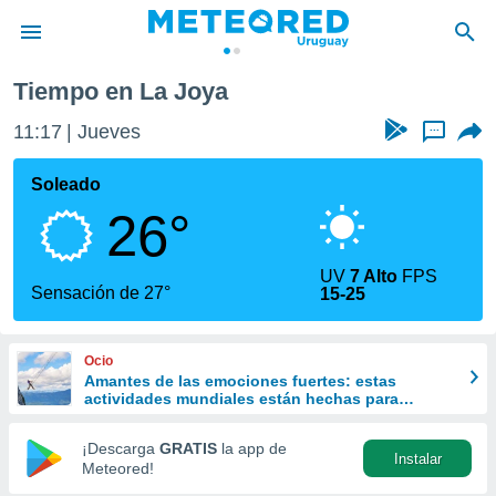
Tiempo en La Joya
privacidad
11:17
Jueves
...
o de
om.uy
com.uy) ha
Soleado
ado por
26°
es para
ue la
 que se
UV
7 Alto
FPS
e calidad.
Sensación de 27°
15-25
eder a este
ediante las
opciones:
Ocio
Amantes de las emociones fuertes: estas
ookies y
actividades mundiales están hechas para
e forma
ustedes
¡Descarga
GRATIS
la app de
Instalar
d digital
Meteored!
ada, basada