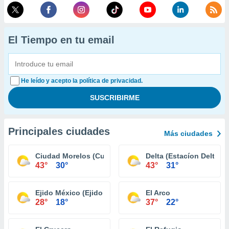
El Tiempo en tu email
He leído y acepto la política de privacidad.
Principales ciudades
Más ciudades
Ciudad Morelos (Cuervos)
Delta (Estacíon Delta)
43°
30°
43°
31°
Ejido México (Ejido Punta Colonet)
El Arco
28°
18°
37°
22°