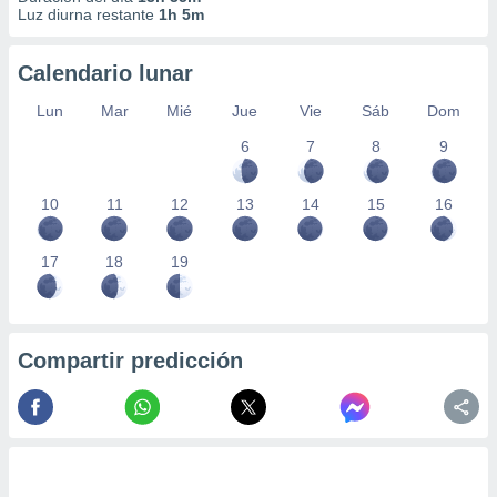
Luz diurna restante
1h 5m
Calendario lunar
Lun
Mar
Mié
Jue
Vie
Sáb
Dom
6
7
8
9
10
11
12
13
14
15
16
17
18
19
Compartir predicción