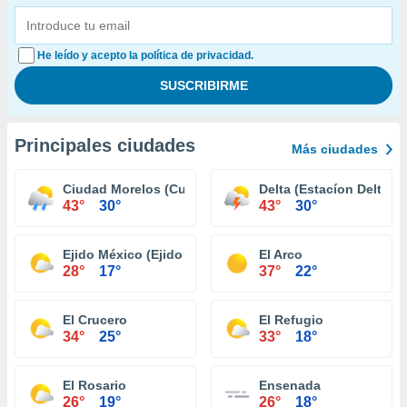
He leído y acepto la política de privacidad.
Principales ciudades
Más ciudades
Ciudad Morelos (Cuervos)
Delta (Estacíon Delta)
43°
30°
43°
30°
Ejido México (Ejido Punta Colonet)
El Arco
28°
17°
37°
22°
El Crucero
El Refugio
34°
25°
33°
18°
El Rosario
Ensenada
26°
19°
26°
18°