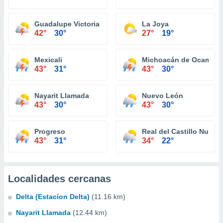
Guadalupe Victoria (Km. 43)
La Joya
42°
30°
27°
19°
Mexicali
Michoacán de Ocampo
43°
31°
43°
30°
Nayarit Llamada
Nuevo León
43°
30°
43°
30°
Progreso
Real del Castillo Nuevo
43°
31°
34°
22°
Localidades cercanas
Delta (Estacíon Delta)
(11.16 km)
Nayarit Llamada
(12.44 km)