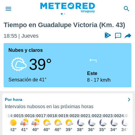
 (Km. 43)
Tiempo en Guadalupe Victoria (Km. 43)
privacidad
18:55
Jueves
...
o de
om.uy
com.uy) ha
Nubes y claros
ado por
39°
es para
ue la
 que se
Este
e calidad.
Sensación de 41°
8
17 km/h
eder a este
ediante las
opciones:
Por hora
ookies y
Intervalos nubosos en las próximas horas
e forma
3:00
14:00
15:00
16:00
17:00
18:00
19:00
20:00
21:00
22:00
23:00
24:00
d digital
42°
42°
41°
40°
40°
40°
39°
38°
36°
35°
34°
34°
ada, basada