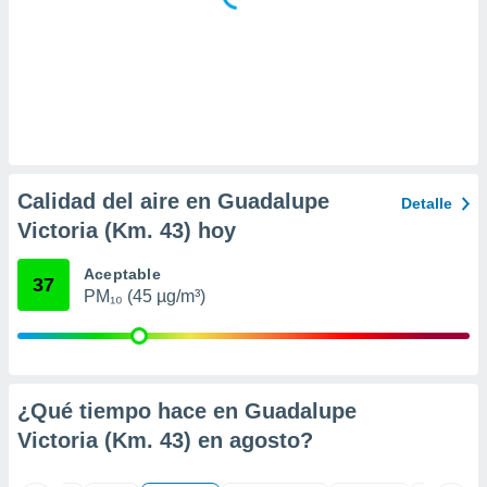
ar perfiles
idad
a, utilizar
a
 la
da, crear un
personalizar
o, uso de
Calidad del aire en Guadalupe
a la
Detalle
e contenido
Victoria (Km. 43) hoy
do, medir el
 de la
Aceptable
medir el
37
PM₁₀ (45 µg/m³)
 del
 comprender
 través de
s o a través
nación de
edentes de
¿Qué tiempo hace en Guadalupe
fuentes,
Victoria (Km. 43) en
agosto
?
y mejora de
os, uso de