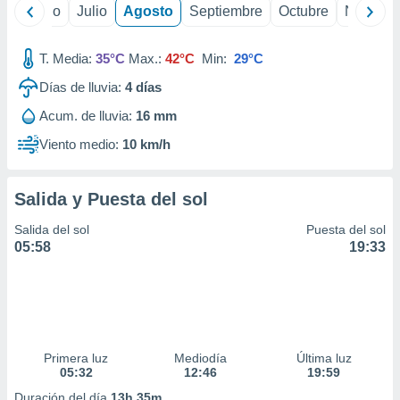
ados con el
yo
Junio
Julio
Agosto
Septiembre
Octubre
Noviemb
 seleccionar
o.
T. Media:
35°C
Max.:
42°C
Min:
29°C
calización
precisa e
Días de lluvia:
4
días
ión mediante
Acum. de lluvia:
16 mm
, publicidad
Viento medio:
10 km/h
dos,
 publicidad
Salida y Puesta del sol
,
ón de
Salida del sol
Puesta del sol
 desarrollo
05:58
19:33
s.
tros 1199
ios
Primera luz
Mediodía
Última luz
05:32
12:46
19:59
Duración del día
13h 35m