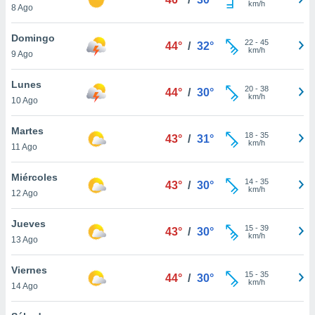
km/h
ublicidad y
8 Ago
do en
Domingo
22
-
45
 mismo.
44°
/
32°
km/h
9 Ago
sultar más
 en nuestra
Lunes
 Cookies
y
20
-
38
44°
/
30°
km/h
ualquier
10 Ago
ento
Martes
18
-
35
43°
/
31°
 botón
km/h
11 Ago
ación de
kies
Miércoles
 disponible
14
-
35
43°
/
30°
km/h
e nuestra
12 Ago
.
Jueves
15
-
39
43°
/
30°
IVAMENTE,
km/h
13 Ago
Viernes
as
15
-
35
44°
/
30°
km/h
14 Ago
 a cookies
 no aceptar