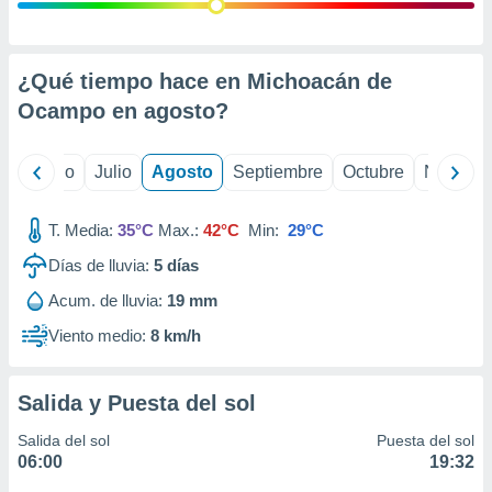
ados con el
 seleccionar
o.
calización
¿Qué tiempo hace en Michoacán de
precisa e
Ocampo en
agosto
?
ión mediante
, publicidad
yo
Junio
Julio
Agosto
Septiembre
Octubre
Noviemb
dos,
 publicidad
T. Media:
35°C
Max.:
42°C
Min:
29°C
,
Días de lluvia:
5
días
ón de
 desarrollo
Acum. de lluvia:
19 mm
s.
Viento medio:
8 km/h
tros 1199
ios
Salida y Puesta del sol
Salida del sol
Puesta del sol
06:00
19:32