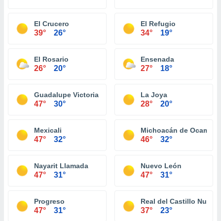
El Crucero
El Refugio
39°
26°
34°
19°
El Rosario
Ensenada
26°
20°
27°
18°
Guadalupe Victoria (Km. 43)
La Joya
47°
30°
28°
20°
Mexicali
Michoacán de Ocampo
47°
32°
46°
32°
Nayarit Llamada
Nuevo León
47°
31°
47°
31°
Progreso
Real del Castillo Nuevo
47°
31°
37°
23°