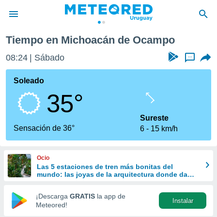
ampo
Tiempo en Michoacán de Ocampo
privacidad
08:24
Sábado
...
o de
om.uy
com.uy) ha
Soleado
ado por
35°
es para
ue la
 que se
Sureste
e calidad.
Sensación de 36°
6
15 km/h
eder a este
ediante las
opciones:
Ocio
Las 5 estaciones de tren más bonitas del
ookies y
mundo: las joyas de la arquitectura donde da
e forma
gusto perder el viaje
¡Descarga
GRATIS
la app de
Instalar
d digital
Meteored!
ada, basada