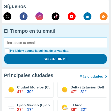
Síguenos
El Tiempo en tu email
He leído y acepto la política de privacidad.
Principales ciudades
Más ciudades
Ciudad Morelos (Cuervos)
Delta (Estacíon Delta)
47°
30°
47°
31°
Ejido México (Ejido Punta Colonet)
El Arco
27°
17°
39°
22°