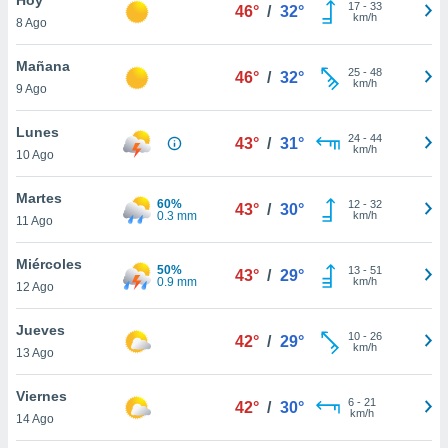
ublicidad y
17
-
33
46°
/
32°
km/h
8 Ago
do en
 mismo.
Mañana
25
-
48
46°
/
32°
sultar más
km/h
9 Ago
 en nuestra
 Cookies
y
Lunes
24
-
44
ualquier
43°
/
31°
km/h
10 Ago
ento
 botón
Martes
60%
12
-
32
43°
/
30°
ación de
0.3 mm
km/h
11 Ago
kies
 disponible
Miércoles
50%
13
-
51
e nuestra
43°
/
29°
0.9 mm
km/h
12 Ago
.
Jueves
IVAMENTE,
10
-
26
42°
/
29°
km/h
13 Ago
as
Viernes
6
-
21
42°
/
30°
 a cookies
km/h
14 Ago
 no aceptar