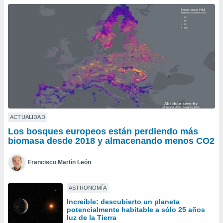
ublicidad y
do en
 mismo.
sultar más
 en nuestra
 Cookies
y
ualquier
ento
 botón
ación de
kies
ACTUALIDAD
 disponible
Los bosques europeos están perdiendo más
e nuestra
biomasa desde 2018 y almacenando menos CO2
.
Francisco Martín León
IVAMENTE,
ASTRONOMÍA
as
Increíble: descubierto un planeta
 a cookies
potencialmente habitable a sólo 25 años
 no aceptar
luz de la Tierra