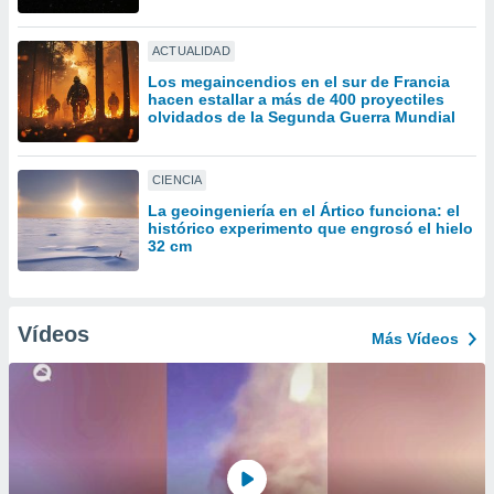
ón de
uedes
uestro sitio
ACTUALIDAD
ed.com.uy.
Los megaincendios en el sur de Francia
o, te
hacen estallar a más de 400 proyectiles
 de que
olvidados de la Segunda Guerra Mundial
talarán
e sean
para
CIENCIA
a
La geoingeniería en el Ártico funciona: el
por el sitio
histórico experimento que engrosó el hielo
o se
32 cm
cookies para
nto ni para
licidad o
Vídeos
Más Vídeos
ado, aunque
sualizar
general no
ada. Puedes
 instalación
y acceder a
io web a