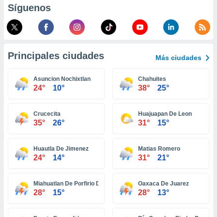
Síguenos
retirar su
ento u
 de datos
er momento
ic en
Principales ciudades
Más ciudades
o en
Asuncion Nochixtlan
Chahuites
 Cookies
en
24°
10°
38°
25°
eb.
y
Crucecita
Huajuapan De Leon
socios
35°
26°
31°
15°
el
to de
Huautla De Jimenez
Matias Romero
24°
14°
31°
21°
la
 en un
Miahuatlan De Porfirio Diaz
Oaxaca De Juarez
 y/o acceder
28°
15°
28°
13°
 de datos
ara
 anuncios