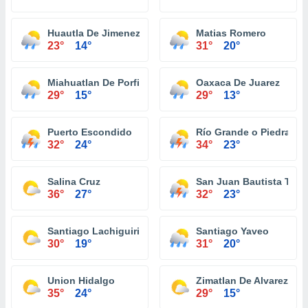
Huautla De Jimenez
Matias Romero
23°
14°
31°
20°
Miahuatlan De Porfirio Diaz
Oaxaca De Juarez
29°
15°
29°
13°
Puerto Escondido
Río Grande o Piedra Pa
32°
24°
34°
23°
Salina Cruz
San Juan Bautista Tuxt
36°
27°
32°
23°
Santiago Lachiguiri
Santiago Yaveo
30°
19°
31°
20°
Union Hidalgo
Zimatlan De Alvarez
35°
24°
29°
15°