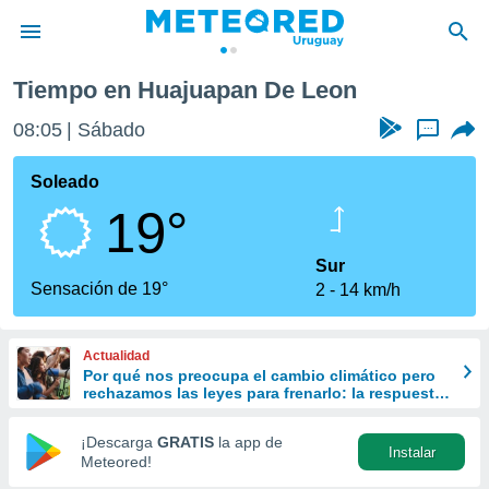
Tiempo en Huajuapan De Leon
privacidad
08:05
Sábado
...
o de
om.uy
com.uy) ha
Soleado
ado por
19°
es para
ue la
 que se
Sur
e calidad.
Sensación de 19°
2
14 km/h
eder a este
ediante las
opciones:
Actualidad
Por qué nos preocupa el cambio climático pero
ookies y
rechazamos las leyes para frenarlo: la respuesta
e forma
de la ciencia
¡Descarga
GRATIS
la app de
Instalar
d digital
Meteored!
ada, basada