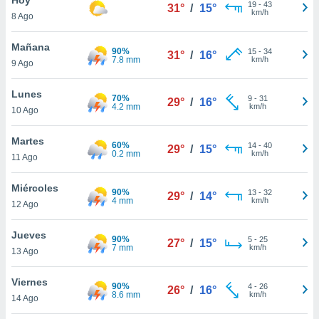
ublicidad y
19
-
43
31°
/
15°
km/h
8 Ago
do en
 mismo.
Mañana
90%
15
-
34
31°
/
16°
sultar más
7.8 mm
km/h
9 Ago
 en nuestra
 Cookies
y
Lunes
70%
9
-
31
ualquier
29°
/
16°
4.2 mm
km/h
10 Ago
ento
 botón
Martes
60%
14
-
40
29°
/
15°
ación de
0.2 mm
km/h
11 Ago
kies
 disponible
Miércoles
90%
13
-
32
e nuestra
29°
/
14°
4 mm
km/h
12 Ago
.
Jueves
IVAMENTE,
90%
5
-
25
27°
/
15°
7 mm
km/h
13 Ago
as
Viernes
90%
4
-
26
26°
/
16°
 a cookies
8.6 mm
km/h
14 Ago
 no aceptar