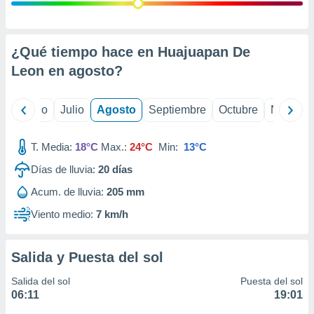
ados con el
 seleccionar
o.
calización
¿Qué tiempo hace en Huajuapan De
precisa e
Leon en
agosto
?
ión mediante
, publicidad
yo
Junio
Julio
Agosto
Septiembre
Octubre
Noviemb
dos,
 publicidad
T. Media:
18°C
Max.:
24°C
Min:
13°C
,
Días de lluvia:
20
días
ón de
 desarrollo
Acum. de lluvia:
205 mm
s.
Viento medio:
7 km/h
tros 1199
ios
Salida y Puesta del sol
Salida del sol
Puesta del sol
06:11
19:01