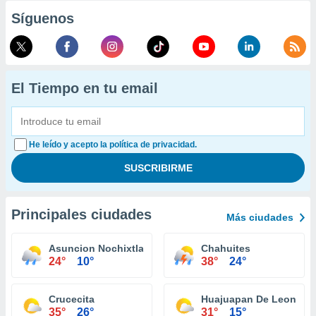
Síguenos
El Tiempo en tu email
He leído y acepto la política de privacidad.
Principales ciudades
Más ciudades
Asuncion Nochixtlan
Chahuites
24°
10°
38°
24°
Crucecita
Huajuapan De Leon
35°
26°
31°
15°