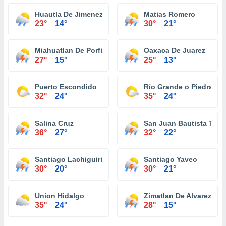
Huautla De Jimenez
Matias Romero
23°
14°
30°
21°
Miahuatlan De Porfirio Diaz
Oaxaca De Juarez
27°
15°
25°
13°
Puerto Escondido
Río Grande o Piedra Pa
32°
24°
35°
24°
Salina Cruz
San Juan Bautista Tuxt
36°
27°
32°
22°
Santiago Lachiguiri
Santiago Yaveo
30°
20°
30°
21°
Union Hidalgo
Zimatlan De Alvarez
35°
24°
28°
15°