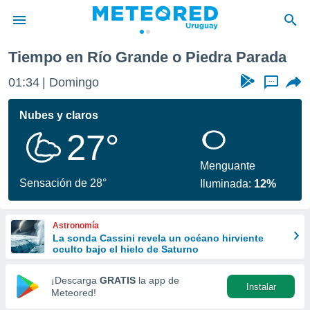
Tiempo en Río Grande o Piedra Parada
privacidad
01:34
Domingo
...
o de
om.uy
com.uy) ha
Nubes y claros
ado por
27°
es para
ue la
 que se
Menguante
e calidad.
Sensación de 28°
Iluminada:
12%
eder a este
ediante las
opciones:
Astronomía
La sonda Cassini revela un océano hirviente
ookies y
oculto bajo el hielo de Saturno
e forma
¡Descarga
GRATIS
la app de
Instalar
d digital
Meteored!
ada, basada