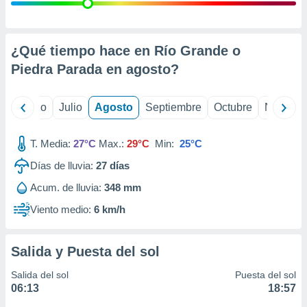
ados con el
 seleccionar
o.
calización
¿Qué tiempo hace en Río Grande o
precisa e
Piedra Parada en
agosto
?
ión mediante
, publicidad
yo
Junio
Julio
Agosto
Septiembre
Octubre
Noviemb
dos,
 publicidad
T. Media:
27°C
Max.:
29°C
Min:
25°C
,
Días de lluvia:
27
días
ón de
 desarrollo
Acum. de lluvia:
348 mm
s.
Viento medio:
6 km/h
tros 1199
ios
Salida y Puesta del sol
Salida del sol
Puesta del sol
06:13
18:57