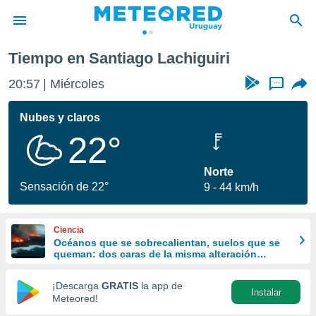
Tiempo en Santiago Lachiguiri
privacidad
20:57
Miércoles
...
o de
om.uy
com.uy) ha
Nubes y claros
ado por
22°
es para
ue la
 que se
Norte
e calidad.
Sensación de 22°
9
44 km/h
eder a este
ediante las
opciones:
Ciencia
Océanos que se sobrecalientan, suelos que se
ookies y
queman: dos caras de la misma alteración
e forma
climática
¡Descarga
GRATIS
la app de
Instalar
d digital
Meteored!
ada, basada