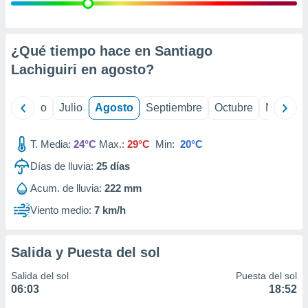
ados con el
 seleccionar
o.
calización
¿Qué tiempo hace en Santiago
precisa e
Lachiguiri en
agosto
?
ión mediante
, publicidad
yo
Junio
Julio
Agosto
Septiembre
Octubre
Noviemb
dos,
 publicidad
T. Media:
24°C
Max.:
29°C
Min:
20°C
,
Días de lluvia:
25
días
ón de
 desarrollo
Acum. de lluvia:
222 mm
s.
Viento medio:
7 km/h
tros 1199
ios
Salida y Puesta del sol
Salida del sol
Puesta del sol
06:03
18:52