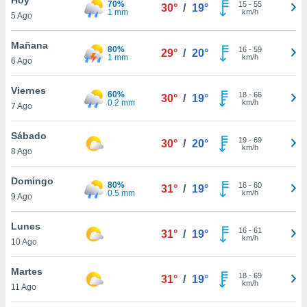
70%
ublicidad y
15
-
55
30°
/
19°
1 mm
km/h
5 Ago
do en
 mismo.
Mañana
80%
16
-
59
29°
/
20°
sultar más
1 mm
km/h
6 Ago
 en nuestra
 Cookies
y
Viernes
60%
18
-
66
ualquier
30°
/
19°
0.2 mm
km/h
7 Ago
ento
 botón
Sábado
19
-
69
30°
/
20°
ación de
km/h
8 Ago
kies
 disponible
Domingo
80%
16
-
60
e nuestra
31°
/
19°
0.5 mm
km/h
9 Ago
.
Lunes
IVAMENTE,
16
-
61
31°
/
19°
km/h
10 Ago
as
Martes
18
-
69
31°
/
19°
 a cookies
km/h
11 Ago
 no aceptar