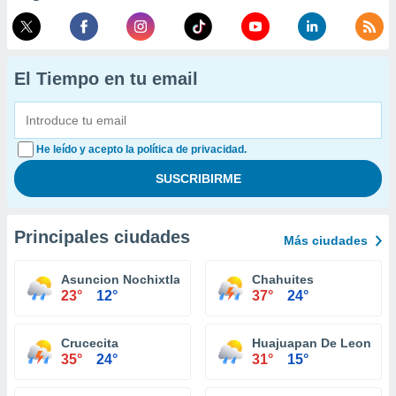
El Tiempo en tu email
He leído y acepto la política de privacidad.
Principales ciudades
Más ciudades
Asuncion Nochixtlan
Chahuites
23°
12°
37°
24°
Crucecita
Huajuapan De Leon
35°
24°
31°
15°