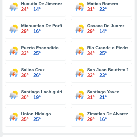
Huautla De Jimenez
Matias Romero
24°
14°
31°
22°
Miahuatlan De Porfirio Diaz
Oaxaca De Juarez
29°
16°
29°
14°
Puerto Escondido
Río Grande o Piedra Pa
33°
25°
34°
25°
Salina Cruz
San Juan Bautista Tuxt
36°
26°
32°
23°
Santiago Lachiguiri
Santiago Yaveo
30°
19°
31°
21°
Union Hidalgo
Zimatlan De Alvarez
35°
25°
29°
16°